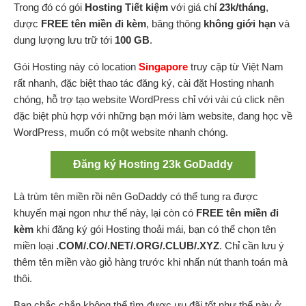
Trong đó có gói
Hosting Tiết kiệm
với giá chỉ
23k/tháng
,
được
FREE tên miền đi kèm
, băng thông
không giới hạn
và
dung lượng lưu trữ tới
100 GB
.
Gói Hosting này có location
Singapore
truy cập từ Việt Nam
rất nhanh, đặc biệt thao tác đăng ký, cài đặt Hosting nhanh
chóng, hỗ trợ tạo website WordPress chỉ với vài cú click nên
đặc biệt phù hợp với những bạn mới làm website, đang học về
WordPress, muốn có một website nhanh chóng.
Đăng ký Hosting 23k GoDaddy
Là trùm tên miền rồi nên GoDaddy có thể tung ra được
khuyến mại ngon như thế này, lại còn có
FREE tên miền đi
kèm
khi đăng ký gói Hosting thoải mái, bạn có thể chọn tên
miền loại
.COM/.CO/.NET/.ORG/.CLUB/.XYZ
. Chỉ cần lưu ý
thêm tên miền vào giỏ hàng trước khi nhấn nút thanh toán mà
thôi.
Bạn chắc chắn không thể tìm được ưu đãi tốt như thế này ở