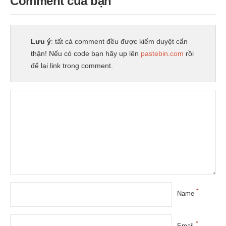
Comment của bạn
Lưu ý
: tất cả comment đều được kiểm duyệt cẩn
thận! Nếu có code bạn hãy up lên
pastebin.com
rồi
để lại link trong comment.
*
Name
*
Email