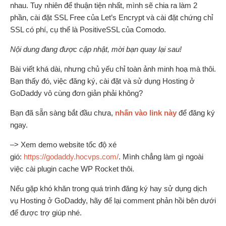
nhau. Tuy nhiên để thuận tiện nhất, mình sẽ chia ra làm 2
phần, cài đặt SSL Free của Let’s Encrypt và cài đặt chứng chỉ
SSL có phí, cụ thể là PositiveSSL của Comodo.
Nội dung đang được cập nhật, mời bạn quay lại sau!
Bài viết khá dài, nhưng chủ yếu chỉ toàn ảnh minh hoạ mà thôi.
Bạn thấy đó, việc đăng ký, cài đặt và sử dụng Hosting ở
GoDaddy vô cùng đơn giản phải không?
Bạn đã sẵn sàng bắt đầu chưa,
nhấn vào link này
để đăng ký
ngay.
–> Xem demo website tốc độ xé
gió:
https://godaddy.hocvps.com/
. Mình chẳng làm gì ngoài
việc cài plugin cache WP Rocket thôi.
Nếu gặp khó khăn trong quá trình đăng ký hay sử dụng dịch
vụ Hosting ở GoDaddy, hãy để lại comment phản hồi bên dưới
để được trợ giúp nhé.