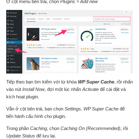
Ở cột menu bên trái, chọn
Plugins > Add new
Tiếp theo bạn tìm kiếm với từ khóa
WP Super Cache
, rồi nhấn
vào nút
Install Now
, đợi một lúc nhấn
Activate
để cài đặt và
kích hoạt plugin.
Vẫn ở cột bên trái, bạn chọn
Settings, WP Super Cache
để
tiến hành cấu hình cho plugin.
Trong phần
Caching
, chọn
Caching On (Recommended)
, rồi
Update Status
để lưu lại.