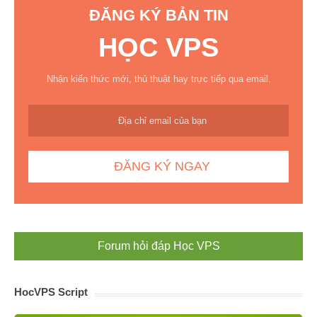
ĐĂNG KÝ BẢN TIN
HỌC VPS
Nhận kiến thức mới, thủ thuật hay trực tiếp qua email.
Forum hỏi đáp Học VPS
HocVPS Script