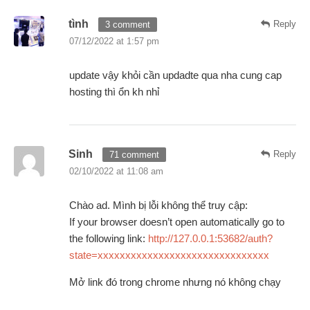
tình
Reply
3 comment
07/12/2022 at 1:57 pm
update vậy khỏi cần updadte qua nha cung cap
hosting thì ổn kh nhỉ
Sinh
Reply
71 comment
02/10/2022 at 11:08 am
Chào ad. Mình bị lỗi không thể truy cập:
If your browser doesn’t open automatically go to
the following link:
http://127.0.0.1:53682/auth?
state=xxxxxxxxxxxxxxxxxxxxxxxxxxxxxxx
Mở link đó trong chrome nhưng nó không chạy