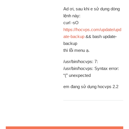
Ad ơi, sau khi e sử dụng dòng
lệnh này:
curl -sO
https://hocvps.com/update/upd
ate-backup
&& bash update-
backup
thì lỗi menu ạ.
/usr/bin/hocvps: 7:
/usr/bin/hocvps: Syntax error:
“(” unexpected
em đang sử dụng hocvps 2.2