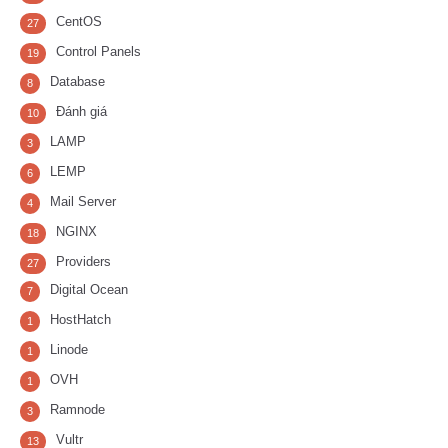
CentOS
27
Control Panels
19
Database
8
Đánh giá
10
LAMP
3
LEMP
6
Mail Server
4
NGINX
18
Providers
27
Digital Ocean
7
HostHatch
1
Linode
1
OVH
1
Ramnode
3
Vultr
13