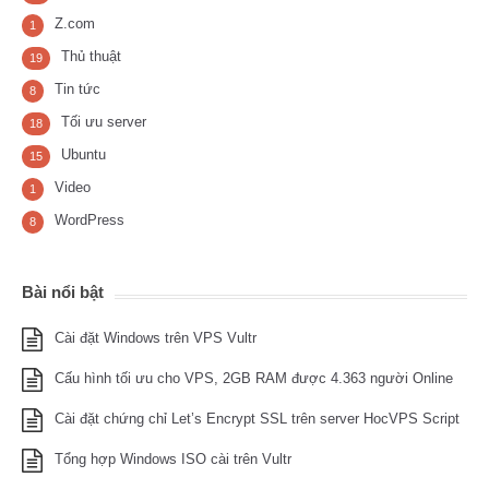
Z.com
1
Thủ thuật
19
Tin tức
8
Tối ưu server
18
Ubuntu
15
Video
1
WordPress
8
Bài nổi bật
Cài đặt Windows trên VPS Vultr
Cấu hình tối ưu cho VPS, 2GB RAM được 4.363 người Online
Cài đặt chứng chỉ Let’s Encrypt SSL trên server HocVPS Script
Tổng hợp Windows ISO cài trên Vultr