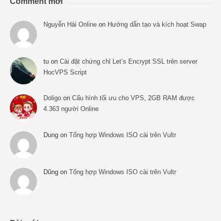
Comment mới
Nguyễn Hải Online
on
Hướng dẫn tạo và kích hoạt Swap
tu
on
Cài đặt chứng chỉ Let’s Encrypt SSL trên server
HocVPS Script
Doligo
on
Cấu hình tối ưu cho VPS, 2GB RAM được
4.363 người Online
Dung
on
Tổng hợp Windows ISO cài trên Vultr
Dũng
on
Tổng hợp Windows ISO cài trên Vultr