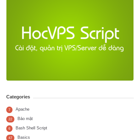
Categories
Apache
7
Bảo mật
22
Bash Shell Script
6
Basics
47