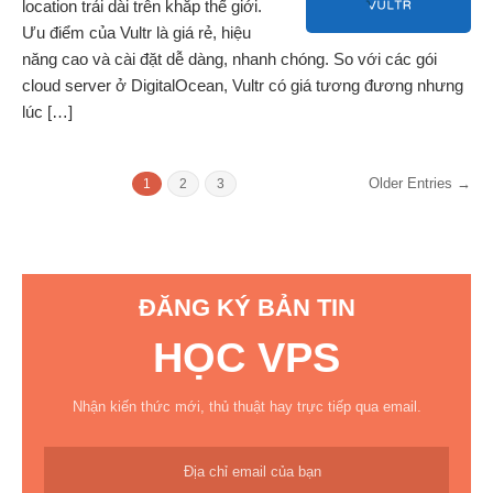
location trải dài trên khắp thế giới.
Ưu điểm của Vultr là giá rẻ, hiệu
năng cao và cài đặt dễ dàng, nhanh chóng. So với các gói
cloud server ở DigitalOcean, Vultr có giá tương đương nhưng
lúc […]
Older Entries →
1
2
3
ĐĂNG KÝ BẢN TIN
HỌC VPS
Nhận kiến thức mới, thủ thuật hay trực tiếp qua email.