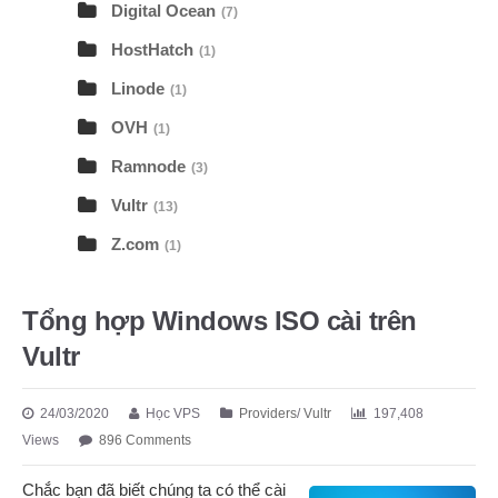
Digital Ocean
(7)
HostHatch
(1)
Linode
(1)
OVH
(1)
Ramnode
(3)
Vultr
(13)
Z.com
(1)
Tổng hợp Windows ISO cài trên
Vultr
24/03/2020
Học VPS
Providers
/
Vultr
197,408
Views
896 Comments
Chắc bạn đã biết chúng ta có thể cài