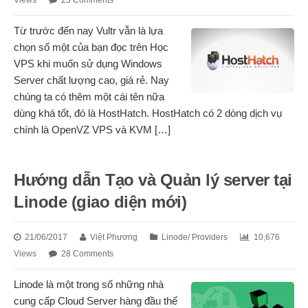
Views
23 Comments
Từ trước đến nay Vultr vẫn là lựa
chọn số một của bạn đọc trên Học
VPS khi muốn sử dụng Windows
Server chất lượng cao, giá rẻ. Nay
chúng ta có thêm một cái tên nữa
dùng khá tốt, đó là HostHatch. HostHatch có 2 dòng dịch vụ
chính là OpenVZ VPS và KVM […]
Hướng dẫn Tạo và Quản lý server tại
Linode (giao diện mới)
21/06/2017
Việt Phương
Linode
/
Providers
10,676
Views
28 Comments
Linode là một trong số những nhà
cung cấp Cloud Server hàng đầu thế