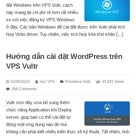
đặt Windows trên VPS Vultr, cách
này mang lại chi phí rẻ hơn rất nhiều
so với việc đăng ký VPS Windows
ở đây. Các bản Windows để cài đặt được trên Vultr phải tích
hợp Virtio driver. Tuy nhiên, việc tích hợp khá khó khăn […]
Hướng dẫn cài đặt WordPress trên
VPS Vultr
03/05/2018
Học VPS
Providers
/
Vultr
33,825 Views
266 Comments
Vultr mới đây vừa bổ sung thêm
chức năng Application khi Deploy
server, giúp bạn có thể cài đặt tự
động một ứng dụng nào đó mà
không cần phải biết nhiều kiến thức về kỹ thuât. Tất nhiên, tính