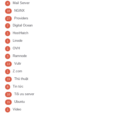
Mail Server
4
NGINX
18
Providers
27
Digital Ocean
7
HostHatch
1
Linode
1
OVH
1
Ramnode
3
Vultr
13
Z.com
1
Thủ thuật
19
Tin tức
8
Tối ưu server
18
Ubuntu
15
Video
1