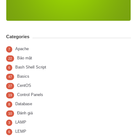
Categories
Apache
7
Bảo mật
22
Bash Shell Script
6
Basics
47
CentOS
27
Control Panels
19
Database
8
Đánh giá
10
LAMP
3
LEMP
6