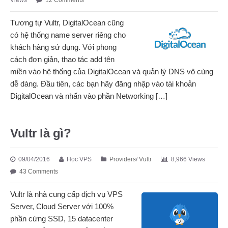
Views
12 Comments
Tương tự Vultr, DigitalOcean cũng
có hệ thống name server riêng cho
khách hàng sử dụng. Với phong
cách đơn giản, thao tác add tên
miền vào hệ thống của DigitalOcean và quản lý DNS vô cùng
dễ dàng. Đầu tiên, các bạn hãy đăng nhập vào tài khoản
DigitalOcean và nhấn vào phần Networking […]
Vultr là gì?
09/04/2016
Học VPS
Providers
/
Vultr
8,966 Views
43 Comments
Vultr là nhà cung cấp dịch vụ VPS
Server, Cloud Server với 100%
phần cứng SSD, 15 datacenter