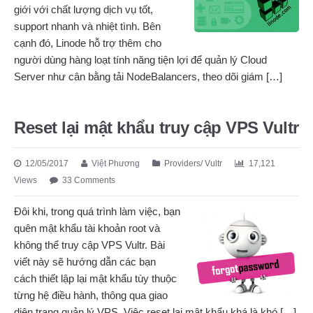
giới với chất lượng dịch vụ tốt,
support nhanh và nhiệt tình. Bên
cạnh đó, Linode hỗ trợ thêm cho
người dùng hàng loạt tính năng tiện lợi để quản lý Cloud
Server như cân bằng tải NodeBalancers, theo dõi giám […]
Reset lại mật khẩu truy cập VPS Vultr
12/05/2017
Việt Phương
Providers
/
Vultr
17,121
Views
33 Comments
Đôi khi, trong quá trình làm việc, bạn
quên mật khẩu tài khoản root và
không thể truy cập VPS Vultr. Bài
viết này sẽ hướng dẫn các bạn
cách thiết lập lại mật khẩu tùy thuộc
từng hệ điều hành, thông qua giao
diện trang quản lý VPS. Việc reset lại mật khẩu khá là khó […]