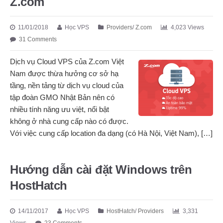
Z.com
11/01/2018
Học VPS
Providers
/
Z.com
4,023 Views
31 Comments
Dịch vụ Cloud VPS của Z.com Việt
Nam được thừa hưởng cơ sở hạ
tầng, nền tảng từ dịch vụ cloud của
tập đoàn GMO Nhật Bản nên có
nhiều tính năng ưu việt, nổi bật
không ở nhà cung cấp nào có được.
Với việc cung cấp location đa dạng (có Hà Nội, Việt Nam), […]
Hướng dẫn cài đặt Windows trên
HostHatch
14/11/2017
Học VPS
HostHatch
/
Providers
3,331