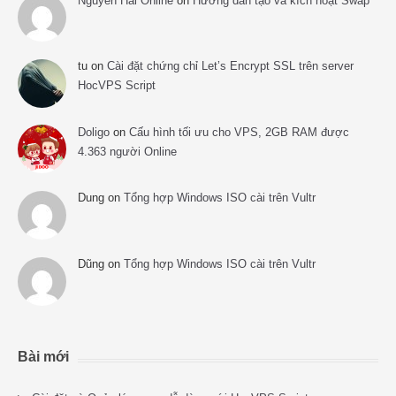
Nguyễn Hải Online
on
Hướng dẫn tạo và kích hoạt Swap
tu
on
Cài đặt chứng chỉ Let’s Encrypt SSL trên server
HocVPS Script
Doligo
on
Cấu hình tối ưu cho VPS, 2GB RAM được
4.363 người Online
Dung
on
Tổng hợp Windows ISO cài trên Vultr
Dũng
on
Tổng hợp Windows ISO cài trên Vultr
Bài mới