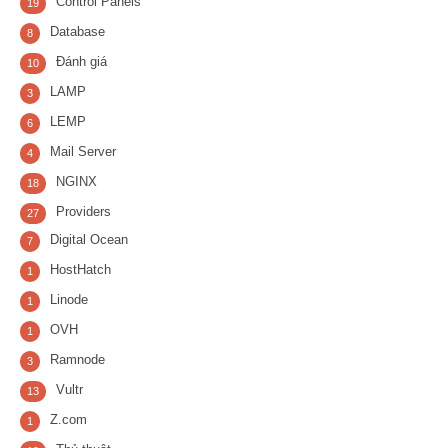
Control Panels
19
Database
8
Đánh giá
10
LAMP
3
LEMP
6
Mail Server
4
NGINX
18
Providers
27
Digital Ocean
7
HostHatch
1
Linode
1
OVH
1
Ramnode
3
Vultr
13
Z.com
1