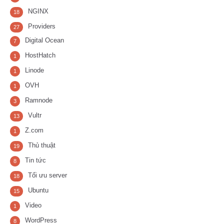
NGINX
18
Providers
27
Digital Ocean
7
HostHatch
1
Linode
1
OVH
1
Ramnode
3
Vultr
13
Z.com
1
Thủ thuật
19
Tin tức
8
Tối ưu server
18
Ubuntu
15
Video
1
WordPress
8