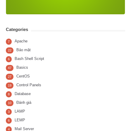
Categories
Apache
7
Bảo mật
22
Bash Shell Script
6
Basics
47
CentOS
27
Control Panels
19
Database
8
Đánh giá
10
LAMP
3
LEMP
6
Mail Server
4