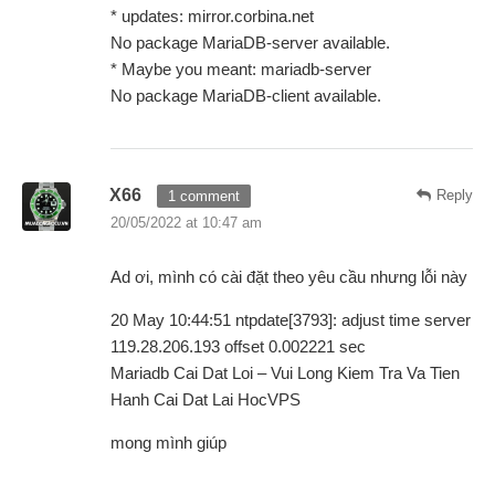
* updates: mirror.corbina.net
No package MariaDB-server available.
* Maybe you meant: mariadb-server
No package MariaDB-client available.
X66
Reply
1 comment
20/05/2022 at 10:47 am
Ad ơi, mình có cài đặt theo yêu cầu nhưng lỗi này
20 May 10:44:51 ntpdate[3793]: adjust time server
119.28.206.193 offset 0.002221 sec
Mariadb Cai Dat Loi – Vui Long Kiem Tra Va Tien
Hanh Cai Dat Lai HocVPS
mong mình giúp