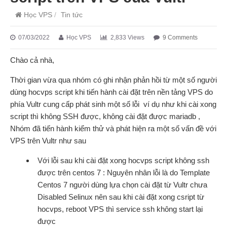
Học VPS
/
Tin tức
07/03/2022
Học VPS
2,833 Views
9 Comments
Chào cả nhà,
Thời gian vừa qua nhóm có ghi nhận phản hồi từ một số người
dùng hocvps script khi tiến hành cài đặt trên nền tảng VPS do
phía Vultr cung cấp phát sinh một số lỗi ví dụ như khi cài xong
script thì không SSH được, không cài đặt được mariadb ,
Nhóm đã tiến hành kiểm thử và phát hiện ra một số vấn đề với
VPS trên Vultr như sau
Với lỗi sau khi cài đặt xong hocvps script không ssh
được trên centos 7 : Nguyên nhân lỗi là do Template
Centos 7 người dùng lựa chọn cài đặt từ Vultr chưa
Disabled Selinux nên sau khi cài đặt xong csript từ
hocvps, reboot VPS thì service ssh không start lại
được