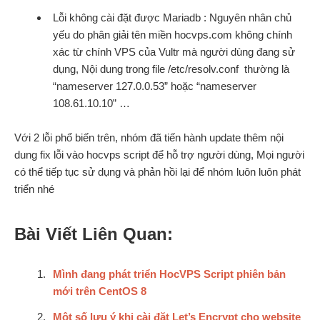
Lỗi không cài đặt được Mariadb : Nguyên nhân chủ
yếu do phân giải tên miền hocvps.com không chính
xác từ chính VPS của Vultr mà người dùng đang sử
dụng, Nội dung trong file /etc/resolv.conf thường là
“nameserver 127.0.0.53” hoặc “nameserver
108.61.10.10” …
Với 2 lỗi phổ biến trên, nhóm đã tiến hành update thêm nội
dung fix lỗi vào hocvps script để hỗ trợ người dùng, Mọi người
có thể tiếp tục sử dụng và phản hồi lại để nhóm luôn luôn phát
triển nhé
Bài Viết Liên Quan:
Mình đang phát triển HocVPS Script phiên bản
mới trên CentOS 8
Một số lưu ý khi cài đặt Let’s Encrypt cho website