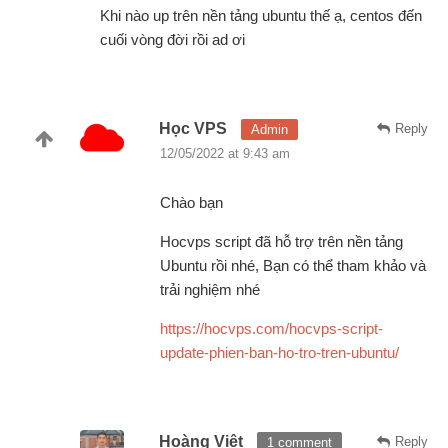
Khi nào up trên nền tảng ubuntu thế ạ, centos đến
cuối vòng đời rồi ad ơi
Học VPS
Reply
Admin
12/05/2022 at 9:43 am
Chào bạn
Hocvps script đã hỗ trợ trên nền tảng
Ubuntu rồi nhé, Bạn có thể tham khảo và
trải nghiệm nhé
https://hocvps.com/hocvps-script-
update-phien-ban-ho-tro-tren-ubuntu/
Hoàng Việt
Reply
1 comment