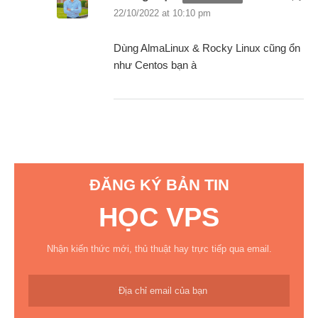
22/10/2022 at 10:10 pm
Dùng AlmaLinux & Rocky Linux cũng ổn
như Centos bạn à
ĐĂNG KÝ BẢN TIN
HỌC VPS
Nhận kiến thức mới, thủ thuật hay trực tiếp qua email.