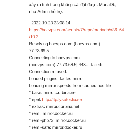
xảy ra tình trạng không cài đặt được MariaDb,
nhờ Admin hỗ trợ.
–2022-10-23 23:08:14–
https://hocvps.com/scripts/7/repo/mariadb/x86_64
/10.2
Resolving hocvps.com (hocvps.com)…
77.73.69.5
Connecting to hocvps.com
(hocvps.com)|77.73.69.5|:443… failed:
Connection refused.
Loaded plugins: fastestmirror
Loading mirror speeds from cached hostfile
* base: mirror.corbina.net
* epel:
http://ftp.lysator.liu.se
* extras: mirror.corbina.net
* remi: mirror.docker.ru
* remi-php73: mirror.docker.ru
* remi-safe: mirror.docker.ru