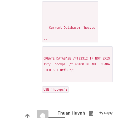
--
-- Current Database: `hocvps`
--
CREATE DATABASE /*!32312 IF NOT EXIS
TS*/ `hocvps` /*!40100 DEFAULT CHARA
CTER SET utf8 */;
USE `hocvps`;
Thuan Huynh
Reply
2