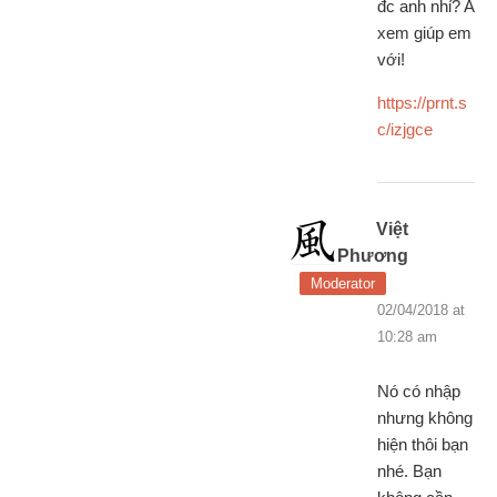
đc anh nhỉ? A
xem giúp em
với!
https://prnt.s
c/izjgce
Việt
Phương
Moderator
02/04/2018 at
10:28 am
Nó có nhập
nhưng không
hiện thôi bạn
nhé. Bạn