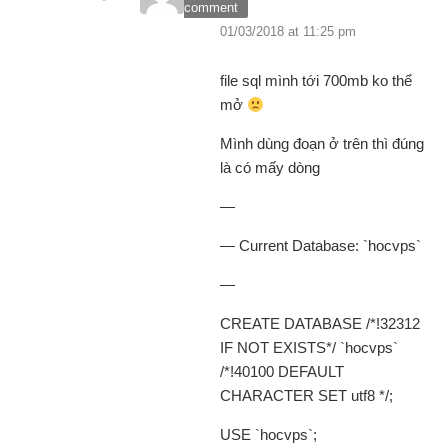
comment
01/03/2018 at 11:25 pm
file sql mình tới 700mb ko thể
mở
Mình dùng đoạn ở trên thì đúng
là có mấy dòng
—
— Current Database: `hocvps`
—
CREATE DATABASE /*!32312
IF NOT EXISTS*/ `hocvps`
/*!40100 DEFAULT
CHARACTER SET utf8 */;
USE `hocvps`;