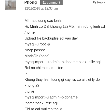
Phong
Reply
11 comment
12/11/2018 at 12:33 am
Minh su dung cau lenh:
Hi. Minh co DB khoang 123Mb, minh dung lenh cd
/home
Upload file backupfile.sql vao day
mysql -u root -p
Nhap passs:
MariaDb (none):
mysqlimport -u admin -p dbname backupfile.sql
Roi no chi ra cai mui ten
>
Khong thay hien tuong gi xay ra, co ai biet ly do
khong a?
thu lai
mysqlimport -u admin -p dbname
/home/backupfile.sql
Chi ra cai mui ten thoi >