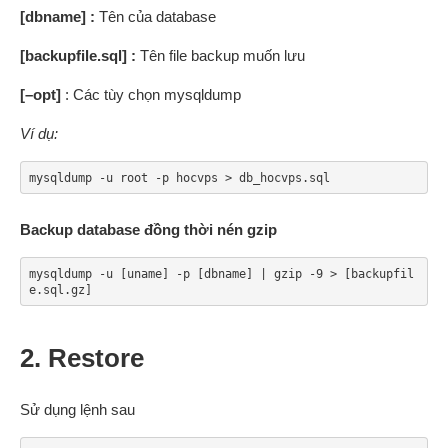
[dbname] :
Tên của database
[backupfile.sql] :
Tên file backup muốn lưu
[–opt]
: Các tùy chọn mysqldump
Ví dụ:
mysqldump -u root -p hocvps > db_hocvps.sql
Backup database đồng thời nén gzip
mysqldump -u [uname] -p [dbname] | gzip -9 > [backupfil
e.sql.gz]
2. Restore
Sử dụng lệnh sau