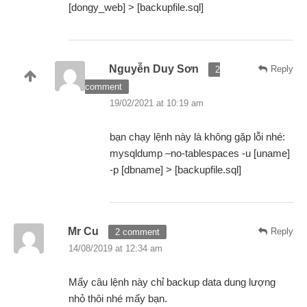
[dongy_web] > [backupfile.sql]
Nguyễn Duy Sơn
Reply
2
comment
19/02/2021 at 10:19 am
bạn chạy lệnh này là không gặp lỗi nhé:
mysqldump –no-tablespaces -u [uname]
-p [dbname] > [backupfile.sql]
Mr Cu
Reply
2 comment
14/08/2019 at 12:34 am
Mấy câu lệnh này chỉ backup data dung lượng
nhỏ thôi nhé mấy bạn.