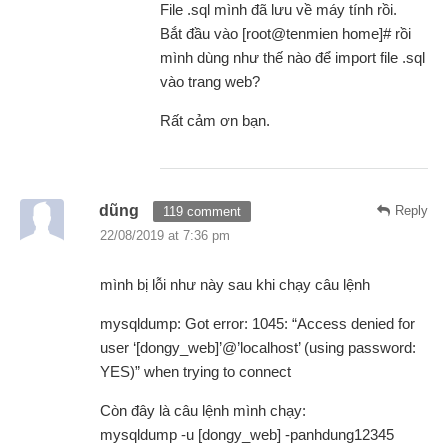
File .sql mình đã lưu về máy tính rồi.
Bắt đầu vào [root@tenmien home]# rồi
mình dùng như thế nào để import file .sql
vào trang web?
Rất cảm ơn bạn.
dũng
Reply
119 comment
22/08/2019 at 7:36 pm
mình bị lỗi như này sau khi chạy câu lệnh
mysqldump: Got error: 1045: “Access denied for
user ‘[dongy_web]’@’localhost’ (using password:
YES)” when trying to connect
Còn đây là câu lệnh mình chạy:
mysqldump -u [dongy_web] -panhdung12345