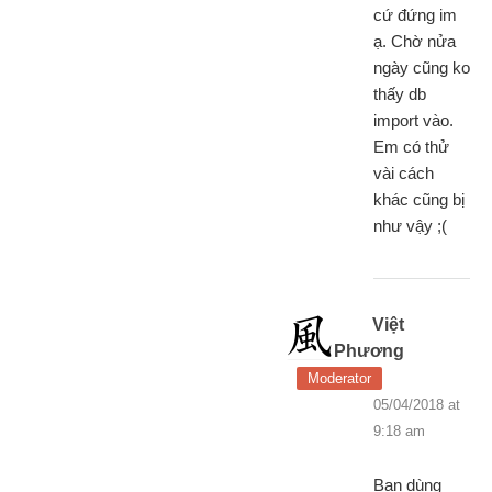
cứ đứng im
ạ. Chờ nửa
ngày cũng ko
thấy db
import vào.
Em có thử
vài cách
khác cũng bị
như vậy ;(
Việt
Phương
Moderator
05/04/2018 at
9:18 am
Bạn dùng