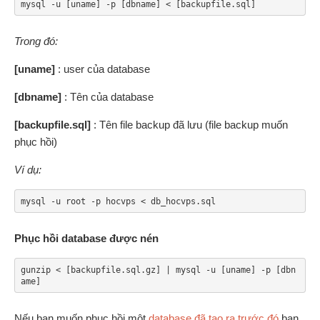
mysql -u [uname] -p [dbname] < [backupfile.sql]
Trong đó:
[uname]
: user của database
[dbname]
: Tên của database
[backupfile.sql]
: Tên file backup đã lưu (file backup muốn
phục hồi)
Ví dụ:
mysql -u root -p hocvps < db_hocvps.sql
Phục hồi database được nén
gunzip < [backupfile.sql.gz] | mysql -u [uname] -p [dbn
ame]
Nếu bạn muốn phục hồi một
database đã tạo ra trước đó
bạn