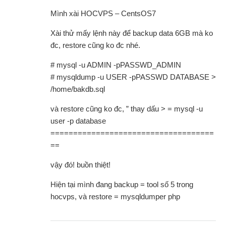
Mình xài HOCVPS – CentsOS7
Xài thử mấy lệnh này để backup data 6GB mà ko
đc, restore cũng ko đc nhé.
# mysql -u ADMIN -pPASSWD_ADMIN
# mysqldump -u USER -pPASSWD DATABASE >
/home/bakdb.sql
và restore cũng ko đc, ” thay dấu > = mysql -u
user -p database
====================================
==
vậy đó! buồn thiệt!
Hiện tại mình đang backup = tool số 5 trong
hocvps, và restore = mysqldumper php