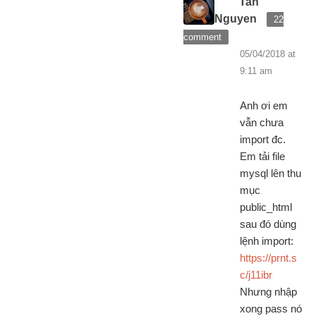
Tan
Nguyen
22
comment
05/04/2018 at
9:11 am
Anh ơi em
vẫn chưa
import đc.
Em tải file
mysql lên thu
mục
public_html
sau đó dùng
lệnh import:
https://prnt.s
c/j11ibr
Nhưng nhập
xong pass nó