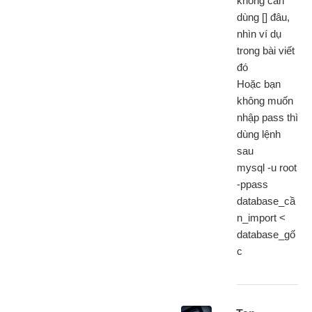
không cần
dùng [] đâu,
nhìn ví dụ
trong bài viết
đó
Hoặc bạn
không muốn
nhập pass thì
dùng lệnh
sau
mysql -u root
-ppass
database_cầ
n_import <
database_gố
c