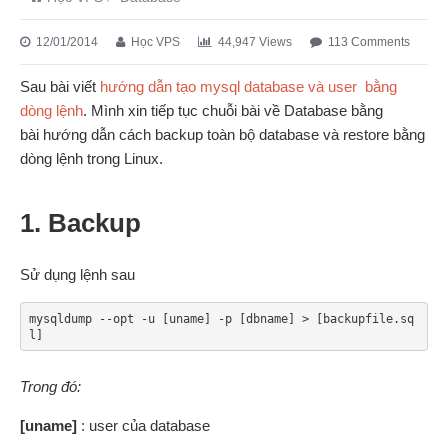
12/01/2014
Học VPS
44,947 Views
113 Comments
Sau bài viết
hướng dẫn tạo mysql database và user bằng
dòng lệnh
. Mình xin tiếp tục chuỗi bài về Database bằng
bài hướng dẫn cách backup toàn bộ database và restore bằng
dòng lệnh trong Linux.
1. Backup
Sử dụng lệnh sau
mysqldump --opt -u [uname] -p [dbname] > [backupfile.sq
l]
Trong đó:
[uname]
: user của database