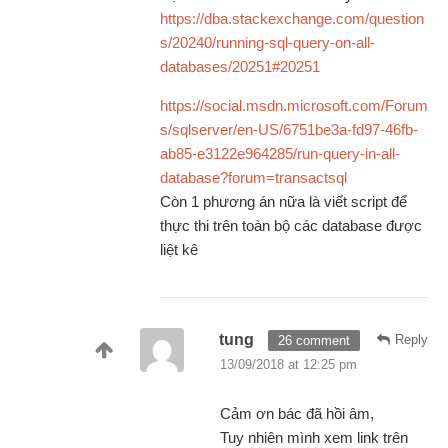
https://dba.stackexchange.com/question
s/20240/running-sql-query-on-all-
databases/20251#20251
https://social.msdn.microsoft.com/Forum
s/sqlserver/en-US/6751be3a-fd97-46fb-
ab85-e3122e964285/run-query-in-all-
database?forum=transactsql
Còn 1 phương án nữa là viết script để
thực thi trên toàn bộ các database được
liệt kê
tung
Reply
26 comment
13/09/2018 at 12:25 pm
Cảm ơn bác đã hồi âm,
Tuy nhiên mình xem link trên