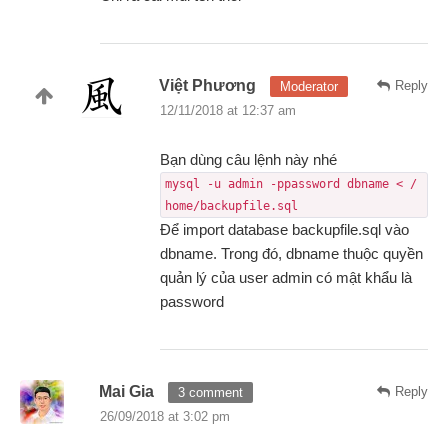
Việt Phương
Reply
Moderator
12/11/2018 at 12:37 am
Bạn dùng câu lệnh này nhé
mysql -u admin -ppassword dbname < /
home/backupfile.sql
Để import database backupfile.sql vào
dbname. Trong đó, dbname thuộc quyền
quản lý của user admin có mật khẩu là
password
Mai Gia
Reply
3 comment
26/09/2018 at 3:02 pm