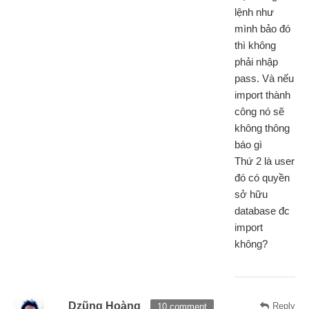
lệnh như
mình bảo đó
thì không
phải nhập
pass. Và nếu
import thành
công nó sẽ
không thông
báo gì
Thứ 2 là user
đó có quyền
sở hữu
database đc
import
không?
Dzũng Hoàng
Reply
10 comment