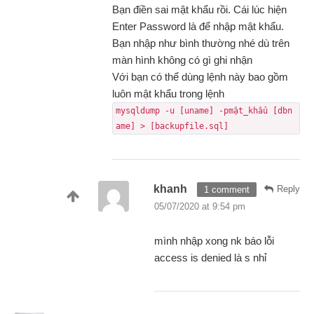
Bạn điền sai mật khẩu rồi. Cái lúc hiện
Enter Password là để nhập mật khẩu.
Bạn nhập như bình thường nhé dù trên
màn hình không có gì ghi nhận
Với bạn có thể dùng lệnh này bao gồm
luôn mật khẩu trong lệnh
mysqldump -u [uname] -pmật_khẩu [dbn
ame] > [backupfile.sql]
khanh
Reply
1 comment
05/07/2020 at 9:54 pm
mình nhập xong nk báo lỗi
access is denied là s nhỉ