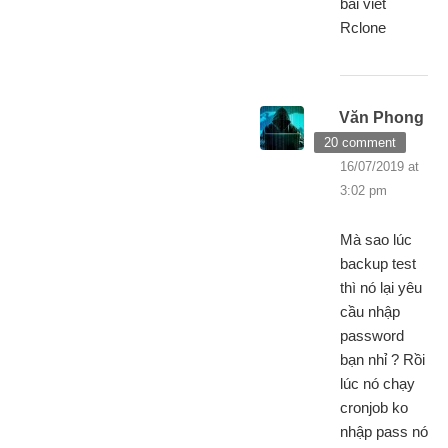
bài viết
Rclone
Văn Phong
20 comment
16/07/2019 at
3:02 pm
Mà sao lúc
backup test
thì nó lại yêu
cầu nhập
password
bạn nhỉ ? Rồi
lúc nó chạy
cronjob ko
nhập pass nó