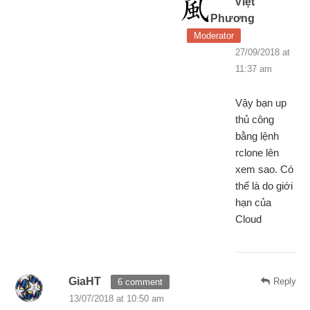
Việt
Phương
Moderator
27/09/2018 at
11:37 am
Vậy bạn up
thủ công
bằng lệnh
rclone lên
xem sao. Có
thể là do giới
hạn của
Cloud
GiaHT
Reply
6 comment
13/07/2018 at 10:50 am