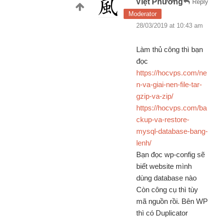
Việt Phương
Reply
Moderator
28/03/2019 at 10:43 am
Làm thủ công thì bạn
đọc
https://hocvps.com/ne
n-va-giai-nen-file-tar-
gzip-va-zip/
https://hocvps.com/ba
ckup-va-restore-
mysql-database-bang-
lenh/
Bạn đọc wp-config sẽ
biết website mình
dùng database nào
Còn công cụ thì tùy
mã nguồn rồi. Bên WP
thì có Duplicator