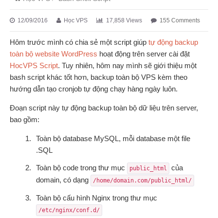
12/09/2016
Học VPS
17,858 Views
155 Comments
Hôm trước mình có chia sẻ một script giúp
tự động backup
toàn bộ website WordPress
hoạt động trên server cài đặt
HocVPS Script
. Tuy nhiên, hôm nay mình sẽ giới thiệu một
bash script khác tốt hơn, backup toàn bộ VPS kèm theo
hướng dẫn tạo cronjob tự động chạy hàng ngày luôn.
Đoạn script này tự động backup toàn bộ dữ liệu trên server,
bao gồm:
Toàn bộ database MySQL, mỗi database một file
.SQL
Toàn bộ code trong thư mục
của
public_html
domain, có dạng
/home/domain.com/public_html/
Toàn bộ cấu hình Nginx trong thư mục
/etc/nginx/conf.d/