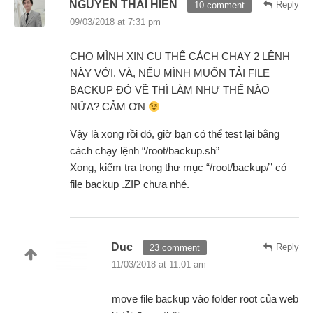
NGUYEN THAI HIEN
Reply
10 comment
09/03/2018 at 7:31 pm
CHO MÌNH XIN CỤ THỂ CÁCH CHẠY 2 LỆNH
NÀY VỚI. VÀ, NẾU MÌNH MUỐN TẢI FILE
BACKUP ĐÓ VỀ THÌ LÀM NHƯ THẾ NÀO
NỮA? CẢM ƠN
Vậy là xong rồi đó, giờ bạn có thể test lại bằng
cách chạy lệnh “/root/backup.sh”
Xong, kiểm tra trong thư mục “/root/backup/” có
file backup .ZIP chưa nhé.
Duc
Reply
23 comment
11/03/2018 at 11:01 am
move file backup vào folder root của web