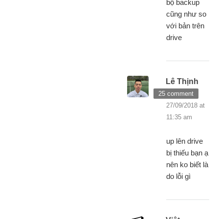
bộ backup
cũng như so
với bản trên
drive
Lê Thịnh
25 comment
27/09/2018 at
11:35 am
up lên drive
bị thiếu bạn ạ
nên ko biết là
do lỗi gì