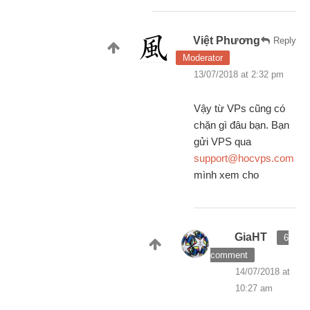
Việt Phương
Reply
Moderator
13/07/2018 at 2:32 pm
Vậy từ VPs cũng có
chặn gì đâu bạn. Bạn
gửi VPS qua
support@hocvps.com
mình xem cho
GiaHT
6
comment
14/07/2018 at
10:27 am