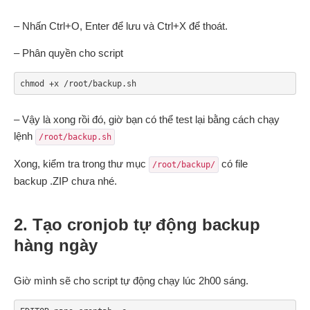
– Nhấn Ctrl+O, Enter để lưu và Ctrl+X để thoát.
– Phân quyền cho script
chmod +x /root/backup.sh
– Vậy là xong rồi đó, giờ bạn có thể test lại bằng cách chạy
lệnh
/root/backup.sh
Xong, kiểm tra trong thư mục
có file
/root/backup/
backup .ZIP chưa nhé.
2. Tạo cronjob tự động backup
hàng ngày
Giờ mình sẽ cho script tự động chạy lúc 2h00 sáng.