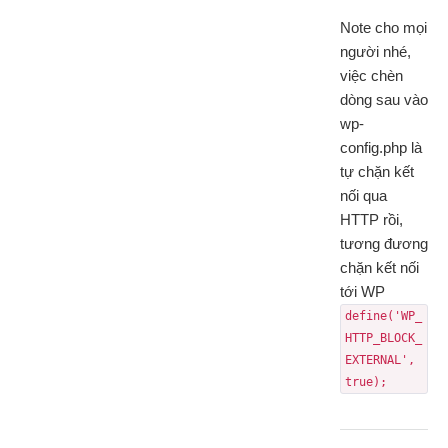
Note cho mọi
người nhé,
việc chèn
dòng sau vào
wp-
config.php là
tự chặn kết
nối qua
HTTP rồi,
tương đương
chặn kết nối
tới WP
define('WP_
HTTP_BLOCK_
EXTERNAL', 
true);