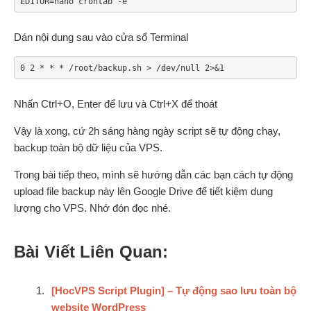
EDITOR=nano crontab -e
Dán nội dung sau vào cửa sổ Terminal
0 2 * * * /root/backup.sh > /dev/null 2>&1
Nhấn Ctrl+O, Enter để lưu và Ctrl+X để thoát
Vậy là xong, cứ 2h sáng hàng ngày script sẽ tự động chạy,
backup toàn bộ dữ liệu của VPS.
Trong bài tiếp theo, mình sẽ hướng dẫn các bạn cách tự động
upload file backup này lên Google Drive để tiết kiệm dung
lượng cho VPS. Nhớ đón đọc nhé.
Bài Viết Liên Quan:
[HocVPS Script Plugin] – Tự động sao lưu toàn bộ
website WordPress