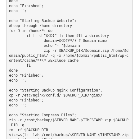
done

echo "Finished";

echo '';

echo "Starting Backup Website";

#Loop through /home directory

for D in /home/*; do

	if [ -d "${D}" ]; then #If a directory

		domain=${D##*/} # Domain name

		echo "- "$domain;

		zip -r $BACKUP_DIR/$domain.zip /home/$d
omain/public_html/ -q -x /home/$domain/public_html/wp-c
ontent/cache/**\* #Exclude cache

	fi

done

echo "Finished";

echo '';

echo "Starting Backup Nginx Configuration";

cp -r /etc/nginx/conf.d/ $BACKUP_DIR/nginx/

echo "Finished";

echo '';

echo "Starting Compress Files";

zip -r /root/backup/$SERVER_NAME-$TIMESTAMP.zip $BACKUP
_DIR -q

rm -rf $BACKUP_DIR

size=$(ls -lah /root/backup/$SERVER_NAME-$TIMESTAMP.zip 