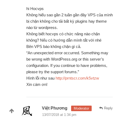
hi Hocvps
Không hiểu sao gần 2 tuần gần đây VPS của mình
bị chặn không cho tải bất kỳ plugins hay theme
nào từ wordpress.
Không biết hocvps có chức năng nào chặn
không? Nếu có hướng dẫn mình tắt với nhé
Bên VPS báo không chặn gì cả.
“An unexpected error occurred. Something may
be wrong with WordPress.org or this server’s
configuration. If you continue to have problems,
please try the support forums.”
Hình lỗi như sau
http://prntscr.com/k5vtzw
Xin cám ơn!
Việt Phương
Reply
Moderator
13/07/2018 at 1:34 pm