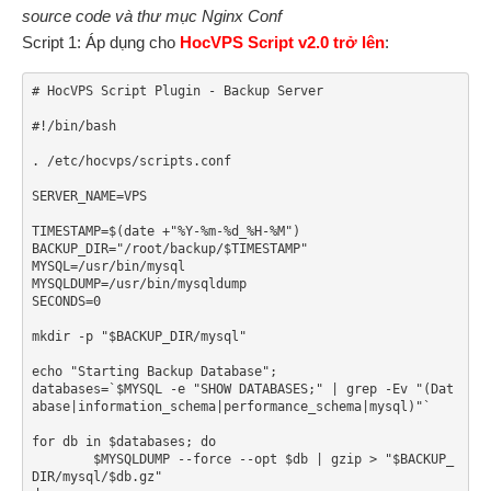
source code và thư mục Nginx Conf
Script 1: Áp dụng cho
HocVPS Script v2.0 trở lên
:
# HocVPS Script Plugin - Backup Server

#!/bin/bash

. /etc/hocvps/scripts.conf

SERVER_NAME=VPS

TIMESTAMP=$(date +"%Y-%m-%d_%H-%M")

BACKUP_DIR="/root/backup/$TIMESTAMP"

MYSQL=/usr/bin/mysql

MYSQLDUMP=/usr/bin/mysqldump

SECONDS=0

mkdir -p "$BACKUP_DIR/mysql"

echo "Starting Backup Database";

databases=`$MYSQL -e "SHOW DATABASES;" | grep -Ev "(Dat
abase|information_schema|performance_schema|mysql)"`

for db in $databases; do

	$MYSQLDUMP --force --opt $db | gzip > "$BACKUP_
DIR/mysql/$db.gz"
