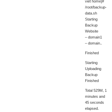
viet home]#
/root/backup-
data.sh
Starting
Backup
Website
– domain1
– domain..
Finished
Starting
Uploading
Backup
Finished
Total 529M, 1
minutes and
45 seconds
elapsed.