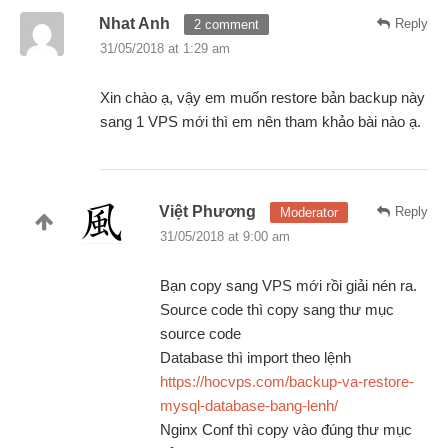
Nhat Anh
Reply
2 comment
31/05/2018 at 1:29 am
Xin chào ạ, vậy em muốn restore bản backup này
sang 1 VPS mới thì em nên tham khảo bài nào ạ.
Việt Phương
Reply
Moderator
31/05/2018 at 9:00 am
Bạn copy sang VPS mới rồi giải nén ra.
Source code thì copy sang thư mục
source code
Database thì import theo lệnh
https://hocvps.com/backup-va-restore-
mysql-database-bang-lenh/
Nginx Conf thì copy vào đúng thư mục