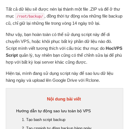
Tất cả dữ liệu sẽ được nén lại thành một file .ZIP và để ở thư
mục
, đồng thời tự động xóa những file backup
/root/backup/
cũ, chỉ giữ lại những file trong vòng 14 ngày trở lại.
Như vậy, bạn hoàn toàn có thể sử dụng script này để di
chuyển VPS, hoặc khôi phục bất kỳ phần dữ liệu nào đó.
Script mình viết tương thích với cấu trúc thư mục do
HocVPS
Script
quản lý, tuy nhiên bạn cũng có thể chỉnh sửa lại để phù
hợp với bất kỳ loại server khác cũng được.
Hiện tại, mình đang sử dụng script này để sao lưu dữ liệu
hàng ngày và upload lên Google Drive với Rclone.
Nội dung bài viết
Hướng dẫn tự động sao lưu toàn bộ VPS
1. Tạo bash script backup
2. Tạo cronjob tự động backup hàng ngày