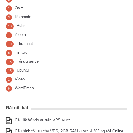
OVH
1
Ramnode
3
Vultr
13
Z.com
1
Thủ thuật
19
Tin tức
8
Tối ưu server
18
Ubuntu
15
Video
1
WordPress
8
Bài nổi bật
Cài đặt Windows trên VPS Vultr
Cấu hình tối ưu cho VPS, 2GB RAM được 4.363 người Online