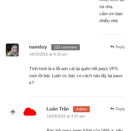
rùi nha .
cảm ơn bạn
nhiều nhé
namduy
Reply
110 comment
14/03/2016 at 9:16 am
Tình hình là e lỗi win cài lại quên hết pass VPS
root rồi bác Luân ơi, bác có cách nào lấy lại pass
k?
Luân Trần
Reply
Admin
14/03/2016 at 3:07 pm
Bác hỏi pass login SSH của VPS à, nếu