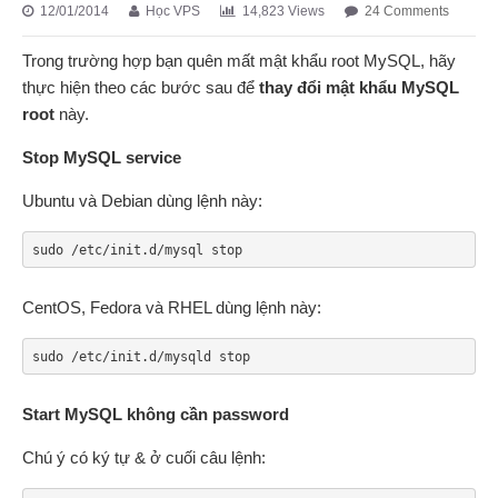
12/01/2014
Học VPS
14,823 Views
24 Comments
Trong trường hợp bạn quên mất mật khẩu root MySQL, hãy
thực hiện theo các bước sau để
thay đổi mật khẩu MySQL
root
này.
Stop MySQL service
Ubuntu và Debian dùng lệnh này:
sudo /etc/init.d/mysql stop
CentOS, Fedora và RHEL dùng lệnh này:
sudo /etc/init.d/mysqld stop
Start MySQL không cần password
Chú ý có ký tự & ở cuối câu lệnh: