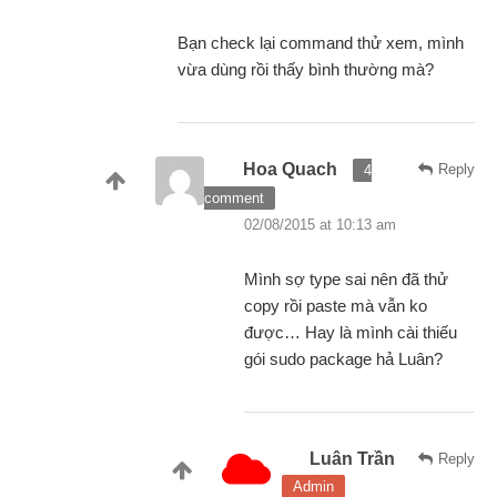
Bạn check lại command thử xem, mình
vừa dùng rồi thấy bình thường mà?
Hoa Quach
Reply
4
comment
02/08/2015 at 10:13 am
Mình sợ type sai nên đã thử
copy rồi paste mà vẫn ko
được… Hay là mình cài thiếu
gói sudo package hả Luân?
Luân Trần
Reply
Admin