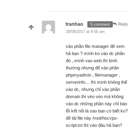
tranhao
Reply
5 comment
28/08/2017 at 9:55 am
vào phần file manager để xem
hả bạn ? mình ko vào dc phần
đó , mình vao web thì bình
thường nhưng để vào phần
phpmyadmin , filemanager ,
serverinfo… thì mình không thể
vào dc, nhưng chỉ vào phần
domain thì vèo vèo mà không
vào dc những phần này chỉ báo
lỗi kết nối là sao bạn có biết ko?
để tải file này /root/hocvps-
script.txt thì vào đâu hả bạn?