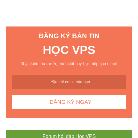
ĐĂNG KÝ BẢN TIN
HỌC VPS
Nhận kiến thức mới, thủ thuật hay trực tiếp qua email.
Forum hỏi đáp Học VPS