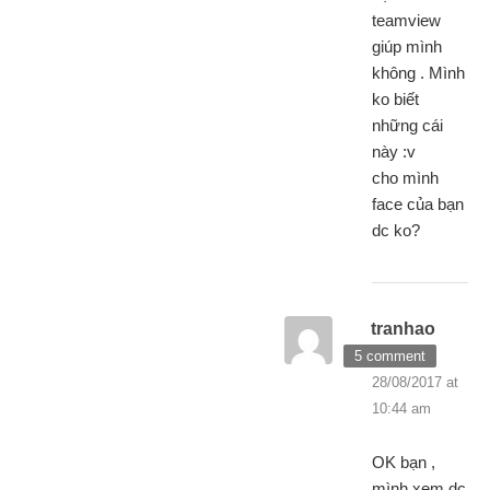
teamview
giúp mình
không . Mình
ko biết
những cái
này :v
cho mình
face của bạn
dc ko?
tranhao
5 comment
28/08/2017 at
10:44 am
OK bạn ,
mình xem dc