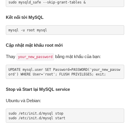
sudo mysqld_safe --skip-grant-tables &
Kết nối tới MySQL
mysql -u root mysql
Cập nhật mật khẩu root mới
Thay
bằng mật khẩu của bạn:
your_new_password
UPDATE mysql.user SET Password=PASSWORD('your_new_passw
ord') WHERE User='root'; FLUSH PRIVILEGES; exit;
Stop và Start lại MySQL service
Ubuntu và Debian:
sudo /etc/init.d/mysql stop

sudo /etc/init.d/mysql start