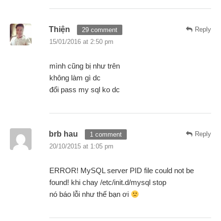
Thiện
Reply
29 comment
15/01/2016 at 2:50 pm
mình cũng bị như trên
không làm gì dc
đổi pass my sql ko dc
brb hau
Reply
1 comment
20/10/2015 at 1:05 pm
ERROR! MySQL server PID file could not be
found! khi chay /etc/init.d/mysql stop
nó báo lỗi như thế bạn ơi