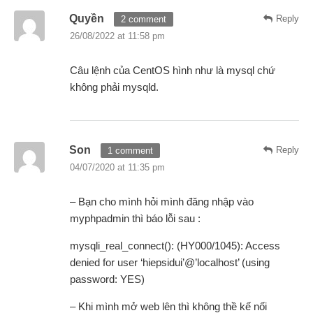
Quyền
Reply
2 comment
26/08/2022 at 11:58 pm
Câu lệnh của CentOS hình như là mysql chứ
không phải mysqld.
Son
Reply
1 comment
04/07/2020 at 11:35 pm
– Bạn cho mình hỏi mình đăng nhập vào
myphpadmin thì báo lỗi sau :
mysqli_real_connect(): (HY000/1045): Access
denied for user ‘hiepsidui’@’localhost’ (using
password: YES)
– Khi mình mở web lên thì không thề kế nối