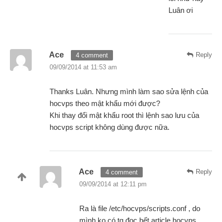
Luân ơi
Ace
Reply
4 comment
09/09/2014 at 11:53 am
Thanks Luân. Nhưng mình làm sao sửa lệnh của
hocvps theo mật khẩu mới được?
Khi thay đổi mật khẩu root thì lệnh sao lưu của
hocvps script không dùng được nữa.
Ace
Reply
4 comment
09/09/2014 at 12:11 pm
Ra là file /etc/hocvps/scripts.conf , do
mình ko có tg đọc hết article hocvps,