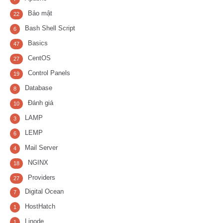
Bảo mật
22
Bash Shell Script
6
Basics
47
CentOS
27
Control Panels
19
Database
8
Đánh giá
10
LAMP
3
LEMP
6
Mail Server
4
NGINX
18
Providers
27
Digital Ocean
7
HostHatch
1
Linode
1