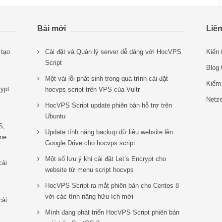
Bài mới
Liên
tạo
Cài đặt và Quản lý server dễ dàng với HocVPS
Kiến 
Script
Blog 
Một vài lỗi phát sinh trong quá trình cài đặt
Kiểm
rypt
hocvps script trên VPS của Vultr
Netz
HocVPS Script update phiên bản hỗ trợ trên
Ubuntu
S,
Update tính năng backup dữ liệu website lên
ne
Google Drive cho hocvps script
Một số lưu ý khi cài đặt Let’s Encrypt cho
cài
website từ menu script hocvps
HocVPS Script ra mắt phiên bản cho Centos 8
với các tính năng hữu ích mới
cài
Mình đang phát triển HocVPS Script phiên bản