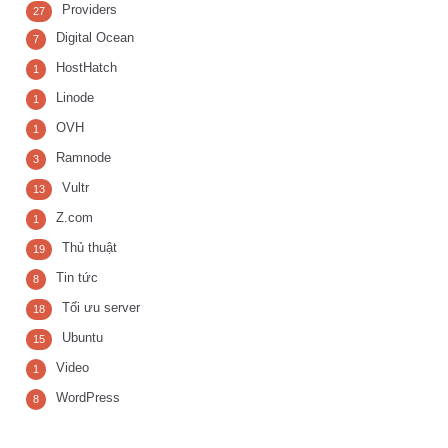
Providers
27
Digital Ocean
7
HostHatch
1
Linode
1
OVH
1
Ramnode
3
Vultr
13
Z.com
1
Thủ thuật
19
Tin tức
8
Tối ưu server
18
Ubuntu
15
Video
1
WordPress
8