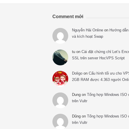
Comment mới
Nguyễn Hải Online
on
Hướng dẫn 
và kích hoạt Swap
tu
on
Cài đặt chứng chỉ Let’s Enc
SSL trên server HocVPS Script
Doligo
on
Cấu hình tối ưu cho VP
2GB RAM được 4.363 người Onli
Dung
on
Tổng hợp Windows ISO 
trên Vultr
Dũng
on
Tổng hợp Windows ISO 
trên Vultr