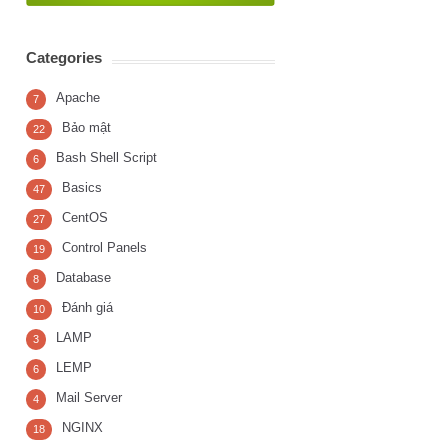
Categories
Apache
7
Bảo mật
22
Bash Shell Script
6
Basics
47
CentOS
27
Control Panels
19
Database
8
Đánh giá
10
LAMP
3
LEMP
6
Mail Server
4
NGINX
18