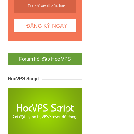
Forum hỏi đáp Học VPS
HocVPS Script