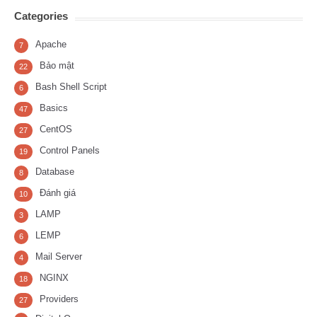
Categories
Apache
7
Bảo mật
22
Bash Shell Script
6
Basics
47
CentOS
27
Control Panels
19
Database
8
Đánh giá
10
LAMP
3
LEMP
6
Mail Server
4
NGINX
18
Providers
27