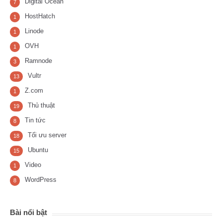
Digital Ocean
7
HostHatch
1
Linode
1
OVH
1
Ramnode
3
Vultr
13
Z.com
1
Thủ thuật
19
Tin tức
8
Tối ưu server
18
Ubuntu
15
Video
1
WordPress
8
Bài nổi bật