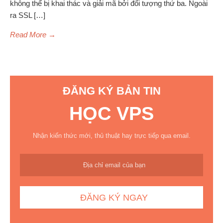
không thể bị khai thác và giải mã bởi đối tượng thứ ba. Ngoài
ra SSL […]
Read More
→
ĐĂNG KÝ BẢN TIN
HỌC VPS
Nhận kiến thức mới, thủ thuật hay trực tiếp qua email.