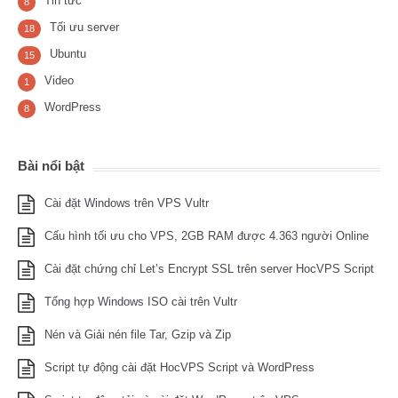
Tin tức
8
Tối ưu server
18
Ubuntu
15
Video
1
WordPress
8
Bài nổi bật
Cài đặt Windows trên VPS Vultr
Cấu hình tối ưu cho VPS, 2GB RAM được 4.363 người Online
Cài đặt chứng chỉ Let’s Encrypt SSL trên server HocVPS Script
Tổng hợp Windows ISO cài trên Vultr
Nén và Giải nén file Tar, Gzip và Zip
Script tự động cài đặt HocVPS Script và WordPress