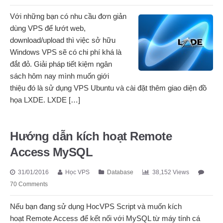
Với những bạn có nhu cầu đơn giản
dùng VPS để lướt web,
download/upload thì việc sở hữu
Windows VPS sẽ có chi phí khá là
đắt đỏ. Giải pháp tiết kiệm ngân
sách hôm nay mình muốn giới
thiệu đó là sử dụng VPS Ubuntu và cài đặt thêm giao diện đồ
họa LXDE. LXDE […]
Hướng dẫn kích hoạt Remote
Access MySQL
31/01/2016
Học VPS
Database
38,152 Views
70 Comments
Nếu bạn đang sử dụng HocVPS Script và muốn kích
hoạt Remote Access để kết nối với MySQL từ máy tính cá