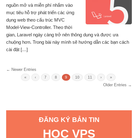
nguồn mở và miễn phí nhắm vào
mục tiêu hỗ trợ phát triển các ứng
dụng web theo cấu trúc MVC
Model-View-Controller. Theo thời
gian, Laravel ngày càng trở nên thông dụng và được ưa
chuộng hơn. Trong bài này mình sẽ hướng dẫn các bạn cách
cài đặt […]
← Newer Entries
«
‹
7
8
9
10
11
›
»
Older Entries →
ĐĂNG KÝ BẢN TIN
HỌC VPS