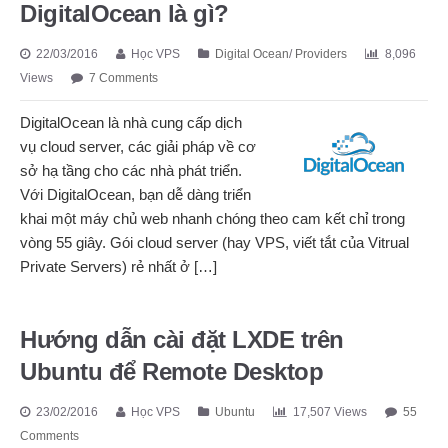
DigitalOcean là gì?
22/03/2016
Học VPS
Digital Ocean
/
Providers
8,096
Views
7 Comments
DigitalOcean là nhà cung cấp dịch
vụ cloud server, các giải pháp về cơ
sở hạ tầng cho các nhà phát triển.
Với DigitalOcean, bạn dễ dàng triển
khai một máy chủ web nhanh chóng theo cam kết chỉ trong
vòng 55 giây. Gói cloud server (hay VPS, viết tắt của Vitrual
Private Servers) rẻ nhất ở […]
Hướng dẫn cài đặt LXDE trên
Ubuntu để Remote Desktop
23/02/2016
Học VPS
Ubuntu
17,507 Views
55
Comments