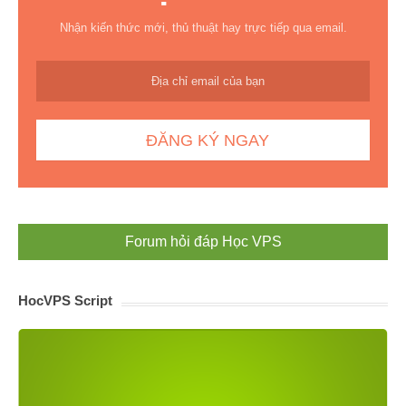
Nhận kiến thức mới, thủ thuật hay trực tiếp qua email.
Forum hỏi đáp Học VPS
HocVPS Script