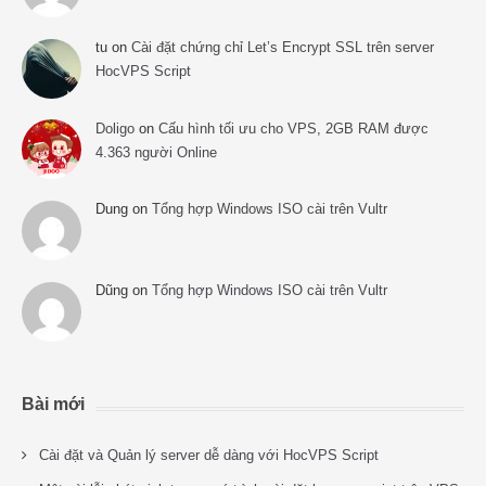
tu
on
Cài đặt chứng chỉ Let’s Encrypt SSL trên server
HocVPS Script
Doligo
on
Cấu hình tối ưu cho VPS, 2GB RAM được
4.363 người Online
Dung
on
Tổng hợp Windows ISO cài trên Vultr
Dũng
on
Tổng hợp Windows ISO cài trên Vultr
Bài mới
Cài đặt và Quản lý server dễ dàng với HocVPS Script