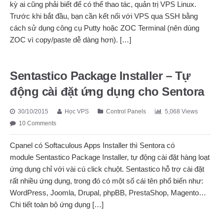
kỳ ai cũng phải biết để có thể thao tác, quản trị VPS Linux.
Trước khi bắt đầu, bạn cần kết nối với VPS qua SSH bằng
cách sử dụng công cụ Putty hoặc ZOC Terminal (nên dùng
ZOC vì copy/paste dễ dàng hơn). […]
Sentastico Package Installer – Tự
động cài đặt ứng dụng cho Sentora
30/10/2015
Học VPS
Control Panels
5,068 Views
10 Comments
Cpanel có Softaculous Apps Installer thì Sentora có
module Sentastico Package Installer, tự động cài đặt hàng loạt
ứng dụng chỉ với vài cú click chuột. Sentastico hỗ trợ cài đặt
rất nhiều ứng dụng, trong đó có một số cái tên phổ biến như:
WordPress, Joomla, Drupal, phpBB, PrestaShop, Magento…
Chi tiết toàn bộ ứng dụng […]