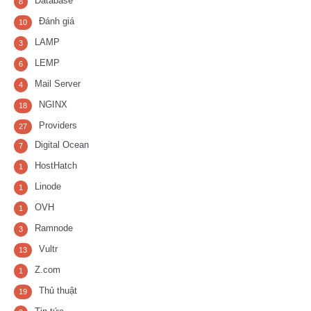
Database
8
Đánh giá
10
LAMP
3
LEMP
6
Mail Server
4
NGINX
18
Providers
27
Digital Ocean
7
HostHatch
1
Linode
1
OVH
1
Ramnode
3
Vultr
13
Z.com
1
Thủ thuật
19