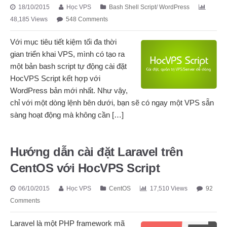
18/10/2015
Học VPS
Bash Shell Script
/
WordPress
48,185 Views
548 Comments
Với mục tiêu tiết kiệm tối đa thời
gian triển khai VPS, mình có tạo ra
một bản bash script tự động cài đặt
HocVPS Script kết hợp với
WordPress bản mới nhất. Như vậy,
chỉ với một dòng lệnh bên dưới, bạn sẽ có ngay một VPS sẵn
sàng hoạt động mà không cần […]
Hướng dẫn cài đặt Laravel trên
CentOS với HocVPS Script
06/10/2015
Học VPS
CentOS
17,510 Views
92
Comments
Laravel là một PHP framework mã