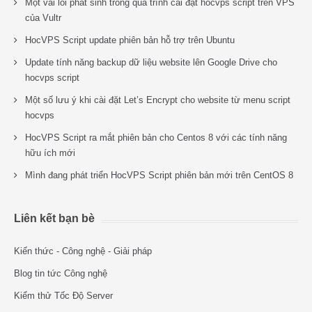
Một vài lỗi phát sinh trong quá trình cài đặt hocvps script trên VPS
của Vultr
HocVPS Script update phiên bản hỗ trợ trên Ubuntu
Update tính năng backup dữ liệu website lên Google Drive cho
hocvps script
Một số lưu ý khi cài đặt Let’s Encrypt cho website từ menu script
hocvps
HocVPS Script ra mắt phiên bản cho Centos 8 với các tính năng
hữu ích mới
Mình đang phát triển HocVPS Script phiên bản mới trên CentOS 8
Liên kết bạn bè
Kiến thức - Công nghệ - Giải pháp
Blog tin tức Công nghệ
Kiểm thử Tốc Độ Server