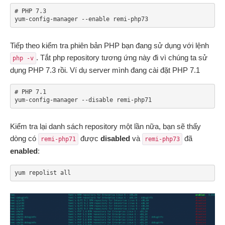
# PHP 7.3

yum-config-manager --enable remi-php73
Tiếp theo kiểm tra phiên bản PHP bạn đang sử dụng với lệnh
. Tắt php repository tương ứng này đi vì chúng ta sử
php -v
dụng PHP 7.3 rồi. Ví dụ server mình đang cài đặt PHP 7.1
# PHP 7.1

yum-config-manager --disable remi-php71
Kiểm tra lại danh sách repository một lần nữa, bạn sẽ thấy
dòng có
được
disabled
và
đã
remi-php71
remi-php73
enabled
:
yum repolist all