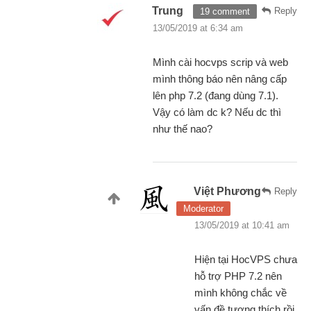
Trung
Reply
19 comment
13/05/2019 at 6:34 am
Mình cài hocvps scrip và web
mình thông báo nên nâng cấp
lên php 7.2 (đang dùng 7.1).
Vậy có làm dc k? Nếu dc thì
như thế nao?
Việt Phương
Reply
Moderator
13/05/2019 at 10:41 am
Hiện tại HocVPS chưa
hỗ trợ PHP 7.2 nên
mình không chắc về
vấn đề tương thích rồi