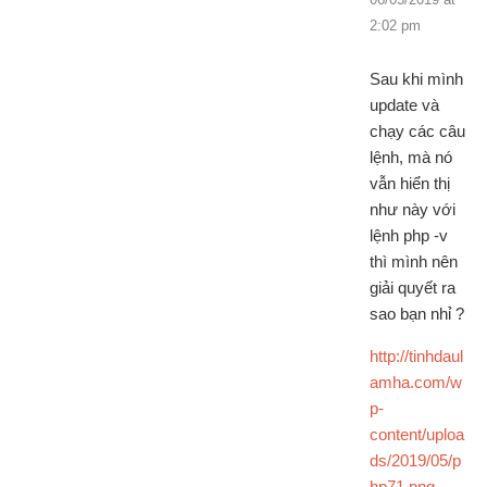
2:02 pm
Sau khi mình
update và
chạy các câu
lệnh, mà nó
vẫn hiển thị
như này với
lệnh php -v
thì mình nên
giải quyết ra
sao bạn nhỉ ?
http://tinhdaul
amha.com/w
p-
content/uploa
ds/2019/05/p
hp71.png