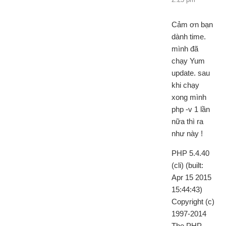
Cảm ơn bạn
dành time.
mình đã
chạy Yum
update. sau
khi chạy
xong mình
php -v 1 lần
nữa thì ra
như này !
PHP 5.4.40
(cli) (built:
Apr 15 2015
15:44:43)
Copyright (c)
1997-2014
The PHP