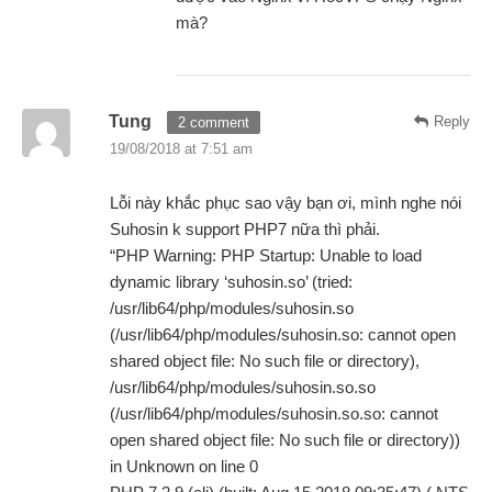
mà?
Tung
Reply
2 comment
19/08/2018 at 7:51 am
Lỗi này khắc phục sao vậy bạn ơi, mình nghe nói
Suhosin k support PHP7 nữa thì phải.
“PHP Warning: PHP Startup: Unable to load
dynamic library ‘suhosin.so’ (tried:
/usr/lib64/php/modules/suhosin.so
(/usr/lib64/php/modules/suhosin.so: cannot open
shared object file: No such file or directory),
/usr/lib64/php/modules/suhosin.so.so
(/usr/lib64/php/modules/suhosin.so.so: cannot
open shared object file: No such file or directory))
in Unknown on line 0