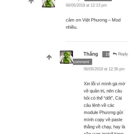
06/05/2019 at 12:13 pm
cảm ơn Việt Phương – Mod
nhiều.
Thắng
Reply
19
comment
06/05/2019 at 12:36 pm
Xin lỗi vì mình gà mờ
về quản trị, nên câu
hỏi có thể “dốt”, Cái
câu lệnh về các
module Phương gửi
mình copy về paste
thẳng về chạy, hay là
cần yum install từng