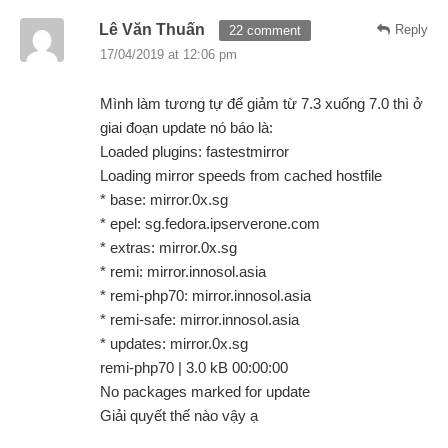
Lê Văn Thuấn
Reply
22 comment
17/04/2019 at 12:06 pm
Mình làm tương tự để giảm từ 7.3 xuống 7.0 thì ở
giai đoạn update nó báo là:
Loaded plugins: fastestmirror
Loading mirror speeds from cached hostfile
* base: mirror.0x.sg
* epel: sg.fedora.ipserverone.com
* extras: mirror.0x.sg
* remi: mirror.innosol.asia
* remi-php70: mirror.innosol.asia
* remi-safe: mirror.innosol.asia
* updates: mirror.0x.sg
remi-php70 | 3.0 kB 00:00:00
No packages marked for update
Giải quyết thế nào vậy ạ