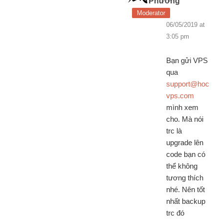
Phương
Moderator
06/05/2019 at
3:05 pm
Bạn gửi VPS
qua
support@hoc
vps.com
mình xem
cho. Mà nói
trc là
upgrade lên
code bạn có
thể không
tương thích
nhé. Nên tốt
nhất backup
trc đó