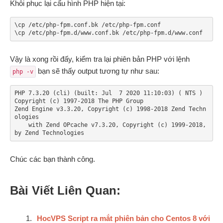
Khôi phục lại cấu hình PHP hiện tại:
\cp /etc/php-fpm.conf.bk /etc/php-fpm.conf

\cp /etc/php-fpm.d/www.conf.bk /etc/php-fpm.d/www.conf
Vậy là xong rồi đấy, kiểm tra lại phiên bản PHP với lệnh
bạn sẽ thấy output tương tự như sau:
php -v
PHP 7.3.20 (cli) (built: Jul  7 2020 11:10:03) ( NTS )

Copyright (c) 1997-2018 The PHP Group

Zend Engine v3.3.20, Copyright (c) 1998-2018 Zend Techn
ologies

    with Zend OPcache v7.3.20, Copyright (c) 1999-2018, 
by Zend Technologies
Chúc các bạn thành công.
Bài Viết Liên Quan:
HocVPS Script ra mắt phiên bản cho Centos 8 với