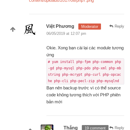
content/uploads/2017/08/php7.png
Việt Phương
Reply
Moderator
06/05/2019 at 12:07 pm
Okie. Xong bạn cài lại các module tương
ứng
# yum install php-fpm php-common php
-gd php-mysql php-pdo php-xml php-mb
string php-mcrypt php-curl php-opcac
he php-cli php-pecl-zip php-mysqlnd
Bạn nên backup trước vì có thể source
code không tương thích với PHP phiên
bản mới
Thắng
Reply
19 comment