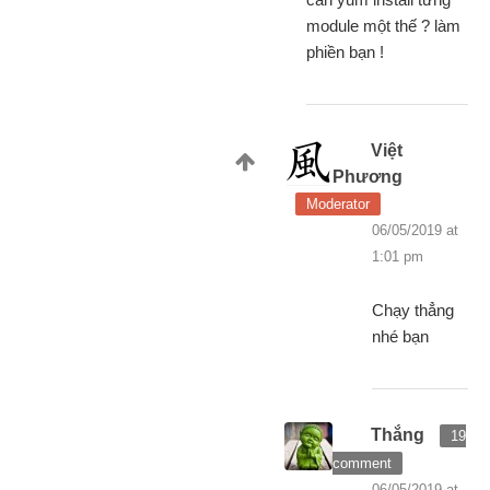
module một thế ? làm
phiền bạn !
Việt
Phương
Moderator
06/05/2019 at
1:01 pm
Chạy thẳng
nhé bạn
Thắng
19
comment
06/05/2019 at