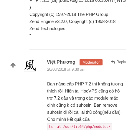
PHP 7.2.9 (cli) (built: Aug 15 2018 09:35:47) ( NTS
)
Copyright (c) 1997-2018 The PHP Group
Zend Engine v3.2.0, Copyright (c) 1998-2018
Zend Technologies
“
Việt Phương
Reply
Moderator
20/08/2018 at 9:30 am
Bạn nâng cấp PHP 7.2 thì không tương
thích rồi. Hiện tại HocVPS cũng có hỗ
trợ 7.2 đâu và trong các module mặc
định cũng k có suhosin. Bạn remove
suhosin đi rồi cài lại thủ công(nếu cần)
Cho mình kết quả của
ls -al /usr/lib64/php/modules/