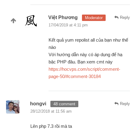
Việt Phương
Reply
Moderator
17/04/2019 at 4:11 pm
Kết quả yum repolist all của bạn như thế
nào
Với hướng dẫn này có áp dụng để hạ
bậc PHP đâu. Bạn xem cmt này
https://hocvps.com/script/comment-
page-50/#comment-30184
hongvi
Reply
48 comment
28/12/2018 at 11:56 am
Lên php 7.3 rồi mà ta