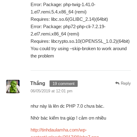
Error: Package: php-twig-1.41.0-
1.el7.remi.5.4.x86_64 (remi)
Requires: libc.so.6(GLIBC_2.14)(64bit)
Error: Package: php72-php-cli-7.2.19-
2.el7.remi.x86_64 (remi)
Requires: libcrypto.so.10(OPENSSL_1.0.2)(64bit)
You could try using –skip-broken to work around
the problem
Thắng
Reply
19 comment
06/05/2019 at 12:01 pm
như này là lên dc PHP 7.0 chưa bác.
Nhờ bác kiểm tra giúp ! cảm ơn nhiều
http://tinhdaulamha.com/wp-