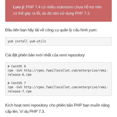
Lưu ý
: PHP 7.4 có nhiều extension chưa hỗ trợ nên
có thể gây ra lỗi, do đó nên sử dụng PHP 7.3.
Đầu tiên bạn hãy tải về công cụ quản lý cấu hình yum:
yum install yum-utils
Cài đặt phiên bản mới nhất của
remi repository
# CentOS 6

rpm -Uvh http://rpms.famillecollet.com/enterprise/remi-
release-6.rpm

# CentOS 7

rpm -Uvh http://rpms.famillecollet.com/enterprise/remi-
release-7.rpm
Kích hoạt remi repository cho phiên bản PHP bạn muốn nâng
cấp lên. Ví dụ PHP 7.3.