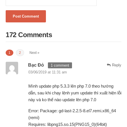
172 Comments
1
2
Next »
Bạc Đỏ
Reply
1 comment
03/06/2019 at 11:31 am
Mình update php 5.3.3 lên php 7.0 theo hướng
dẫn, sau khi chạy lệnh yum update thì xuất hiện lỗi
này và ko thể nào update lên php 7.0
Error: Package: gd-last-2.2.5-8.el7.remi.x86_64
(remi)
Requires: libpng15.so.15(PNG15_0)(64bit)