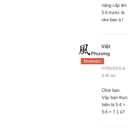
nâng cấp lên
5.6 trước là
oke bạn à !
Việt
Phương
Moderator
07/05/2019 at
9:48 am
Okie bạn.
Vậy bạn thực
hiện là 5.4 >
5.6 > 7.1 à?