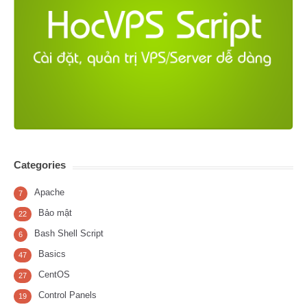
Categories
Apache
7
Bảo mật
22
Bash Shell Script
6
Basics
47
CentOS
27
Control Panels
19