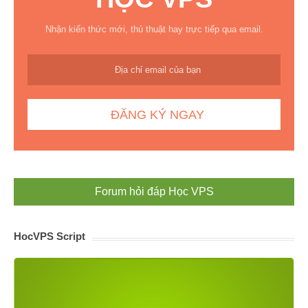
Nhận kiến thức mới, thủ thuật hay trực tiếp qua email.
Forum hỏi đáp Học VPS
HocVPS Script