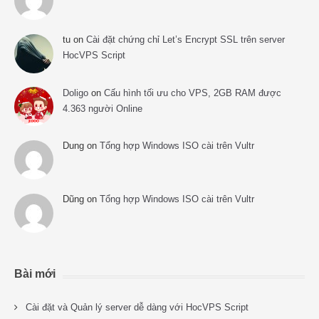
tu
on
Cài đặt chứng chỉ Let’s Encrypt SSL trên server
HocVPS Script
Doligo
on
Cấu hình tối ưu cho VPS, 2GB RAM được
4.363 người Online
Dung
on
Tổng hợp Windows ISO cài trên Vultr
Dũng
on
Tổng hợp Windows ISO cài trên Vultr
Bài mới
Cài đặt và Quản lý server dễ dàng với HocVPS Script