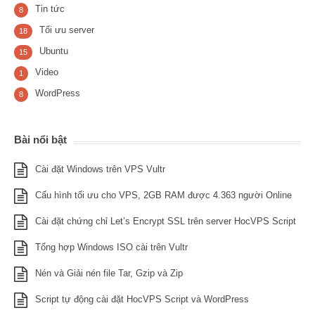
Tin tức
8
Tối ưu server
18
Ubuntu
15
Video
1
WordPress
8
Bài nổi bật
Cài đặt Windows trên VPS Vultr
Cấu hình tối ưu cho VPS, 2GB RAM được 4.363 người Online
Cài đặt chứng chỉ Let’s Encrypt SSL trên server HocVPS Script
Tổng hợp Windows ISO cài trên Vultr
Nén và Giải nén file Tar, Gzip và Zip
Script tự động cài đặt HocVPS Script và WordPress