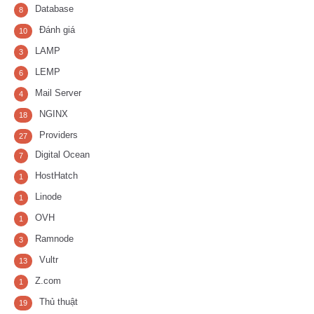
Database
8
Đánh giá
10
LAMP
3
LEMP
6
Mail Server
4
NGINX
18
Providers
27
Digital Ocean
7
HostHatch
1
Linode
1
OVH
1
Ramnode
3
Vultr
13
Z.com
1
Thủ thuật
19