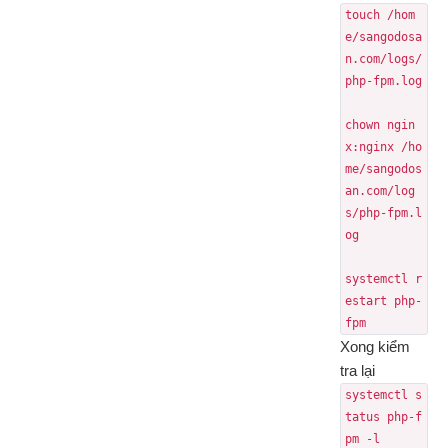
touch /hom
e/sangodosa
n.com/logs/
php-fpm.log
chown ngin
x:nginx /ho
me/sangodos
an.com/log
s/php-fpm.l
og
systemctl r
estart php-
fpm
Xong kiểm
tra lại
systemctl s
tatus php-f
pm -l