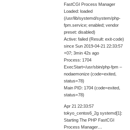
FastCGI Process Manager
Loaded: loaded
(/usr/lib/systemd/system/php-
fpm.service; enabled; vendor
preset: disabled)
Active: failed (Result: exit-code)
since Sun 2019-04-21 22:33:57
+07; 3min 42s ago
Process: 1704
ExecStart=/usr/sbin/php-fpm –
nodaemonize (code=exited,
status=78)
Main PID: 1704 (code=exited,
status=78)
Apr 21 22:33:57
tokyo_centos6_2g systemd[1]:
Starting The PHP FastCGI
Process Manager…