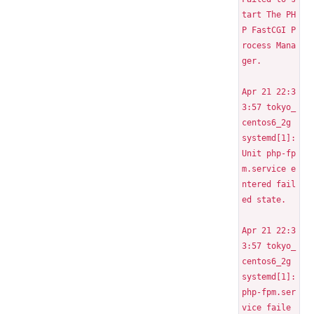
tart The PH
P FastCGI P
rocess Mana
ger.
Apr 21 22:3
3:57 tokyo_
centos6_2g 
systemd[1]: 
Unit php-fp
m.service e
ntered fail
ed state.
Apr 21 22:3
3:57 tokyo_
centos6_2g 
systemd[1]: 
php-fpm.ser
vice faile