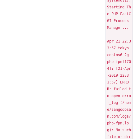
systemd[1]: 
Starting Th
e PHP FastC
GI Process 
Manager...
Apr 21 22:3
3:57 tokyo_
centos6_2g 
php-fpm[170
4]: [21-Apr
-2019 22:3
3:57] ERRO
R: failed t
o open erro
r_log (/hom
e/sangodosa
n.com/logs/
php-fpm.lo
g): No such 
file or dir