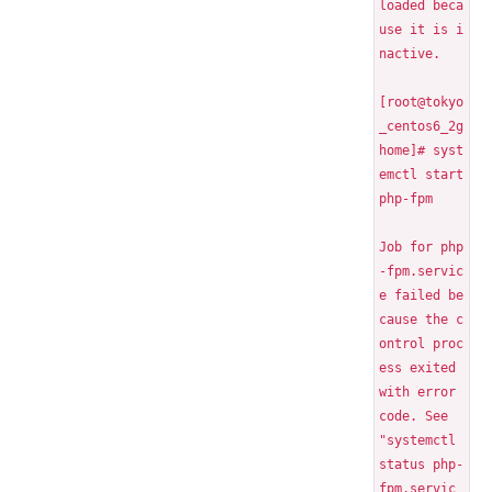
loaded beca
use it is i
nactive.
[root@tokyo
_centos6_2g 
home]# syst
emctl start 
php-fpm
Job for php
-fpm.servic
e failed be
cause the c
ontrol proc
ess exited 
with error 
code. See 
"systemctl 
status php-
fpm.servic