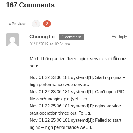
167 Comments
« Previous
1
2
Chuong Le
Reply
1 comment
01/11/2019 at 10:34 pm
Mình không active được nginx service với lỗi như
sau:
Nov 01 22:23:36 181 systemd[1]: Starting nginx –
high performance web server…
Nov 01 22:23:36 181 systemd[1]: Can’t open PID
file /var/run/nginx.pid (yet…ks
Nov 01 22:25:06 181 systemd[1]: nginx.service
start operation timed out. Te…g.
Nov 01 22:25:06 181 systemd[1]: Failed to start
nginx – high performance we…r.