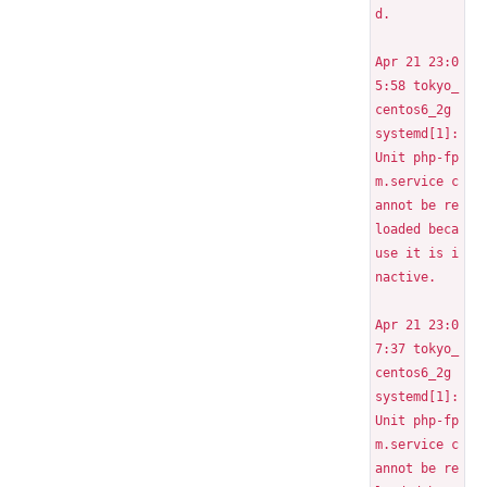
d.
Apr 21 23:0
5:58 tokyo_
centos6_2g 
systemd[1]: 
Unit php-fp
m.service c
annot be re
loaded beca
use it is i
nactive.
Apr 21 23:0
7:37 tokyo_
centos6_2g 
systemd[1]: 
Unit php-fp
m.service c
annot be re