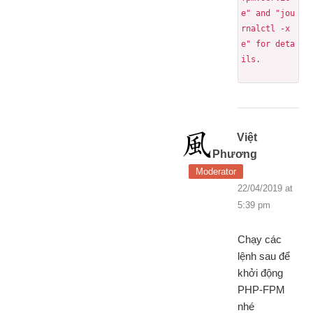
e" and "jou
rnalctl -x
e" for deta
ils.
Việt
Phương
Moderator
22/04/2019 at
5:39 pm
Chạy các
lệnh sau để
khởi động
PHP-FPM
nhé