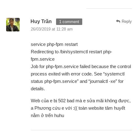
Huy Trần
Reply
1 comment
26/03/2019 at 11:28 am
service php-fpm restart
Redirecting to /bin/systemctl restart php-
fpm.service
Job for php-fpm.service failed because the control
process exited with error code. See “systemctl
status php-fpm.service” and “journalctl -xe” for
details.
Web của e bị 502 bad mà e sửa mãi không được,
a Phương cứu e với :(( toàn website tâm huyết
nằm ở trển huhu