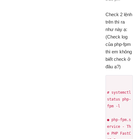
Check 2 lệnh
trên thì ra
như này ạ:
(Check log
của php-fpm
thì em không
biết check ở
đâu ạ?)
# systemctl 
status php-
fpm -l
● php-fpm.s
ervice - Th
e PHP FastC