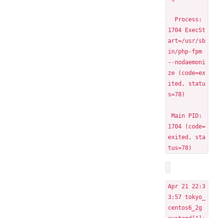
  Process: 
1704 ExecSt
art=/usr/sb
in/php-fpm 
--nodaemoni
ze (code=ex
ited, statu
s=78)
 Main PID: 
1704 (code=
exited, sta
tus=78)
Apr 21 22:3
3:57 tokyo_
centos6_2g 