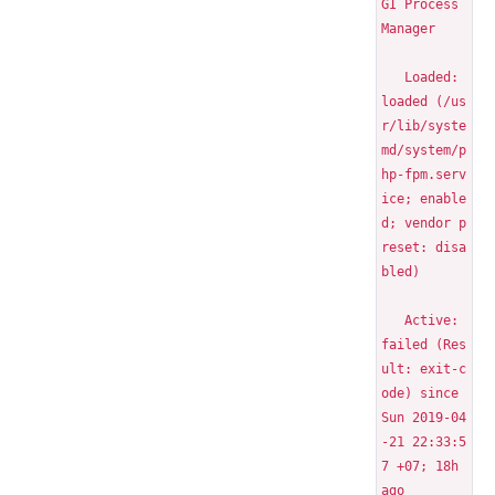
GI Process 
Manager
   Loaded: 
loaded (/us
r/lib/syste
md/system/p
hp-fpm.serv
ice; enable
d; vendor p
reset: disa
bled)
   Active: 
failed (Res
ult: exit-c
ode) since 
Sun 2019-04
-21 22:33:5
7 +07; 18h 
ago