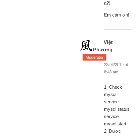
ạ?)
Em cảm ơn!
Việt
Phương
Moderator
23/04/2019 at
8:48 am
1. Check
mysql
service
mysql status
service
mysql start
2. Được