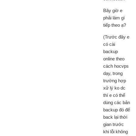
Bây giờ e
phải làm gì
tiếp theo ạ?
(Trước đây e
có cài
backup
online theo
cách hocvps
dạy, trong
trường hợp
xử lý ko dc
thì e có thể
dùng các bản
backup đó để
back lại thời
gian trước
khi lỗi không