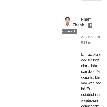
Phạm
Thạnh
8
comment
22/04/2019 at
5:58 pm
Em tạo xong
các file logs
như a bảo
sau đó khởi
động lại, khi
vào web báo
lỗi “Error
establishing
a database
connection”