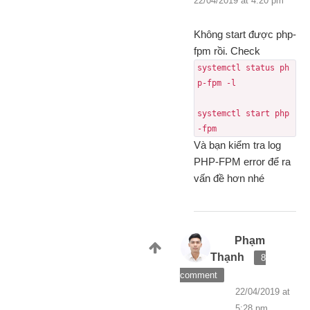
22/04/2019 at 4:20 pm
Không start được php-
fpm rồi. Check
systemctl status ph
p-fpm -l
systemctl start php
-fpm
Và bạn kiểm tra log
PHP-FPM error để ra
vấn đề hơn nhé
Phạm
Thạnh
8
comment
22/04/2019 at
5:28 pm