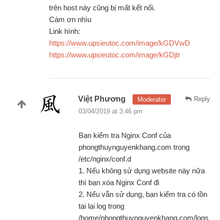
trên host này cũng bị mất kết nối.
Cám ơn nhìu
Link hình:
https://www.upsieutoc.com/image/kGDVwD
https://www.upsieutoc.com/image/kGDjtr
Việt Phương
Reply
Moderator
03/04/2019 at 3:46 pm
Bạn kiểm tra Nginx Conf của
phongthuynguyenkhang.com trong
/etc/nginx/conf.d
1. Nếu không sử dụng website này nữa
thì bạn xóa Nginx Conf đi
2. Nếu vẫn sử dụng, bạn kiểm tra có tồn
tại lại log trong
/home/phongthuynguyenkhang.com/logs