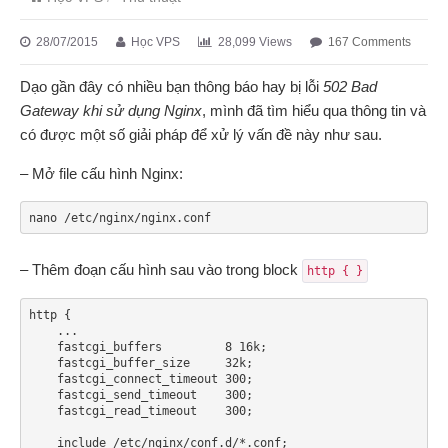
28/07/2015
Học VPS
28,099 Views
167 Comments
Dạo gần đây có nhiều bạn thông báo hay bị lỗi
502 Bad
Gateway khi sử dụng Nginx
, mình đã tìm hiểu qua thông tin và
có được một số giải pháp để xử lý vấn đề này như sau.
– Mở file cấu hình Nginx:
nano /etc/nginx/nginx.conf
– Thêm đoạn cấu hình sau vào trong block
http { }
http {

    ...

    fastcgi_buffers         8 16k;

    fastcgi_buffer_size     32k;

    fastcgi_connect_timeout 300;

    fastcgi_send_timeout    300;

    fastcgi_read_timeout    300;

    include /etc/nginx/conf.d/*.conf;
