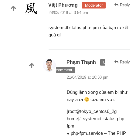
Việt Phương
Reply
Moderator
28/03/2019 at 3:54 pm
systemctl status php-fpm của bạn ra kết
quả gì
Phạm Thạnh
Reply
8
comment
21/04/2019 at 10:38 pm
Dùng lệnh xong của em bị như
này a ơi
cứu em với:
[root@tokyo_centos6_2g
home]# systemctl status php-
fpm
● php-fpm.service – The PHP