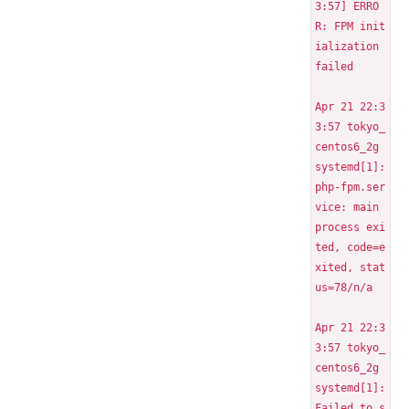
3:57] ERRO
R: FPM init
ialization 
failed
Apr 21 22:3
3:57 tokyo_
centos6_2g 
systemd[1]: 
php-fpm.ser
vice: main 
process exi
ted, code=e
xited, stat
us=78/n/a
Apr 21 22:3
3:57 tokyo_
centos6_2g 
systemd[1]: 
Failed to s