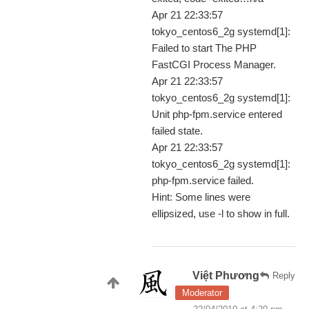
Apr 21 22:33:57
tokyo_centos6_2g systemd[1]:
Failed to start The PHP
FastCGI Process Manager.
Apr 21 22:33:57
tokyo_centos6_2g systemd[1]:
Unit php-fpm.service entered
failed state.
Apr 21 22:33:57
tokyo_centos6_2g systemd[1]:
php-fpm.service failed.
Hint: Some lines were
ellipsized, use -l to show in full.
Việt Phương
Reply
Moderator