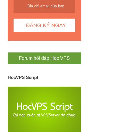
Forum hỏi đáp Học VPS
HocVPS Script