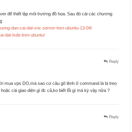
ver để thiết lập môi trường đồ họa. Sau đó cài các chương
ng
uong-dan-cai-dat-vnc-server-tren-ubuntu-13-04/
ai-dat-lxde-tren-ubuntu/
Reply
mới mua vps DO,mà sao cứ câu gõ lệnh ở command là bị treo
oặc cài giao diện gì đc cả,ko biết lỗi gì mà kỳ vậy nữa ?
Reply