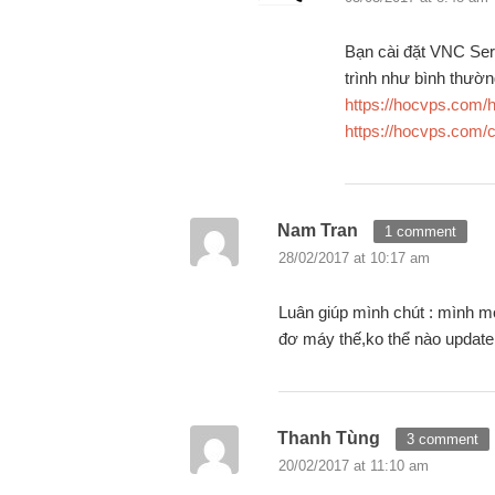
Bạn cài đặt VNC Ser
trình như bình thườ
https://hocvps.com/h
https://hocvps.com/c
Nam Tran
1 comment
28/02/2017 at 10:17 am
Luân giúp mình chút : mình 
đơ máy thế,ko thể nào update h
Thanh Tùng
3 comment
20/02/2017 at 11:10 am