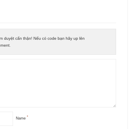
m duyệt cẩn thận! Nếu có code bạn hãy up lên
mment.
*
Name