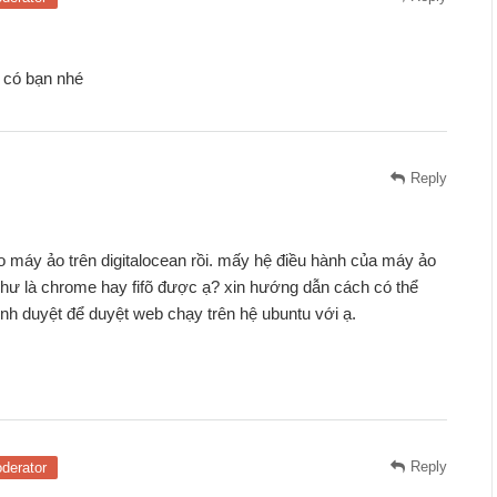
có bạn nhé
Reply
o máy ảo trên digitalocean rồi. mấy hệ điều hành của máy ảo
như là chrome hay fifõ được ạ? xin hướng dẫn cách có thể
rình duyệt để duyệt web chạy trên hệ ubuntu với ạ.
Reply
derator