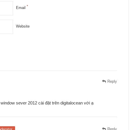
*
Email
Website
Reply
 window sever 2012 cài đặt trên digitalocean với ạ
Reply
derator