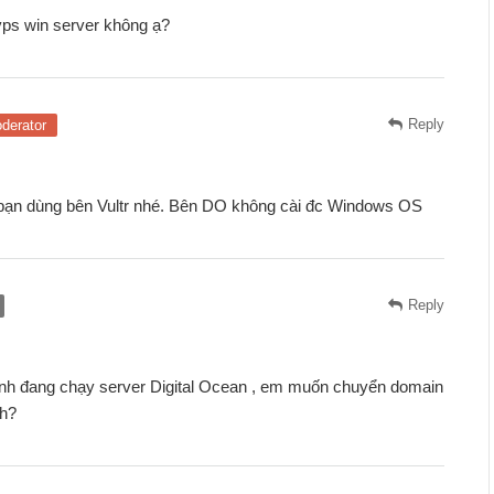
vps win server không ạ?
Reply
derator
bạn dùng bên Vultr nhé. Bên DO không cài đc Windows OS
Reply
ình đang chạy server Digital Ocean , em muốn chuyển domain
nh?