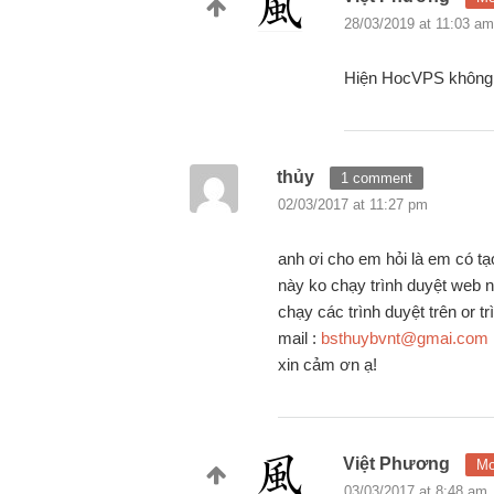
28/03/2019 at 11:03 am
Hiện HocVPS không 
thủy
1 comment
02/03/2017 at 11:27 pm
anh ơi cho em hỏi là em có tạ
này ko chạy trình duyệt web 
chạy các trình duyệt trên or t
mail :
bsthuybvnt@gmai.com
xin cảm ơn ạ!
Việt Phương
Mo
03/03/2017 at 8:48 am