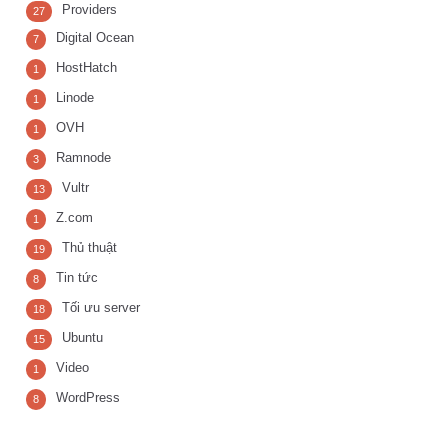
Providers
27
Digital Ocean
7
HostHatch
1
Linode
1
OVH
1
Ramnode
3
Vultr
13
Z.com
1
Thủ thuật
19
Tin tức
8
Tối ưu server
18
Ubuntu
15
Video
1
WordPress
8