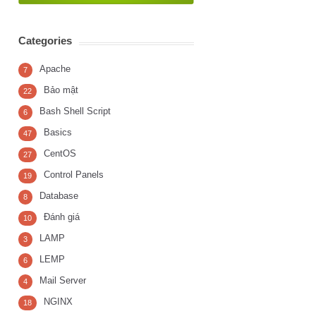
Categories
Apache
7
Bảo mật
22
Bash Shell Script
6
Basics
47
CentOS
27
Control Panels
19
Database
8
Đánh giá
10
LAMP
3
LEMP
6
Mail Server
4
NGINX
18