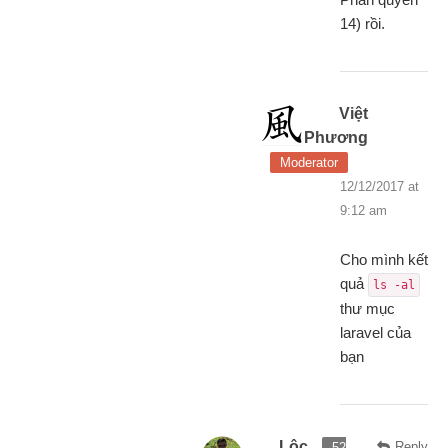
14) rồi.
Việt
Phương
Moderator
12/12/2017 at
9:12 am
Cho mình kết
quả
ls -al
thư mục
laravel của
bạn
Lộc
Reply
52