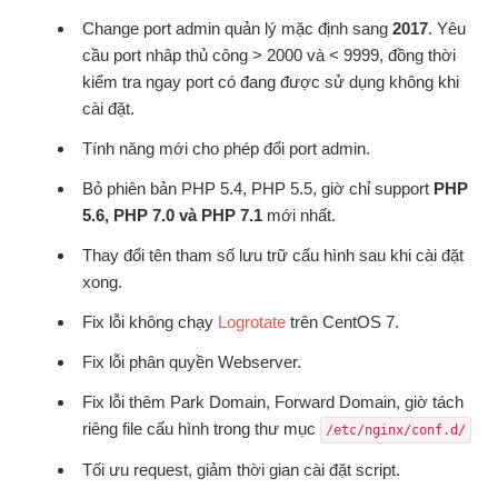
Change port admin quản lý mặc định sang
2017
. Yêu
cầu port nhâp thủ công > 2000 và < 9999, đồng thời
kiểm tra ngay port có đang được sử dụng không khi
cài đặt.
Tính năng mới cho phép đổi port admin.
Bỏ phiên bản PHP 5.4, PHP 5.5, giờ chỉ support
PHP
5.6, PHP 7.0 và PHP 7.1
mới nhất.
Thay đổi tên tham số lưu trữ cấu hình sau khi cài đặt
xong.
Fix lỗi không chạy
Logrotate
trên CentOS 7.
Fix lỗi phân quyền Webserver.
Fix lỗi thêm Park Domain, Forward Domain, giờ tách
riêng file cấu hình trong thư mục
/etc/nginx/conf.d/
Tối ưu request, giảm thời gian cài đặt script.