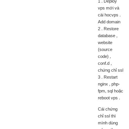
1 . Deploy
vps mới và
cài hocvps .
Add domain
2 . Restore
database ,
website
(source
code) ,
conf.d ,
chứng chỉ ssl
3 . Restart
nginx , php-
fpm, sql hoặc
reboot vps .
Cái chứng
chỉ ssl thì
mình dùng