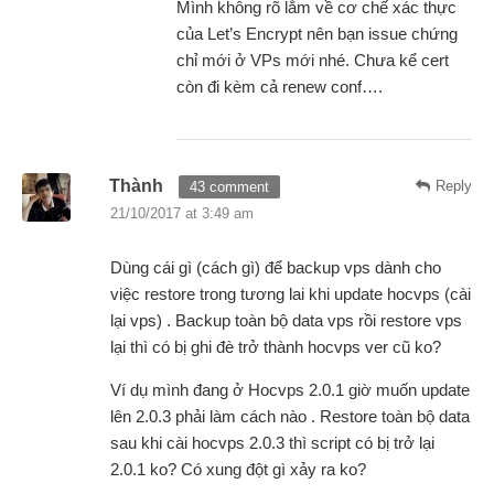
Mình không rõ lắm về cơ chế xác thực
của Let’s Encrypt nên bạn issue chứng
chỉ mới ở VPs mới nhé. Chưa kể cert
còn đi kèm cả renew conf….
Thành
Reply
43 comment
21/10/2017 at 3:49 am
Dùng cái gì (cách gì) để backup vps dành cho
việc restore trong tương lai khi update hocvps (cài
lại vps) . Backup toàn bộ data vps rồi restore vps
lại thì có bị ghi đè trở thành hocvps ver cũ ko?
Ví dụ mình đang ở Hocvps 2.0.1 giờ muốn update
lên 2.0.3 phải làm cách nào . Restore toàn bộ data
sau khi cài hocvps 2.0.3 thì script có bị trở lại
2.0.1 ko? Có xung đột gì xảy ra ko?