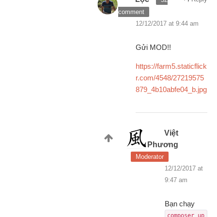
comment
12/12/2017 at 9:44 am
Gửi MOD!!
https://farm5.staticflick
r.com/4548/27219575
879_4b10abfe04_b.jpg
Việt
Phương
Moderator
12/12/2017 at
9:47 am
Bạn chạy
composer up