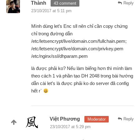
Thành
Reply
43 comment
23/10/2017 at 5:11 pm
Mình dùng let’s Enc sll nên chỉ cần copy chứng
chỉ trong đường dẫn
/etc/letsencrypt/live/domain.com/fullchain.pem;
/etc/letsencrypt/live/domain.com/privkey.pem
/etc/nginx/ssl/dhparam.pem
là được phải ko? Nếu làm biếng hơn thì mình làm
theo cách 1 và phần tạo DH 2048 trong bài hướng
dẫn cài let’s là được phải ko do server đã config
hết r`
Việt Phương
Reply
Moderator
23/10/2017 at 5:29 pm