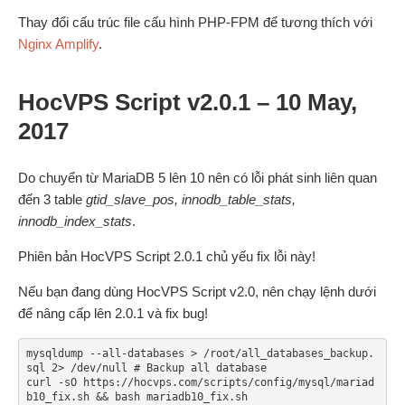
Thay đổi cấu trúc file cấu hình PHP-FPM để tương thích với
Nginx Amplify
.
HocVPS Script v2.0.1 – 10 May,
2017
Do chuyển từ MariaDB 5 lên 10 nên có lỗi phát sinh liên quan
đến 3 table
gtid_slave_pos, innodb_table_stats,
innodb_index_stats
.
Phiên bản HocVPS Script 2.0.1 chủ yếu fix lỗi này!
Nếu bạn đang dùng HocVPS Script v2.0, nên chạy lệnh dưới
để nâng cấp lên 2.0.1 và fix bug!
mysqldump --all-databases > /root/all_databases_backup.
sql 2> /dev/null # Backup all database

curl -sO https://hocvps.com/scripts/config/mysql/mariad
b10_fix.sh && bash mariadb10_fix.sh