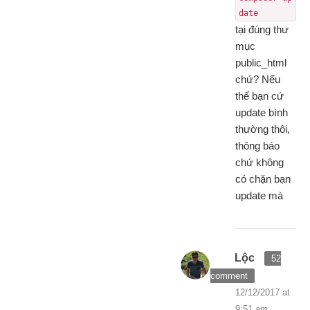
date
tại đúng thư
mục
public_html
chứ? Nếu
thế bạn cứ
update bình
thường thôi,
thông báo
chứ không
có chặn bạn
update mà
Lộc
52
comment
12/12/2017 at
9:51 am