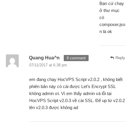
Bạn cứ chạy
ở thư mục
có
composer.jso
n là ok
Quang Hua^n
Reply
8 comment
07/11/2017 at 6:38 pm
em đang chạy HocVPS Script v2.0.2 , không biết
phiên bản này có cài được Let’s Encrypt SSL
không admin ơi. Vì em thấy admin vá lỗi tại
HocVPS Script v2.0.3 về cài SSL. Để up từ v2.0.2
lên v2.0.3 được không ad