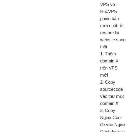
VPS với
HocVPS
phiên bản
mới nhất rồi
restore lại
website sang
thôi.
1. Thêm
domain X
trên VPS
mới
2. Copy
sourcecode
vào thư mục
domain X
3. Copy
Nginx Conf
đè vào Nginx
Conf domain