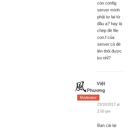
còn config
server mình
phải tự lại từ
đầu ạ? hay là
chép đè file
con.f của
server cũ đè
lên thôi được
ko nhỉ?
Việt
Phương
Moderator
23/10/2017 at
2:50 pm
Bạn cài lại