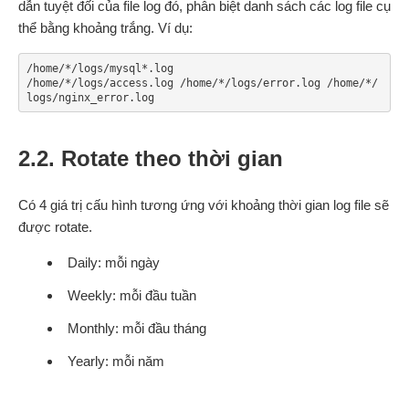
dẫn tuyệt đối của file log đó, phân biệt danh sách các log file cụ
thể bằng khoảng trắng. Ví dụ:
/home/*/logs/mysql*.log

/home/*/logs/access.log /home/*/logs/error.log /home/*/
logs/nginx_error.log
2.2. Rotate theo thời gian
Có 4 giá trị cấu hình tương ứng với khoảng thời gian log file sẽ
được rotate.
Daily: mỗi ngày
Weekly: mỗi đầu tuần
Monthly: mỗi đầu tháng
Yearly: mỗi năm