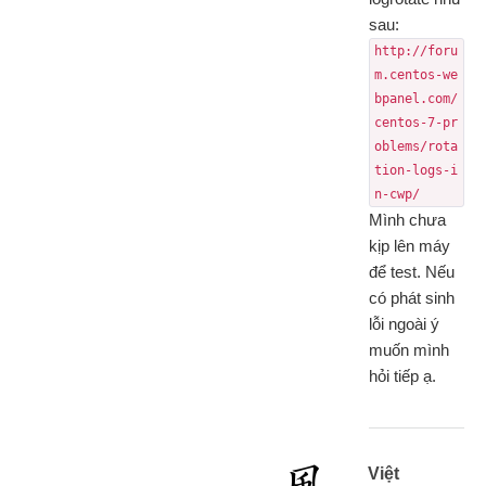
sau:
http://foru
m.centos-we
bpanel.com/
centos-7-pr
oblems/rota
tion-logs-i
n-cwp/
Mình chưa
kịp lên máy
để test. Nếu
có phát sinh
lỗi ngoài ý
muốn mình
hỏi tiếp ạ.
Việt