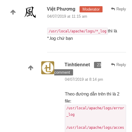
Việt Phương
Reply
Moderator
04/07/2019 at 11:15 am
thì là
/usr/local/apache/logs/*_log
*.log chứ bạn
Tinhtiennet
Reply
23
comment
04/07/2019 at 8:14 pm
Theo đường dẫn trên thì là 2
file:
/usr/local/apache/logs/error
_log
/usr/local/apache/logs/acces