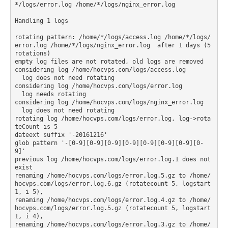
*/logs/error.log /home/*/logs/nginx_error.log

Handling 1 logs

rotating pattern: /home/*/logs/access.log /home/*/logs/
error.log /home/*/logs/nginx_error.log  after 1 days (5 
rotations)

empty log files are not rotated, old logs are removed

considering log /home/hocvps.com/logs/access.log

  log does not need rotating

considering log /home/hocvps.com/logs/error.log

  log needs rotating

considering log /home/hocvps.com/logs/nginx_error.log

  log does not need rotating

rotating log /home/hocvps.com/logs/error.log, log->rota
teCount is 5

dateext suffix '-20161216'

glob pattern '-[0-9][0-9][0-9][0-9][0-9][0-9][0-9][0-
9]'

previous log /home/hocvps.com/logs/error.log.1 does not 
exist

renaming /home/hocvps.com/logs/error.log.5.gz to /home/
hocvps.com/logs/error.log.6.gz (rotatecount 5, logstart 
1, i 5),

renaming /home/hocvps.com/logs/error.log.4.gz to /home/
hocvps.com/logs/error.log.5.gz (rotatecount 5, logstart 
1, i 4),

renaming /home/hocvps.com/logs/error.log.3.gz to /home/