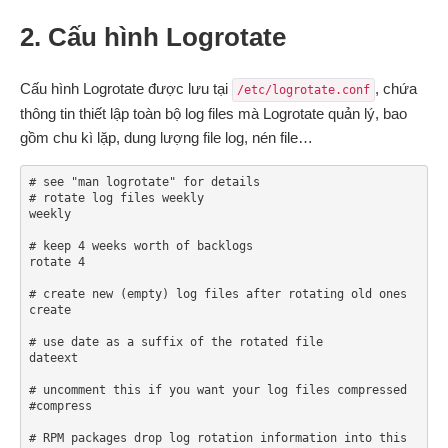
2. Cấu hình Logrotate
Cấu hình Logrotate được lưu tại
, chứa
/etc/logrotate.conf
thông tin thiết lập toàn bộ log files mà Logrotate quản lý, bao
gồm chu kì lặp, dung lượng file log, nén file…
# see "man logrotate" for details

# rotate log files weekly

weekly

# keep 4 weeks worth of backlogs

rotate 4

# create new (empty) log files after rotating old ones

create

# use date as a suffix of the rotated file

dateext

# uncomment this if you want your log files compressed

#compress

# RPM packages drop log rotation information into this 