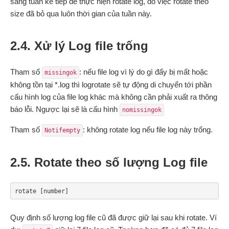
sang tuần kế tiếp để thực hiện rotate log, do việc rotate theo
size đã bỏ qua luôn thời gian của tuần này.
2.4. Xử lý Log file trống
Tham số
: nếu file log vì lý do gì đấy bị mất hoặc
missingok
không tồn tại *.log thì logrotate sẽ tự động di chuyển tới phần
cấu hình log của file log khác mà không cần phải xuất ra thông
báo lỗi. Ngược lại sẽ là cấu hình
nomissingok
Tham số
: không rotate log nếu file log này trống.
Notifempty
2.5. Rotate theo số lượng Log file
rotate [number]
Quy định số lượng log file cũ đã được giữ lại sau khi rotate. Ví