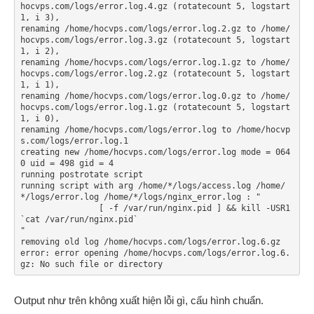
hocvps.com/logs/error.log.4.gz (rotatecount 5, logstart 
1, i 3),

renaming /home/hocvps.com/logs/error.log.2.gz to /home/
hocvps.com/logs/error.log.3.gz (rotatecount 5, logstart 
1, i 2),

renaming /home/hocvps.com/logs/error.log.1.gz to /home/
hocvps.com/logs/error.log.2.gz (rotatecount 5, logstart 
1, i 1),

renaming /home/hocvps.com/logs/error.log.0.gz to /home/
hocvps.com/logs/error.log.1.gz (rotatecount 5, logstart 
1, i 0),

renaming /home/hocvps.com/logs/error.log to /home/hocvp
s.com/logs/error.log.1

creating new /home/hocvps.com/logs/error.log mode = 064
0 uid = 498 gid = 4

running postrotate script

running script with arg /home/*/logs/access.log /home/
*/logs/error.log /home/*/logs/nginx_error.log : "

                [ -f /var/run/nginx.pid ] && kill -USR1 
`cat /var/run/nginx.pid`

"

removing old log /home/hocvps.com/logs/error.log.6.gz

error: error opening /home/hocvps.com/logs/error.log.6.
Output như trên không xuất hiện lỗi gì, cấu hình chuẩn.