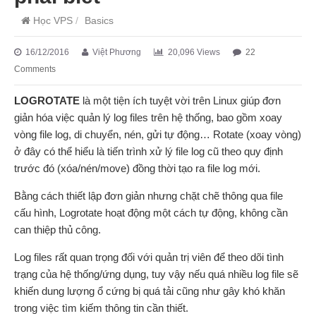
Học VPS
/
Basics
16/12/2016
Việt Phương
20,096 Views
22
Comments
LOGROTATE
là một tiện ích tuyệt vời trên Linux giúp đơn
giản hóa việc quản lý log files trên hệ thống, bao gồm xoay
vòng file log, di chuyển, nén, gửi tự động… Rotate (xoay vòng)
ở đây có thể hiểu là tiến trình xử lý file log cũ theo quy định
trước đó (xóa/nén/move) đồng thời tạo ra file log mới.
Bằng cách thiết lập đơn giản nhưng chặt chẽ thông qua file
cấu hình, Logrotate hoạt động một cách tự động, không cần
can thiệp thủ công.
Log files rất quan trọng đối với quản trị viên để theo dõi tình
trạng của hệ thống/ứng dụng, tuy vậy nếu quá nhiều log file sẽ
khiến dung lượng ổ cứng bị quá tải cũng như gây khó khăn
trong việc tìm kiếm thông tin cần thiết.