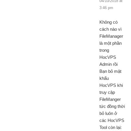
04/10/2018 at
3:46 pm
Không có
cách nào vì
FileManager
là một phần
trong
HocVPS
Admin rồi
Bạn bỏ mật
khẩu
HocVPS khi
truy cập
FileManger
tức đồng thời
bỏ luôn ở
các HocVPS
Tool còn lại: