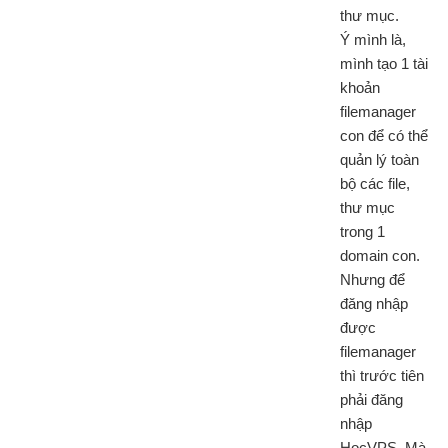
thư mục.
Ý mình là,
mình tạo 1 tài
khoản
filemanager
con để có thể
quản lý toàn
bộ các file,
thư mục
trong 1
domain con.
Nhưng để
đăng nhập
được
filemanager
thì trước tiên
phải đăng
nhập
HocVPS. Mà