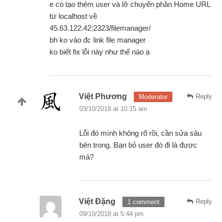
e có tạo thêm user và lỡ chuyển phần Home URL
từ localhost về
45.63.122.42:2323/filemanager/
bh ko vào đc link file manager
ko biết fix lỗi này như thế nào ạ
Việt Phương
Reply
Moderator
03/10/2018 at 10:15 am
Lỗi đó mình không rõ rồi, cần sửa sâu
bên trong. Bạn bỏ user đó đi là được
mà?
Việt Đặng
Reply
1 comment
09/10/2018 at 5:44 pm