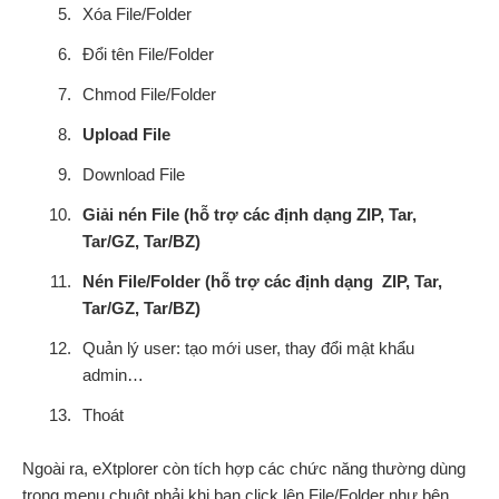
Xóa File/Folder
Đổi tên File/Folder
Chmod File/Folder
Upload File
Download File
Giải nén File (hỗ trợ các định dạng ZIP, Tar,
Tar/GZ, Tar/BZ)
Nén File/Folder (hỗ trợ các định dạng ZIP, Tar,
Tar/GZ, Tar/BZ)
Quản lý user: tạo mới user, thay đổi mật khẩu
admin…
Thoát
Ngoài ra, eXtplorer còn tích hợp các chức năng thường dùng
trong menu chuột phải khi bạn click lên File/Folder như bên