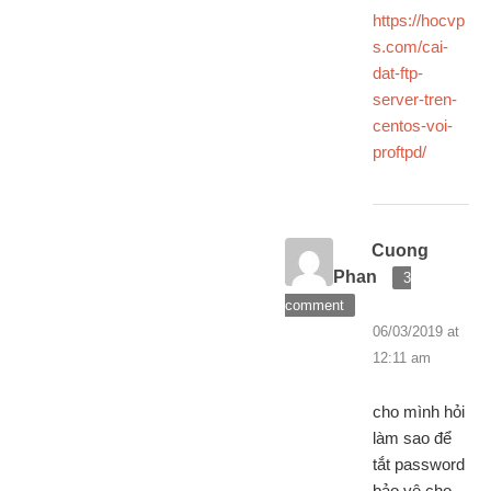
https://hocvp
s.com/cai-
dat-ftp-
server-tren-
centos-voi-
proftpd/
Cuong
Phan
3
comment
06/03/2019 at
12:11 am
cho mình hỏi
làm sao để
tắt password
bảo vệ cho