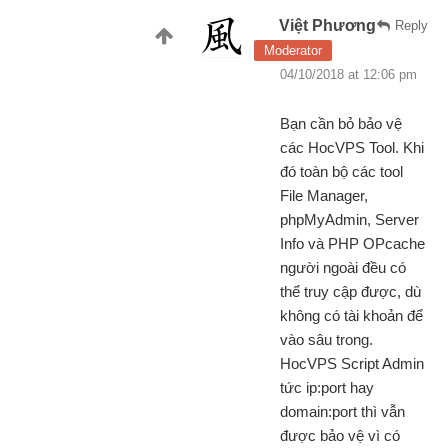
Việt Phương
Reply
Moderator
04/10/2018 at 12:06 pm
Bạn cần bỏ bảo vệ
các HocVPS Tool. Khi
đó toàn bộ các tool
File Manager,
phpMyAdmin, Server
Info và PHP OPcache
người ngoài đều có
thể truy cập được, dù
không có tài khoản để
vào sâu trong.
HocVPS Script Admin
tức ip:port hay
domain:port thì vẫn
được bảo vệ vì có