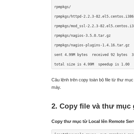
rpmpkgs/

rpmpkgs/httpd-2.2.3-82.el5.centos.i386.
rpmpkgs/mod_ssl-2.2.3-82.el5.centos.i38
rpmpkgs/nagios-3.5.0.tar.gz

rpmpkgs/nagios-plugins-1.4.16.tar.gz

sent 4.99M bytes  received 92 bytes  3
total size is 4.99M  speedup is 1.00
Câu lệnh trên copy toàn bộ file từ thư mụ
máy.
2. Copy file và thư mục 
Copy thư mục từ Local lên Remote Ser