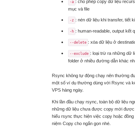
: cho phép copy dữ liệu recur
-a
mục và file
: nén dữ liệu khi transfer, tiế
-z
: human-readable, output kết 
-h
: xóa dữ liệu ở destinat
--delete
: loại trừ ra những dữ 
--exclude
folder ở nhiều đường dẫn khác nh
Rsync không tự động chạy nên thường đ
một số ví dụ thường dùng với Rsync và kết
VPS hàng ngày.
Khi lần đầu chạy rsync, toàn bộ dữ liệu ng
những dữ liệu chưa được copy mới được tra
hiểu rsync thực hiện việc copy hoặc đồng 
niệm Copy cho ngắn gọn nhé.