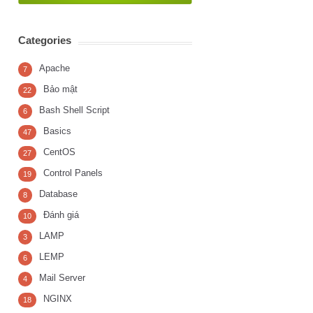
Categories
Apache
7
Bảo mật
22
Bash Shell Script
6
Basics
47
CentOS
27
Control Panels
19
Database
8
Đánh giá
10
LAMP
3
LEMP
6
Mail Server
4
NGINX
18