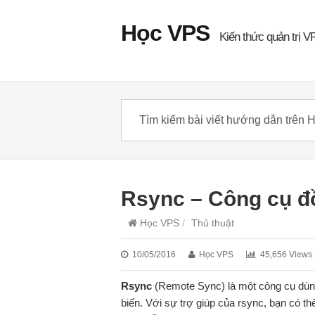
Học VPS
Kiến thức quản trị V
Rsync – Công cụ đồ
Học VPS
/
Thủ thuật
10/05/2016
Học VPS
45,656 Views
Rsync
(Remote Sync) là một công cụ dùng
biến. Với sự trợ giúp của rsync, bạn có th