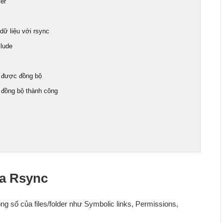
ver
r dữ liệu với rsync
clude
le được đồng bộ
 đồng bộ thành công
ủa Rsync
g số của files/folder như Symbolic links, Permissions,