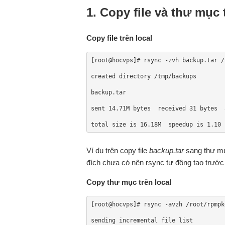
1. Copy file và thư mục 
Copy file trên local
[root@hocvps]# rsync -zvh backup.tar /
created directory /tmp/backups

backup.tar

sent 14.71M bytes  received 31 bytes  
total size is 16.18M  speedup is 1.10
Ví dụ trên copy file
backup.tar
sang thư 
đích chưa có nên rsync tự động tạo trước 
Copy thư mục trên local
[root@hocvps]# rsync -avzh /root/rpmpk
sending incremental file list
