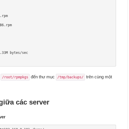
rpm

6.rpm

.33M bytes/sec

c
đến thư mục
trên cùng một
/root/rpmpkgs
/tmp/backups/
giữa các server
ver