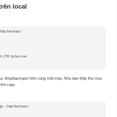
trên local
tmp/backups/

3.27M bytes/sec

mục
/tmp/backups/
trên cùng một máy. Như bạn thấy thư mục
khi copy.
gs /tmp/backups/
