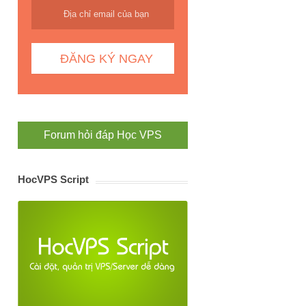
Forum hỏi đáp Học VPS
HocVPS Script