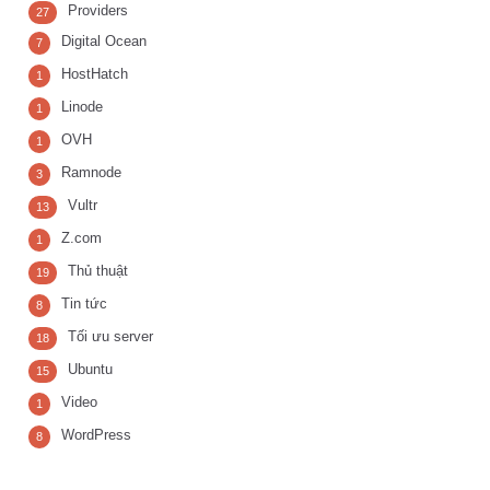
Providers
27
Digital Ocean
7
HostHatch
1
Linode
1
OVH
1
Ramnode
3
Vultr
13
Z.com
1
Thủ thuật
19
Tin tức
8
Tối ưu server
18
Ubuntu
15
Video
1
WordPress
8