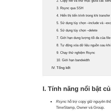
2. Copy file và thư mục giữa các ser
3. Rsync qua SSH
4. Hiển thị tiến trình trong khi transfe
5. Sử dụng tùy chọn –include và –ex
6. Sử dụng tùy chọn –delete
7. Giới hạn dung lượng tối đa của fi
8. Tự động xóa dữ liệu nguồn sau khi
9. Chạy thử nghiệm Rsync
10. Giới hạn bandwidth
IV. Tổng kết
I. Tính năng nổi bật c
Rsync
hỗ trợ copy giữ nguyên thôn
TimeStamp, Owner và Group.