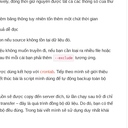
sively, đồng thời giữ nguyên được tất cả các thông số của thư
t kiệm băng thông tuy nhiên tốn thêm một chút thời gian
quả dễ đọc
ion nếu source không tồn tại dữ liệu đó.
liệu không muốn truyền đi, nếu bạn cần loại ra nhiều file hoặc
au thì mỗi cái bạn phải thêm
tương ứng.
--exclude
ược dùng kết hợp với
crontab
. Tiếp theo mình sẽ giới thiệu
 thúc bài là script mình dùng để tự động backup toàn bộ
uồn sẽ được copy đến server đích, từ lần chạy sau trở đi chỉ
nsfer – đây là quá trình đồng bộ dữ liệu. Do đó, bạn có thể
bộ đều đúng. Trong bài viết mình sẽ sử dụng duy nhất khái