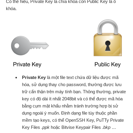
Có thể hiểu, Private Key là chìa khóa còn Public Key là ổ
khóa.
Private Key
là một file text chứa dữ liệu được mã
hóa, sử dụng thay cho password, thường được lưu
trữ cẩn thận trên máy tính bạn. Thông thường, private
key có độ dài ít nhất 2048bit và có thể được mã hóa
bằng cụm mật khẩu nhằm tránh trường hợp bị sử
dụng ngoài ý muốn. Định dạng file tùy thuộc phần
mềm tạo keys, có thể OpenSSH Key, PuTTy Private
Key Files .
ppk
hoặc Bitvise Keypair Files .
bkp
…