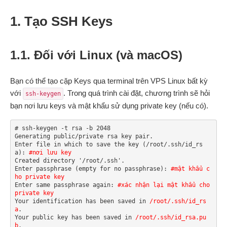
1. Tạo SSH Keys
1.1. Đối với Linux (và macOS)
Bạn có thể tạo cặp Keys qua terminal trên VPS Linux bất kỳ
với
. Trong quá trình cài đặt, chương trình sẽ hỏi
ssh-keygen
bạn nơi lưu keys và mật khẩu sử dụng private key (nếu có).
# ssh-keygen -t rsa -b 2048

Generating public/private rsa key pair.

Enter file in which to save the key (/root/.ssh/id_rs
a): 
#nơi lưu key
Created directory '/root/.ssh'.

Enter passphrase (empty for no passphrase): 
#mật khẩu c
ho private key
Enter same passphrase again: 
#xác nhận lại mật khẩu cho 
private key
Your identification has been saved in 
/root/.ssh/id_rs
a
.

Your public key has been saved in 
/root/.ssh/id_rsa.pu
b
.
