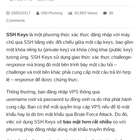
09/05/2017
Việt Phương
40,965 Views
38
Comments
SSH Keys
là một phương thức xác thực đăng nhập với máy
chủ qua SSH bằng việc đối chiếu giữa một cặp keys, bao gồm
một khóa riêng tư (private key) và khóa công khai (public key)
tương ứng. SSH Keys sử dụng giao thức xác thực
challenge-
response
mà trong đó một bên trình bày một câu hỏi –
challenge
và một bên khác phải cung cấp một câu trả lời hợp
lệ –
response
để được chứng thực.
Thông thường, bạn đăng nhập VPS thông qua
username
root
và password tự động sinh ra do nhà phát hành
cung cấp. Bạn có thể mất quyền truy cập VPS nếu để lộ mật
khẩu hay bị dò tìm mật khẩu qua Brute Force Attack. Do đó,
việc sử dụng SSH Keys sẽ
bảo mật hơn rất nhiều
so với
phương pháp đăng nhập dùng mật khẩu truyền thống.