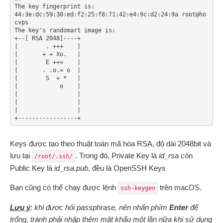
The key fingerprint is:

44:3e:dc:59:30:ed:f2:25:f8:71:42:e4:9c:d2:24:9a root@ho
cvps

The key's randomart image is:

+--[ RSA 2048]----+

|        . +++    |

|       + + Xo.   |

|        E ++=    |

|       . .o.= o  |

|        S  + *   |

|            o    |

|                 |

|                 |

|                 |

Keys được tạo theo thuật toán mã hóa RSA, độ dài 2048bit và
lưu tại
. Trong đó, Private Key là
id_rsa
còn
/root/.ssh/
Public Key là
id_rsa.pub
, đều là OpenSSH Keys
Bạn cũng có thể chạy được lệnh
trên macOS.
ssh-keygen
Lưu ý
: khi được hỏi passphrase, nên nhấn phím
Enter
để
trống, tránh phải nhập thêm mật khẩu một lần nữa khi sử dụng