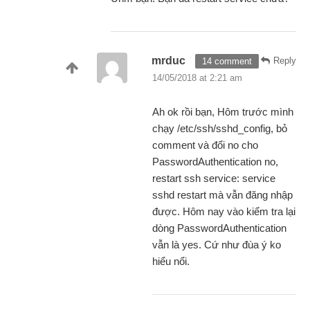
mrduc
Reply
14 comment
14/05/2018 at 2:21 am
Ah ok rồi bạn, Hôm trước mình
chạy /etc/ssh/sshd_config, bỏ
comment và đổi no cho
PasswordAuthentication no,
restart ssh service: service
sshd restart mà vẫn đăng nhập
được. Hôm nay vào kiểm tra lại
dòng PasswordAuthentication
vẫn là yes. Cứ như đùa ý ko
hiểu nổi.