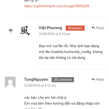
làm gì ạ?
https://uphinhnhanh.com/image/3W0lQW
Việt Phương
Reply
Moderator
11/09/2018 at 4:43 pm
Bạn mở sai file rồi. Như ảnh bạn đang
mở file /root/etc/ssh/sshd_config, không
tồn tại nên không có nội dung
TungNguyen
Reply
26 comment
01/09/2018 at 8:13 am
các bác cho em hỏi chút ạ
Em vừa làm theo hướng dẫn và đăng nhập ssh