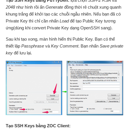
Tạo SSH Keys bằng PuTTyGen:
lựa chọn
SSH-2 RSA
và
2048
như hình rồi ấn
Generate
đồng thời rê chuột xung quanh
khung trắng để khởi tạo các chuỗi ngẫu nhiên. Nếu bạn đã có
Private Key thì chỉ cần nhấn
Load
để tạo Public Key tương
ứng(dùng khi convert Private Key dạng OpenSSH sang).
Sau khi tạo xong, màn hình hiển thị Public Key. Bạn có thể
thiết lập
Passphrase
và
Key Comment
. Bạn nhấn
Save private
key
để lưu lại.
Tạo SSH Keys bằng ZOC Client: