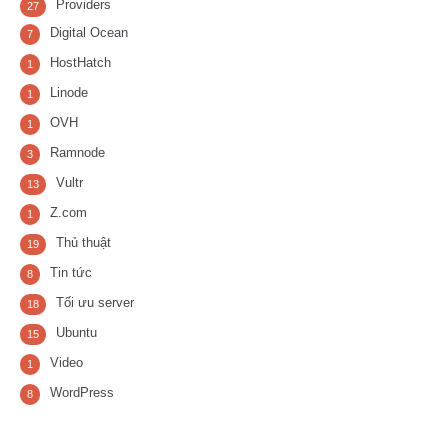
Providers
27
Digital Ocean
7
HostHatch
1
Linode
1
OVH
1
Ramnode
3
Vultr
13
Z.com
1
Thủ thuật
19
Tin tức
8
Tối ưu server
18
Ubuntu
15
Video
1
WordPress
8