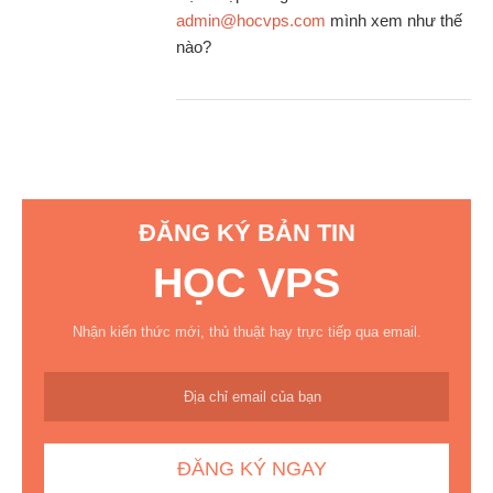
admin@hocvps.com
mình xem như thế
nào?
ĐĂNG KÝ BẢN TIN
HỌC VPS
Nhận kiến thức mới, thủ thuật hay trực tiếp qua email.