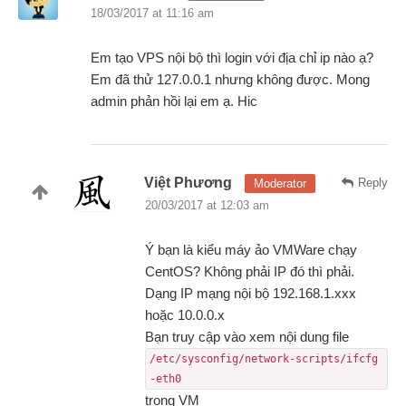
18/03/2017 at 11:16 am
Em tạo VPS nội bộ thì login với địa chỉ ip nào ạ?
Em đã thử 127.0.0.1 nhưng không được. Mong
admin phản hồi lại em ạ. Hic
Việt Phương
Reply
Moderator
20/03/2017 at 12:03 am
Ý bạn là kiểu máy ảo VMWare chạy
CentOS? Không phải IP đó thì phải.
Dạng IP mạng nội bộ 192.168.1.xxx
hoặc 10.0.0.x
Bạn truy cập vào xem nội dung file
/etc/sysconfig/network-scripts/ifcfg
-eth0
trong VM