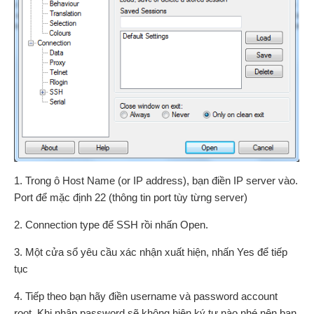
1. Trong ô Host Name (or IP address), bạn điền IP server vào.
Port để mặc định 22 (thông tin port tùy từng server)
2. Connection type để SSH rồi nhấn Open.
3. Một cửa sổ yêu cầu xác nhận xuất hiện, nhấn Yes để tiếp
tục
4. Tiếp theo bạn hãy điền username và password account
root. Khi nhập password sẽ không hiện ký tự nào nhé nên bạn