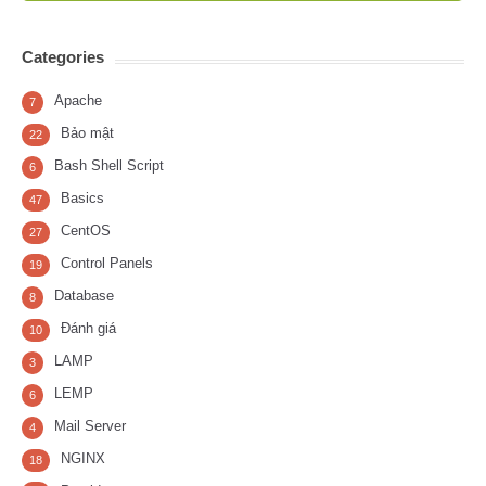
Categories
Apache
7
Bảo mật
22
Bash Shell Script
6
Basics
47
CentOS
27
Control Panels
19
Database
8
Đánh giá
10
LAMP
3
LEMP
6
Mail Server
4
NGINX
18