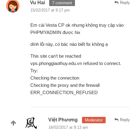
Vu Hai
Reply
7 comment
15/02/2017 at 9:17 pm
Em cài Vesta CP ok nhưng không truy cập vào
PHPMYADMIN được hix
dính lỗi này, có bác nào biết fix không ạ
This site can’t be reached
vps.phonggiaothuy.edu.vn refused to connect.
Try:
Checking the connection
Checking the proxy and the firewall
ERR_CONNECTION_REFUSED
Việt Phương
Reply
Moderator
16/02/2017 at 9:13 am