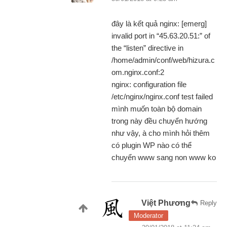
đây là kết quả nginx: [emerg]
invalid port in “45.63.20.51:” of
the “listen” directive in
/home/admin/conf/web/hizura.c
om.nginx.conf:2
nginx: configuration file
/etc/nginx/nginx.conf test failed
mình muốn toàn bộ domain
trong này đều chuyển hướng
như vậy, à cho mình hỏi thêm
có plugin WP nào có thể
chuyển www sang non www ko
Việt Phương
Reply
Moderator