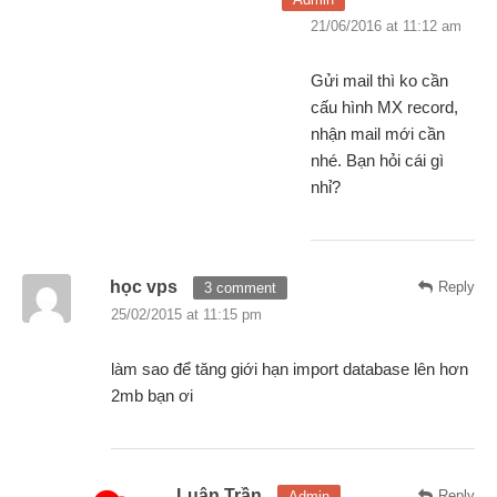
21/06/2016 at 11:12 am
Gửi mail thì ko cần
cấu hình MX record,
nhận mail mới cần
nhé. Bạn hỏi cái gì
nhỉ?
học vps
Reply
3 comment
25/02/2015 at 11:15 pm
làm sao để tăng giới hạn import database lên hơn
2mb bạn ơi
Luân Trần
Reply
Admin