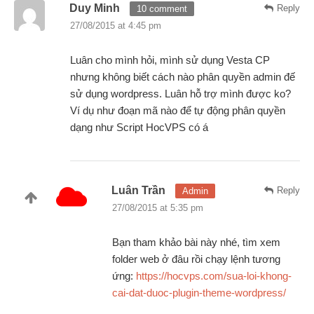
Duy Minh
Reply
10 comment
27/08/2015 at 4:45 pm
Luân cho mình hỏi, mình sử dụng Vesta CP
nhưng không biết cách nào phân quyền admin đế
sử dụng wordpress. Luân hỗ trợ mình được ko?
Ví dụ như đoạn mã nào để tự động phân quyền
dạng như Script HocVPS có á
Luân Trần
Reply
Admin
27/08/2015 at 5:35 pm
Bạn tham khảo bài này nhé, tìm xem
folder web ở đâu rồi chạy lệnh tương
ứng:
https://hocvps.com/sua-loi-khong-
cai-dat-duoc-plugin-theme-wordpress/