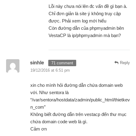
Lỗi này chưa nói lên đc vấn đề gì bạn à.
Chỉ đơn giản là site ý không truy cập
được. Phải xem log mới hiểu
Còn đường dẫn của phpmyadmin bên
VestaCP là ip/phpmyadmin mà bạn?
sinhle
Reply
71 comment
19/12/2016 at 6:51 pm
xin cho mình hỏi đường dẫn chứa domain web
với. Như sentora là
“/var/sentora/hostdata/zadmin/public_html/thietkev
n_com”
Không biết đường dẫn trên vestacp đến thư mục
chứa domain code web là gì.
Cảm ơn