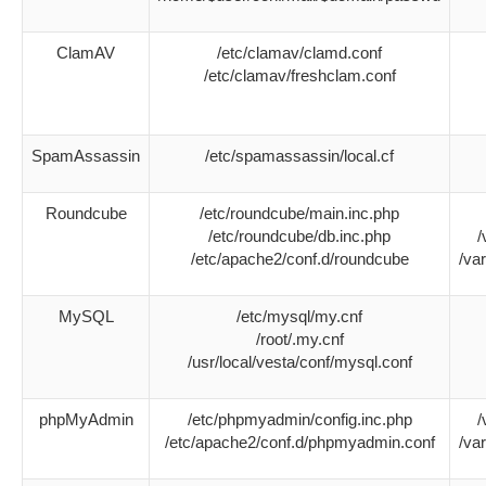
ClamAV
/etc/clamav/clamd.conf
/etc/clamav/freshclam.conf
SpamAssassin
/etc/spamassassin/local.cf
Roundcube
/etc/roundcube/main.inc.php
/etc/roundcube/db.inc.php
/
/etc/apache2/conf.d/roundcube
/va
MySQL
/etc/mysql/my.cnf
/root/.my.cnf
/usr/local/vesta/conf/mysql.conf
phpMyAdmin
/etc/phpmyadmin/config.inc.php
/
/etc/apache2/conf.d/phpmyadmin.conf
/va