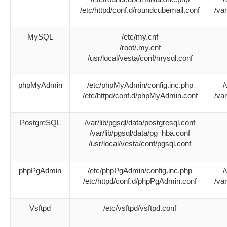
/etc/httpd/conf.d/roundcubemail.conf
/va
MySQL
/etc/my.cnf
/root/.my.cnf
/usr/local/vesta/conf/mysql.conf
phpMyAdmin
/etc/phpMyAdmin/config.inc.php
/
/etc/httpd/conf.d/phpMyAdmin.conf
/va
PostgreSQL
/var/lib/pgsql/data/postgresql.conf
/var/lib/pgsql/data/pg_hba.conf
/usr/local/vesta/conf/pgsql.conf
phpPgAdmin
/etc/phpPgAdmin/config.inc.php
/
/etc/httpd/conf.d/phpPgAdmin.conf
/va
Vsftpd
/etc/vsftpd/vsftpd.conf