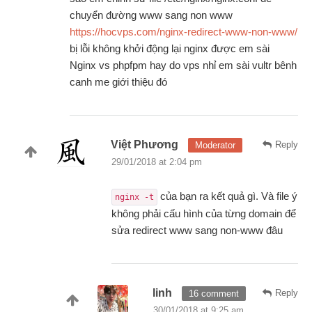
chuyển đường www sang non www
https://hocvps.com/nginx-redirect-www-non-www/
bị lỗi không khởi động lại nginx được em sài
Nginx vs phpfpm hay do vps nhỉ em sài vultr bênh
canh me giới thiệu đó
Việt Phương
Reply
Moderator
29/01/2018 at 2:04 pm
của bạn ra kết quả gì. Và file ý
nginx -t
không phải cấu hình của từng domain để
sửa redirect www sang non-www đâu
linh
Reply
16 comment
30/01/2018 at 9:25 am