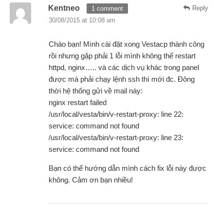
Kentneo
Reply
1 comment
30/08/2015 at 10:08 am
Chào bạn! Mình cài đặt xong Vestacp thành công
rồi nhưng gặp phải 1 lỗi mình không thể restart
httpd, nginx….. và các dịch vụ khác trong panel
được mà phải chạy lệnh ssh thì mới đc. Đông
thời hệ thống gửi về mail này:
nginx restart failed
/usr/local/vesta/bin/v-restart-proxy: line 22:
service: command not found
/usr/local/vesta/bin/v-restart-proxy: line 23:
service: command not found
Bạn có thể hướng dẫn mình cách fix lỗi này được
không. Cảm ơn bạn nhiều!