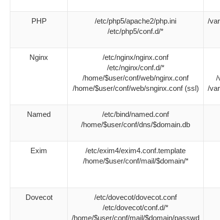
PHP
/etc/php5/apache2/php.ini
/va
/etc/php5/conf.d/*
Nginx
/etc/nginx/nginx.conf
/etc/nginx/conf.d/*
/home/$user/conf/web/nginx.conf
/
/home/$user/conf/web/snginx.conf (ssl)
/va
Named
/etc/bind/named.conf
/home/$user/conf/dns/$domain.db
Exim
/etc/exim4/exim4.conf.template
/home/$user/conf/mail/$domain/*
Dovecot
/etc/dovecot/dovecot.conf
/etc/dovecot/conf.d/*
/home/$user/conf/mail/$domain/passwd