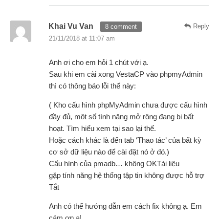
Khai Vu Van
Reply
8 comment
21/11/2018 at 11:07 am
Anh ơi cho em hỏi 1 chút với ạ.
Sau khi em cài xong VestaCP vào phpmyAdmin
thì có thông báo lỗi thế này:
( Kho cấu hình phpMyAdmin chưa được cấu hình
đầy đủ, một số tính năng mở rộng đang bị bất
hoạt. Tìm hiểu xem tại sao lại thế.
Hoặc cách khác là đến tab ‘Thao tác’ của bất kỳ
cơ sở dữ liệu nào để cài đặt nó ở đó.)
Cấu hình của pmadb… không OKTài liệu
gặp tính năng hệ thống tập tin không được hỗ trợ
Tắt
Anh có thể hướng dẫn em cách fix không ạ. Em
cám ơn a!