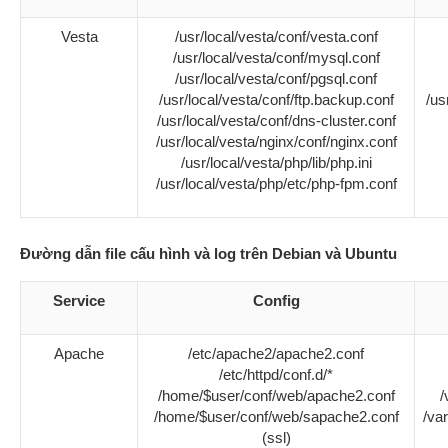
Vesta
/usr/local/vesta/conf/vesta.conf
/usr/local/vesta/conf/mysql.conf
/usr/local/vesta/conf/pgsql.conf
/usr/local/vesta/conf/ftp.backup.conf
/us
/usr/local/vesta/conf/dns-cluster.conf
/usr/local/vesta/nginx/conf/nginx.conf
/usr/local/vesta/php/lib/php.ini
/usr/local/vesta/php/etc/php-fpm.conf
Đường dẫn file cấu hình và log trên Debian và Ubuntu
Service
Config
Apache
/etc/apache2/apache2.conf
/etc/httpd/conf.d/*
/home/$user/conf/web/apache2.conf
/
/home/$user/conf/web/sapache2.conf
/va
(ssl)