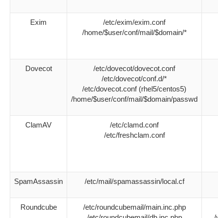
Exim
/etc/exim/exim.conf
/home/$user/conf/mail/$domain/*
Dovecot
/etc/dovecot/dovecot.conf
/etc/dovecot/conf.d/*
/etc/dovecot.conf (rhel5/centos5)
/home/$user/conf/mail/$domain/passwd
ClamAV
/etc/clamd.conf
/etc/freshclam.conf
SpamAssassin
/etc/mail/spamassassin/local.cf
Roundcube
/etc/roundcubemail/main.inc.php
/etc/roundcubemail/db.inc.php
/