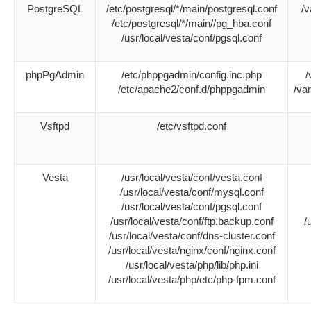
PostgreSQL
/etc/postgresql/*/main/postgresql.conf
/v
/etc/postgresql/*/main//pg_hba.conf
/usr/local/vesta/conf/pgsql.conf
phpPgAdmin
/etc/phppgadmin/config.inc.php
/
/etc/apache2/conf.d/phppgadmin
/va
Vsftpd
/etc/vsftpd.conf
Vesta
/usr/local/vesta/conf/vesta.conf
/usr/local/vesta/conf/mysql.conf
/usr/local/vesta/conf/pgsql.conf
/usr/local/vesta/conf/ftp.backup.conf
/
/usr/local/vesta/conf/dns-cluster.conf
/usr/local/vesta/nginx/conf/nginx.conf
/usr/local/vesta/php/lib/php.ini
/usr/local/vesta/php/etc/php-fpm.conf