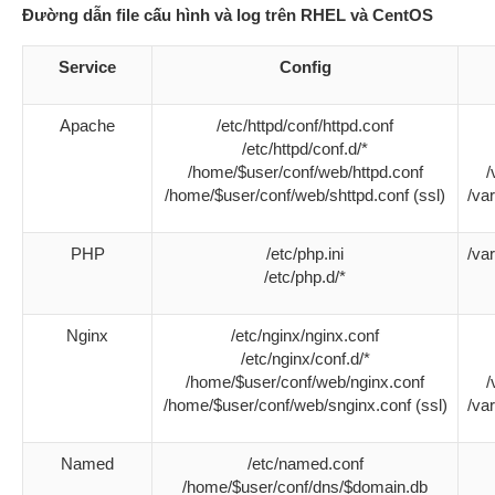
Đường dẫn file cấu hình và log trên RHEL và CentOS
Service
Config
Apache
/etc/httpd/conf/httpd.conf
/etc/httpd/conf.d/*
/home/$user/conf/web/httpd.conf
/
/home/$user/conf/web/shttpd.conf (ssl)
/va
PHP
/etc/php.ini
/va
/etc/php.d/*
Nginx
/etc/nginx/nginx.conf
/etc/nginx/conf.d/*
/home/$user/conf/web/nginx.conf
/
/home/$user/conf/web/snginx.conf (ssl)
/va
Named
/etc/named.conf
/home/$user/conf/dns/$domain.db