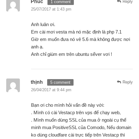
Phuc
Reply
1 comment
25/07/2017 at 1:43 pm
Anh luân ơi.
Em cài mơi vesta mà nó mặc định là php 7.1
Giờ em muốn đưa nó vê 5.6 mà không được nơi
anh ạ.
Anh chỉ giùm em trên ubuntu sểver vơi !
thịnh
Reply
5 comment
26/04/2017 at 9:44 pm
Bạn ơi cho mình hỏi vấn đề này với:
. Mình có cài Vestacp trên vps để chạy web,
. Mình muốn dùng SSL của mua ở ngoài cụ thể
minh mua PositiveSSL của Comodo, Nếu domain
ko dùng cloudfare cài trực tiếp trên Vestacp thì