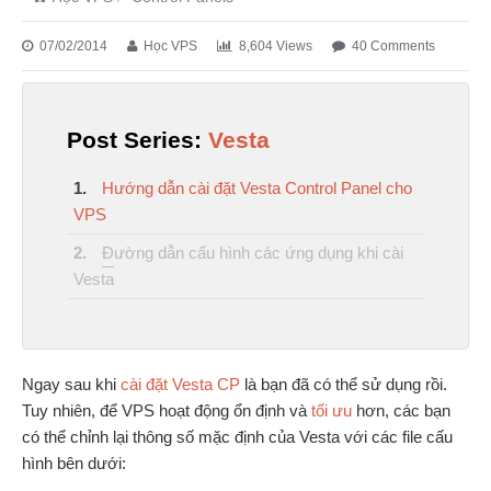
07/02/2014
Học VPS
8,604 Views
40 Comments
Post Series:
Vesta
1.
Hướng dẫn cài đặt Vesta Control Panel cho
VPS
2.
Đường dẫn cấu hình các ứng dụng khi cài
Vesta
Ngay sau khi
cài đặt Vesta CP
là bạn đã có thể sử dụng rồi.
Tuy nhiên, để VPS hoạt động ổn định và
tối ưu
hơn, các bạn
có thể chỉnh lại thông số mặc định của Vesta với các file cấu
hình bên dưới: