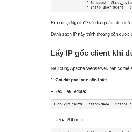
                '"$request" $body_bytes_sent "$http_referer" '

                '"$http_user_a
Reload lại Nginx để sử dụng cấu hình mới 
Danh sách IP này thỉnh thoảng cần được u
Lấy IP gốc client khi
Nếu dùng Apache Webserver, bạn có thể
1. Cài đặt package cần thiết
– Red Hat/Fedora:
sudo yum install httpd-devel libtool g
– Debian/Ubuntu: