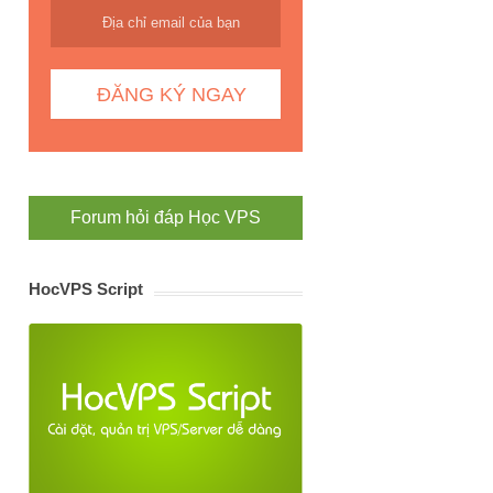
Forum hỏi đáp Học VPS
HocVPS Script