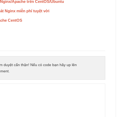
o Nginx/Apache trên CentOS/Ubuntu
át Nginx miễn phí tuyệt vời
ache CentOS
m duyệt cẩn thận! Nếu có code bạn hãy up lên
mment.