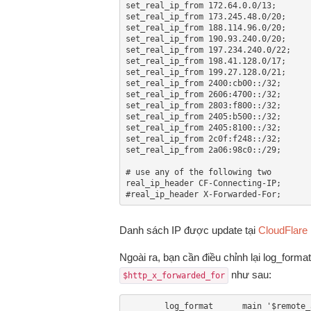
set_real_ip_from 172.64.0.0/13;

set_real_ip_from 173.245.48.0/20;

set_real_ip_from 188.114.96.0/20;

set_real_ip_from 190.93.240.0/20;

set_real_ip_from 197.234.240.0/22;

set_real_ip_from 198.41.128.0/17;

set_real_ip_from 199.27.128.0/21;

set_real_ip_from 2400:cb00::/32;

set_real_ip_from 2606:4700::/32;

set_real_ip_from 2803:f800::/32;

set_real_ip_from 2405:b500::/32;

set_real_ip_from 2405:8100::/32;

set_real_ip_from 2c0f:f248::/32;

set_real_ip_from 2a06:98c0::/29;

# use any of the following two

real_ip_header CF-Connecting-IP;

#real_ip_header X-Forwarded-For;
Danh sách IP được update tại
CloudFlare
Ngoài ra, bạn cần điều chỉnh lại log_form
như sau:
$http_x_forwarded_for
        log_format      main '$remote_addr - $remote_user [$time_local]  $status '
