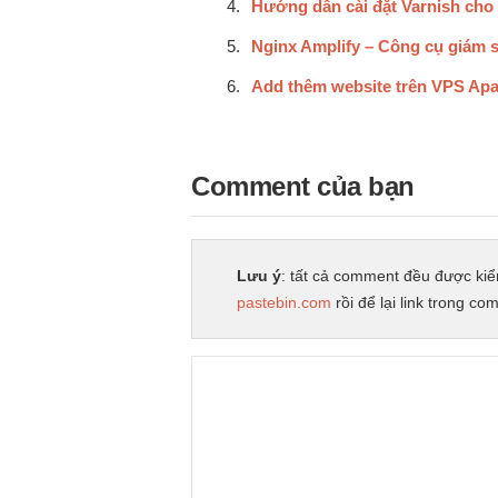
Hướng dẫn cài đặt Varnish ch
Nginx Amplify – Công cụ giám s
Add thêm website trên VPS Ap
Comment của bạn
Lưu ý
: tất cả comment đều được kiể
pastebin.com
rồi để lại link trong co