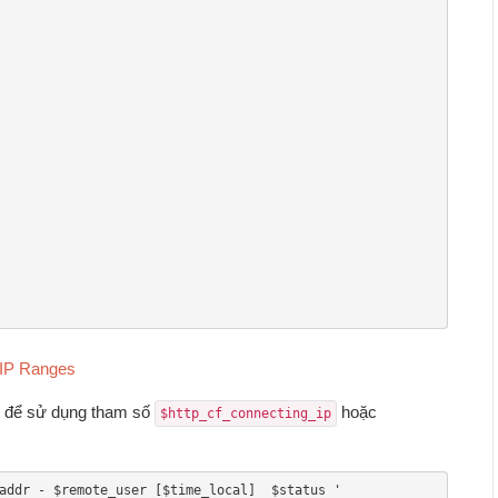
 IP Ranges
at để sử dụng tham số
hoặc
$http_cf_connecting_ip