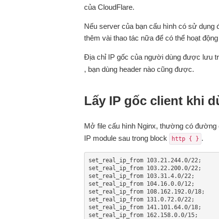
của CloudFlare.
Nếu server của bạn cấu hình có sử dụng đến
thêm vài thao tác nữa để có thể hoạt động
Địa chỉ IP gốc của người dùng được lưu 
, bạn dùng header nào cũng được.
Lấy IP gốc client khi 
Mở file cấu hình Nginx, thường có đường
IP module sau trong block
.
http { }
set_real_ip_from 103.21.244.0/22;

set_real_ip_from 103.22.200.0/22;

set_real_ip_from 103.31.4.0/22;

set_real_ip_from 104.16.0.0/12;

set_real_ip_from 108.162.192.0/18;

set_real_ip_from 131.0.72.0/22;

set_real_ip_from 141.101.64.0/18;

set_real_ip_from 162.158.0.0/15;
