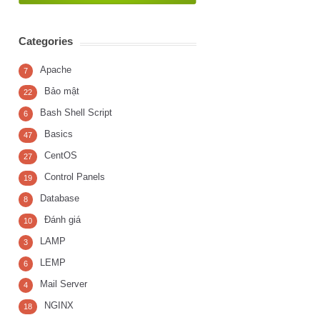
Categories
Apache
7
Bảo mật
22
Bash Shell Script
6
Basics
47
CentOS
27
Control Panels
19
Database
8
Đánh giá
10
LAMP
3
LEMP
6
Mail Server
4
NGINX
18