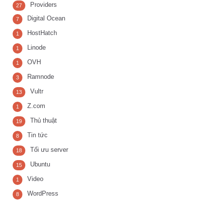
Providers
27
Digital Ocean
7
HostHatch
1
Linode
1
OVH
1
Ramnode
3
Vultr
13
Z.com
1
Thủ thuật
19
Tin tức
8
Tối ưu server
18
Ubuntu
15
Video
1
WordPress
8