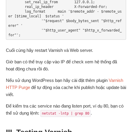
        set_real_ip_from        127.0.0.1;

        real_ip_header          X-Forwarded-For;

        log_format      main '$remote_addr - $remote_us
er [$time_local]  $status '

                '"$request" $body_bytes_sent "$http_ref
erer" '

                '"$http_user_agent" "$http_x_forwarded_
Cuối cùng hãy restart Varnish và Web server.
Giờ bạn có thể truy cập vào IP để check xem hệ thống đã
hoạt động chưa rồi đó.
Nếu sử dụng WordPress bạn hãy cài đặt thêm plugin
Varnish
HTTP Purge
để tự động xóa cache khi publish hoặc update bài
viết.
Để kiểm tra các service nào đang listen port, ví dụ 80, bạn có
thể sử dụng lệnh:
.
netstat -lntp | grep 80