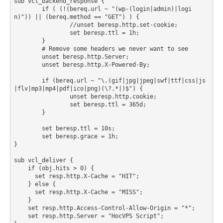
sub vcl_backend_response {

        if ( (!(bereq.url ~ "(wp-(login|admin)|logi
n)")) || (bereq.method == "GET") ) {

                //unset beresp.http.set-cookie;

                set beresp.ttl = 1h;

        }

        # Remove some headers we never want to see

        unset beresp.http.Server;

        unset beresp.http.X-Powered-By;

        if (bereq.url ~ "\.(gif|jpg|jpeg|swf|ttf|css|js
|flv|mp3|mp4|pdf|ico|png)(\?.*|)$") {

                unset beresp.http.cookie;

                set beresp.ttl = 365d;

        }

        set beresp.ttl = 10s;

        set beresp.grace = 1h;

}

sub vcl_deliver {

    if (obj.hits > 0) {

      set resp.http.X-Cache = "HIT";

    } else {

      set resp.http.X-Cache = "MISS";

    }

    set resp.http.Access-Control-Allow-Origin = "*";

    set resp.http.Server = "HocVPS Script";
