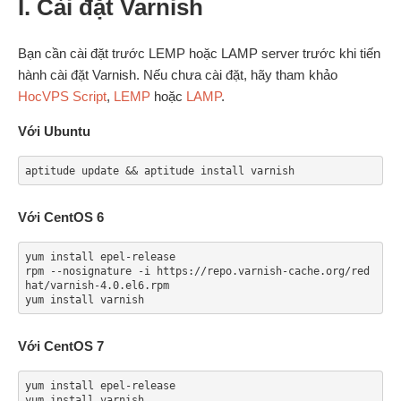
I. Cài đặt Varnish
Bạn cần cài đặt trước LEMP hoặc LAMP server trước khi tiến
hành cài đặt Varnish. Nếu chưa cài đặt, hãy tham khảo
HocVPS Script
,
LEMP
hoặc
LAMP
.
Với Ubuntu
aptitude update && aptitude install varnish
Với CentOS 6
yum install epel-release

rpm --nosignature -i https://repo.varnish-cache.org/red
hat/varnish-4.0.el6.rpm

yum install varnish
Với CentOS 7
yum install epel-release

yum install varnish