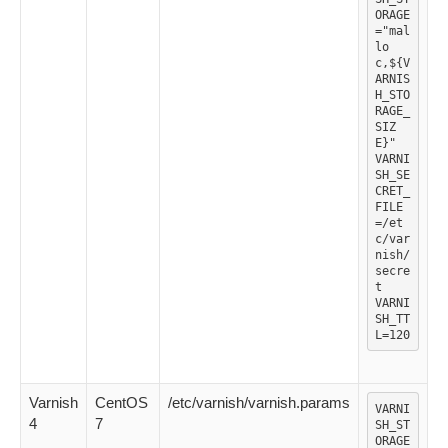
ORAGE
="mal
lo
c,${V
ARNIS
H_STO
RAGE_
SIZ
E}"

VARNI
SH_SE
CRET_
FILE
=/et
c/var
nish/
secre
t

VARNI
SH_TT
L=120
Varnish
CentOS
/etc/varnish/varnish.params
VARNI
4
7
SH_ST
ORAGE