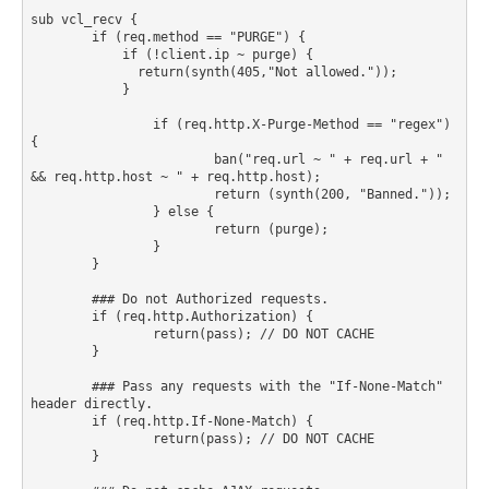
sub vcl_recv {

        if (req.method == "PURGE") {

            if (!client.ip ~ purge) {

              return(synth(405,"Not allowed."));

            }

                if (req.http.X-Purge-Method == "regex") 
{

                        ban("req.url ~ " + req.url + " 
&& req.http.host ~ " + req.http.host);

                        return (synth(200, "Banned."));

                } else {

                        return (purge);

                }

        }

        ### Do not Authorized requests.

        if (req.http.Authorization) {

                return(pass); // DO NOT CACHE

        }

        ### Pass any requests with the "If-None-Match" 
header directly.

        if (req.http.If-None-Match) {

                return(pass); // DO NOT CACHE

        }
