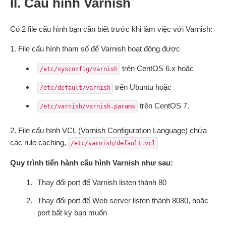
II. Cấu hình Varnish
Có 2 file cấu hình bạn cần biết trước khi làm việc với Varnish:
1. File cấu hình tham số để Varnish hoạt động được
trên CentOS 6.x hoặc
/etc/sysconfig/varnish
trên Ubuntu hoặc
/etc/default/varnish
trên CentOS 7.
/etc/varnish/varnish.params
2. File cấu hình VCL (Varnish Configuration Language) chứa
các rule caching,
/etc/varnish/default.vcl
Quy trình tiến hành cấu hình Varnish như sau:
Thay đổi port để Varnish listen thành 80
Thay đổi port để Web server listen thành 8080, hoặc
port bất kỳ bạn muốn