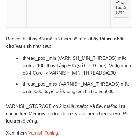
="mal
loc,5
12M"
Bạn có thể thay đổi một số tham số mình thấy
tối ưu nhất
cho Varnish
như sau:
thread_pool_min (VARNISH_MIN_THREADS) mặc
định là 100, thay bằng 800/(số CPU Core). Ví dụ mình
có 4 Core -> VARNISH_MIN_THREADS=200
thread_pool_max (VARNISH_MAX_THREADS) mặc
định 5000, tuyệt đối không cấu hình quá 5000
VARNISH_STORAGE có 2 loại là
malloc
và
file
.
malloc
lưu
cache trên Memory, có tốc độ xử lý cao hơn nhiều so với
file
lưu trên ổ cứng.
Xem thêm
Varnish Tuning
.