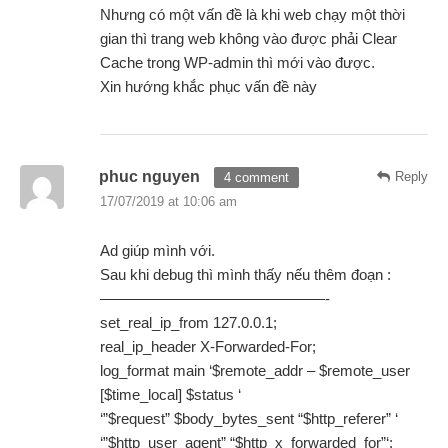
Nhưng có một vấn đề là khi web chạy một thời
gian thì trang web không vào được phải Clear
Cache trong WP-admin thì mới vào được.
Xin hướng khắc phục vấn đề này
phuc nguyen
Reply
4 comment
17/07/2019 at 10:06 am
Ad giúp mình với.
Sau khi debug thì mình thấy nếu thêm đoạn :
———————————————-
set_real_ip_from 127.0.0.1;
real_ip_header X-Forwarded-For;
log_format main ‘$remote_addr – $remote_user
[$time_local] $status ‘
‘”$request” $body_bytes_sent “$http_referer” ‘
‘”$http_user_agent” “$http_x_forwarded_for”‘;