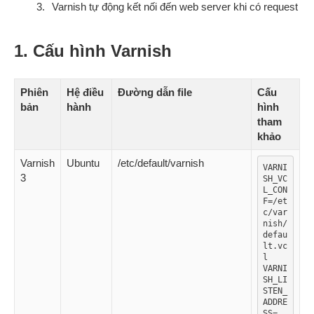
Varnish tự động kết nối đến web server khi có request
1. Cấu hình Varnish
Phiên
Hệ điều
Đường dẫn file
Cấu
bản
hành
hình
tham
khảo
Varnish
Ubuntu
/etc/default/varnish
VARNI
3
SH_VC
L_CON
F=/et
c/var
nish/
defau
lt.vc
l

VARNI
SH_LI
STEN_
ADDRE
SS=
