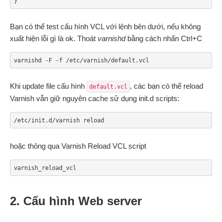
}
Bạn có thể test cấu hình VCL với lệnh bên dưới, nếu không
xuất hiện lỗi gì là ok. Thoát
varnishd
bằng cách nhấn Ctrl+C
varnishd -F -f /etc/varnish/default.vcl
Khi update file cấu hình
, các bạn có thể reload
default.vcl
Varnish vẫn giữ nguyên cache sử dụng init.d scripts:
/etc/init.d/varnish reload
hoặc thông qua Varnish Reload VCL script
varnish_reload_vcl
2. Cấu hình Web server