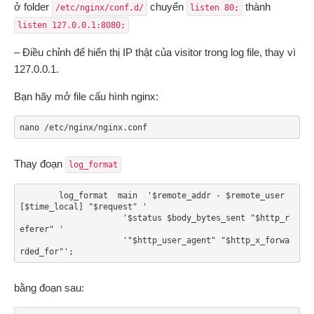
ở folder
chuyển
thành
/etc/nginx/conf.d/
listen 80;
listen 127.0.0.1:8080;
– Điều chỉnh để hiển thị IP thật của visitor trong log file, thay vì
127.0.0.1.
Bạn hãy mở file cấu hình nginx:
nano /etc/nginx/nginx.conf
Thay đoạn
log_format
        log_format  main  '$remote_addr - $remote_user 
[$time_local] "$request" '

                     '$status $body_bytes_sent "$http_r
eferer" '

                     '"$http_user_agent" "$http_x_forwa
bằng đoạn sau: