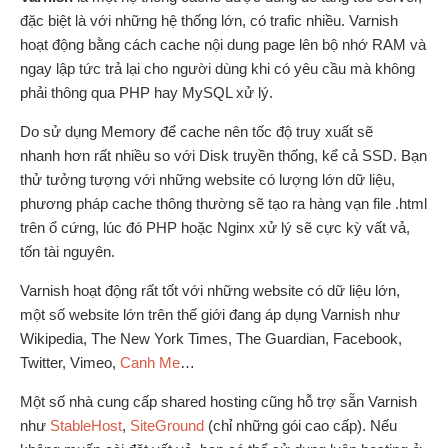
đặc biệt là với những hệ thống lớn, có trafic nhiều. Varnish
hoạt động bằng cách cache nội dung page lên bộ nhớ RAM và
ngay lập tức trả lại cho người dùng khi có yêu cầu mà không
phải thông qua PHP hay MySQL xử lý.
Do sử dụng Memory để cache nên tốc độ truy xuất sẽ
nhanh hơn rất nhiều so với Disk truyền thống, kể cả SSD. Bạn
thử tưởng tượng với những website có lượng lớn dữ liệu,
phương pháp cache thông thường sẽ tạo ra hàng vạn file .html
trên ổ cứng, lúc đó PHP hoặc Nginx xử lý sẽ cực kỳ vất vả,
tốn tài nguyên.
Varnish hoạt động rất tốt với những website có dữ liệu lớn,
một số website lớn trên thế giới đang áp dụng Varnish như
Wikipedia, The New York Times, The Guardian, Facebook,
Twitter, Vimeo,
Canh Me
…
Một số nhà cung cấp shared hosting cũng hỗ trợ sẵn Varnish
như
StableHost
,
SiteGround
(chỉ những gói cao cấp). Nếu