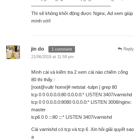
—————————————————
Thì sẽ không khởi động được Nginx, Ad xem giúp
mình với!
jin do
Reply
1 comment
21/06/2019 at 11:59 pm
Mình cài và kiểm tra 2 xem cái nào chiếm cổng
80 thì thấy :
[root@vultr home]# netstat -tulpn | grep 80
tcp 0 0 0.0.0.0:80 0.0.0.0:* LISTEN 3407/varnishd
tcp 0 0 0.0.0.0:8080 0.0.0.0:* LISTEN 3008/nginx:
master
tcp6 0 0 :::80 :::* LISTEN 3407/varnishd
Cái varnishd có tcp và tcp 6 .Xin hỏi giải quyết sao
ạ