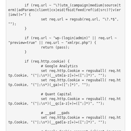
        if (req.url ~ "\?(utm_(campaign|medium|source|t
erm)|adParams|client|cx|eid|fbid|feed|ref(id|src)?|v(er
|iew))=") {

                set req.url = regsub(req.url, "\?.*$", 
"");

        }

        if (req.url ~ "wp-(login|admin)" || req.url ~ 
"preview=true" || req.url ~ "xmlrpc.php") {

                return (pass);

        }

        if (req.http.cookie) {

                # Google Analytics

                set req.http.Cookie = regsuball( req.ht
tp.Cookie, "(^|;\s*)(__utm[a-z]+)=([^;]*)", "");

                set req.http.Cookie = regsuball( req.ht
tp.Cookie, "(^|;\s*)(_ga)=([^;]*)", "");

                # Quant Capital

                set req.http.Cookie = regsuball( req.ht
tp.Cookie, "(^|;\s*)(__qc[a-z]+)=([^;]*)", "");

                # __gad __gads

                set req.http.Cookie = regsuball( req.ht
tp.Cookie, "(^|;\s*)(__gad[a-z]+)=([^;]*)", "");
