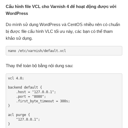
Cấu hình file VCL cho Varnish 4 để hoạt động được với
WordPress
Do mình sử dụng WordPress và CentOS nhiều nên có chuẩn
bị được file cấu hình VLC tối ưu này, các bạn có thể tham
khảo sử dụng.
nano /etc/varnish/default.vcl
Thay thế toàn bộ bằng nội dung sau:
vcl 4.0;

backend default {

    .host = "127.0.0.1";

    .port = "8080";

    .first_byte_timeout = 300s;

}

acl purge {

    "127.0.0.1";

}
