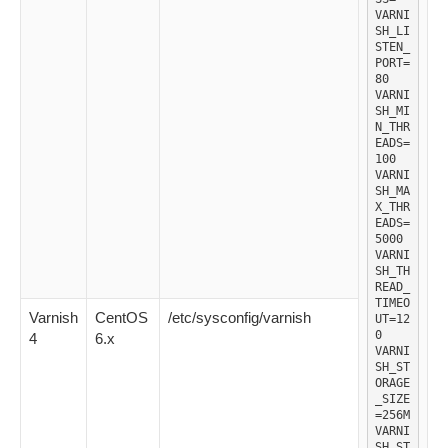
VARNI
SH_LI
STEN_
PORT=
80

VARNI
SH_MI
N_THR
EADS=
100

VARNI
SH_MA
X_THR
EADS=
5000

VARNI
SH_TH
READ_
TIMEO
Varnish
CentOS
/etc/sysconfig/varnish
UT=12
0

4
6.x
VARNI
SH_ST
ORAGE
_SIZE
=256M

VARNI
SH_ST