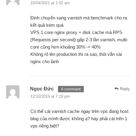
15/04/2021 at 1:02 am
Định chuyển sang varnish mà benchmark cho ra
kết quả kém quá
VPS 1 core nginx proxy + disk cache mà RPS
(Requests per second) gấp 2-3 lần varnish, multi-
core cũng hơn khoảng 30% -> 40%
Không rõ lên production thì ra sao, thôi vẫn xài
nginx cho lành
Ngọc Đức
Reply
4 comment
12/10/2019 at 7:19 pm
Có thể cài varnish cache ngay trên vps đang host
blog của mình được không ạ? hay phải cài trên 1
vps riêng biệt?