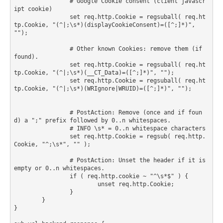
                # Google Cookie consent (client javascr
ipt cookie)

                set req.http.Cookie = regsuball( req.ht
tp.Cookie, "(^|;\s*)(displayCookieConsent)=([^;]*)", 
"");

                # Other known Cookies: remove them (if 
found).

                set req.http.Cookie = regsuball( req.ht
tp.Cookie, "(^|;\s*)(__CT_Data)=([^;]*)", "");

                set req.http.Cookie = regsuball( req.ht
tp.Cookie, "(^|;\s*)(WRIgnore|WRUID)=([^;]*)", "");

                # PostAction: Remove (once and if foun
d) a ";" prefix followed by 0..n whitespaces.

                # INFO \s* = 0..n whitespace characters

                set req.http.Cookie = regsub( req.http.
Cookie, "^;\s*", "" );

                # PostAction: Unset the header if it is 
empty or 0..n whitespaces.

                if ( req.http.cookie ~ "^\s*$" ) {

                        unset req.http.Cookie;

                }

        }

}
