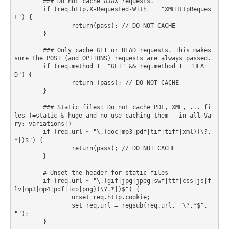
        ### Do not cache AJAX requests.

        if (req.http.X-Requested-With == "XMLHttpReques
t") {

                return(pass); // DO NOT CACHE

        }

        ### Only cache GET or HEAD requests. This makes 
sure the POST (and OPTIONS) requests are always passed.

        if (req.method != "GET" && req.method != "HEA
D") {

                return (pass); // DO NOT CACHE

        }

        ### Static files: Do not cache PDF, XML, ... fi
les (=static & huge and no use caching them - in all Va
ry: variations!)

        if (req.url ~ "\.(doc|mp3|pdf|tif|tiff|xml)(\?.
*|)$") {

                return(pass); // DO NOT CACHE

        }

        # Unset the header for static files

        if (req.url ~ "\.(gif|jpg|jpeg|swf|ttf|css|js|f
lv|mp3|mp4|pdf|ico|png)(\?.*|)$") {

                unset req.http.cookie;

                set req.url = regsub(req.url, "\?.*$", 
"");

        }
