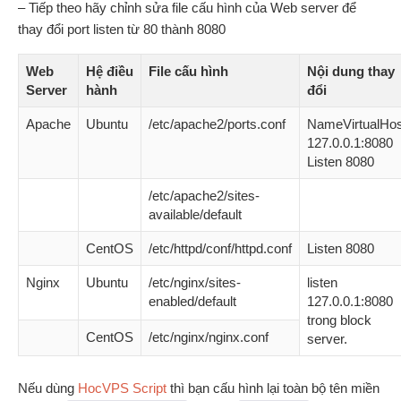
– Tiếp theo hãy chỉnh sửa file cấu hình của Web server để
thay đổi port listen từ 80 thành 8080
Web
Hệ điều
File cấu hình
Nội dung thay
Server
hành
đổi
Apache
Ubuntu
/etc/apache2/ports.conf
NameVirtualHos
127.0.0.1:8080
Listen 8080
/etc/apache2/sites-
available/default
CentOS
/etc/httpd/conf/httpd.conf
Listen 8080
Nginx
Ubuntu
/etc/nginx/sites-
listen
enabled/default
127.0.0.1:8080
trong block
CentOS
/etc/nginx/nginx.conf
server.
Nếu dùng
HocVPS Script
thì bạn cấu hình lại toàn bộ tên miền