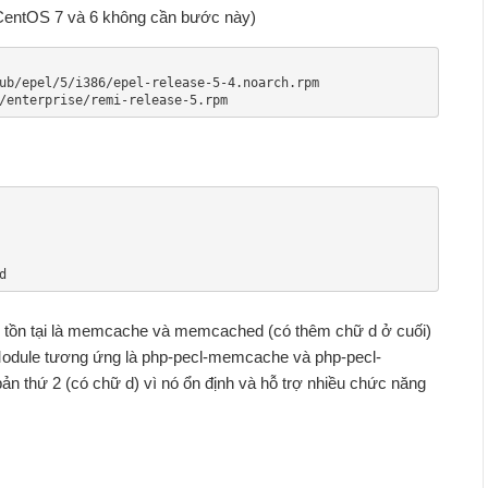
(CentOS 7 và 6 không cần bước này)
ub/epel/5/i386/epel-release-5-4.noarch.rpm

/enterprise/remi-release-5.rpm
d
 tồn tại là memcache và memcached (có thêm chữ d ở cuối)
Module tương ứng là php-pecl-memcache và php-pecl-
 thứ 2 (có chữ d) vì nó ổn định và hỗ trợ nhiều chức năng