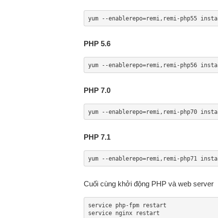
yum --enablerepo=remi,remi-php55 insta
PHP 5.6
yum --enablerepo=remi,remi-php56 insta
PHP 7.0
yum --enablerepo=remi,remi-php70 insta
PHP 7.1
yum --enablerepo=remi,remi-php71 insta
Cuối cùng khởi động PHP và web server
service php-fpm restart

service nginx restart