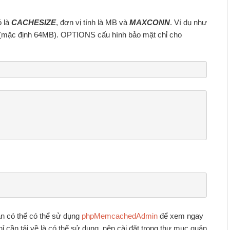
ó là
CACHESIZE
, đơn vị tính là MB và
MAXCONN
. Ví dụ như
(mặc định 64MB). OPTIONS cấu hình bảo mật chỉ cho
ạn có thể có thể sử dụng
phpMemcachedAdmin
để xem ngay
cần tải về là có thể sử dụng, nên cài đặt trong thư mục quản