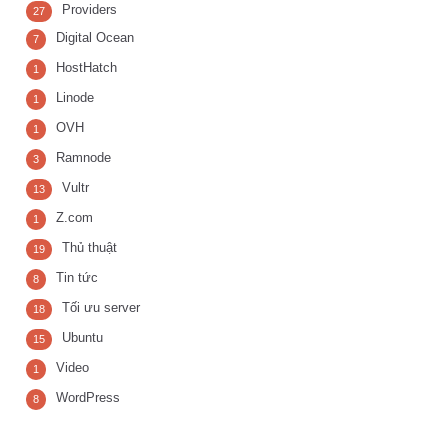
Providers
27
Digital Ocean
7
HostHatch
1
Linode
1
OVH
1
Ramnode
3
Vultr
13
Z.com
1
Thủ thuật
19
Tin tức
8
Tối ưu server
18
Ubuntu
15
Video
1
WordPress
8