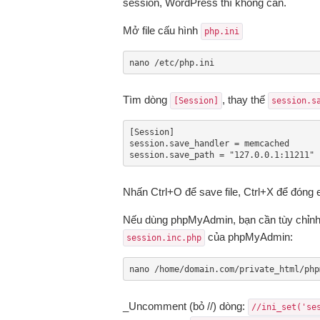
session, WordPress thì không cần.
Mở file cấu hình
php.ini
nano /etc/php.ini
Tìm dòng
, thay thế
[Session]
session.s
[Session]

session.save_handler = memcached

session.save_path = "127.0.0.1:11211"
Nhấn Ctrl+O để save file, Ctrl+X để đóng e
Nếu dùng phpMyAdmin, bạn cần tùy chỉnh 
của phpMyAdmin:
session.inc.php
nano /home/domain.com/private_html/php
_Uncomment (bỏ //) dòng:
//ini_set('se