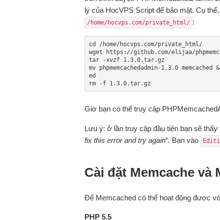
lý của HocVPS Script để bảo mật. Cụ thể,
:
/home/hocvps.com/private_html/
cd /home/hocvps.com/private_html/

wget https://github.com/elijaa/phpmemc
tar -xvzf 1.3.0.tar.gz

mv phpmemcachedadmin-1.3.0 memcached &
ed

rm -f 1.3.0.tar.gz
Giờ bạn có thể truy cập PHPMemcached
Lưu ý: ở lần truy cập đầu tiên bạn sẽ thấy
fix this error and try again
“. Bạn vào
Editi
Cài đặt Memcache và
Để Memcached có thể hoạt động được với
PHP 5.5