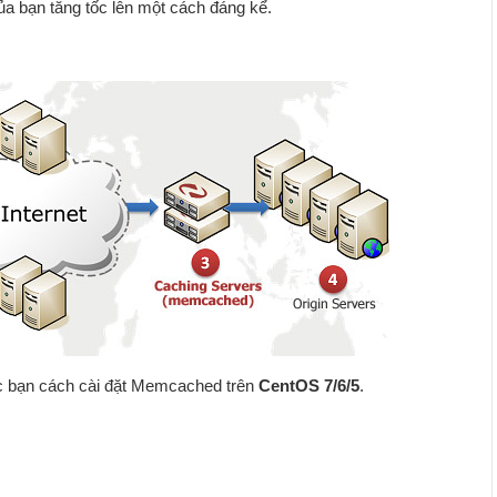
ủa bạn tăng tốc lên một cách đáng kể.
ác bạn cách cài đặt Memcached trên
CentOS 7/6/5
.