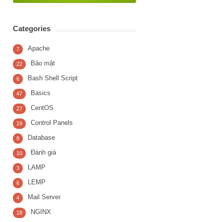
Categories
Apache
7
Bảo mật
22
Bash Shell Script
6
Basics
47
CentOS
27
Control Panels
19
Database
8
Đánh giá
10
LAMP
3
LEMP
6
Mail Server
4
NGINX
18