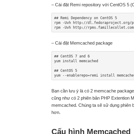
– Cài đặt Remi repository với CentOS 5 
## Remi Dependency on CentOS 5

rpm -Uvh http://dl.fedoraproject.org/p
rpm -Uvh http://rpms.famillecollet.com
– Cài đặt Memcached package
## CentOS 7 and 6

yum install memcached

## CentOS 5

yum --enablerepo=remi install memcache
Bạn cần lưu ý là có 2 memcache package
cũng như có 2 phiên bản PHP Extention 
memcached. Chúng ta sẽ sử dụng phiên bản
hơn.
Cấu hình Memcached