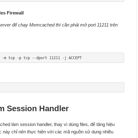
es Firewall
server để chạy Memcached thì cần phải mở port 11211 trên
 -m tcp -p tcp --dport 11211 -j ACCEPT
m Session Handler
d làm session handler, thay vì dùng files, để tăng hiệu
ác này chỉ nên thực hiện với các mã nguồn sử dụng nhiều