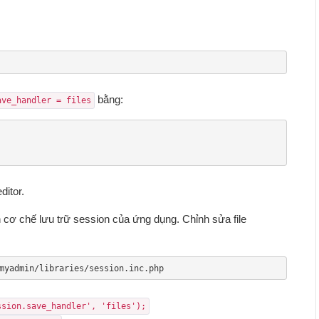
bằng:
ave_handler = files
ditor.
cơ chế lưu trữ session của ứng dụng. Chỉnh sửa file
myadmin/libraries/session.inc.php
ssion.save_handler', 'files');