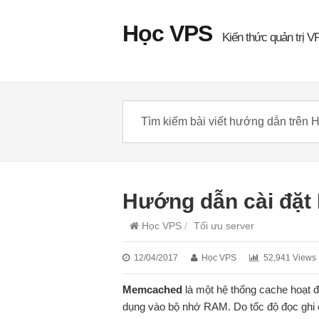
Học VPS
Kiến thức quản trị V
Hướng dẫn cài đặt
Học VPS
/
Tối ưu server
12/04/2017
Học VPS
52,941 Views
Memcached
là một hệ thống cache hoạt đ
dụng vào bộ nhớ RAM. Do tốc độ đọc ghi c