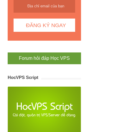
Forum hỏi đáp Học VPS
HocVPS Script