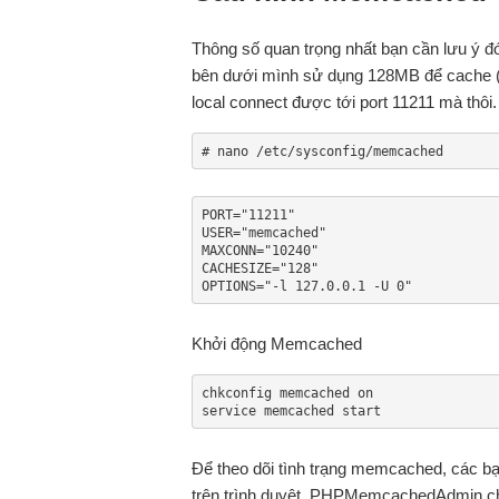
Thông số quan trọng nhất bạn cần lưu ý đ
bên dưới mình sử dụng 128MB để cache 
local connect được tới port 11211 mà thôi.
# nano /etc/sysconfig/memcached
PORT="11211"

USER="memcached"

MAXCONN="10240"

CACHESIZE="128"

OPTIONS="-l 127.0.0.1 -U 0"
Khởi động Memcached
chkconfig memcached on

service memcached start
Để theo dõi tình trạng memcached, các b
trên trình duyệt. PHPMemcachedAdmin chỉ 