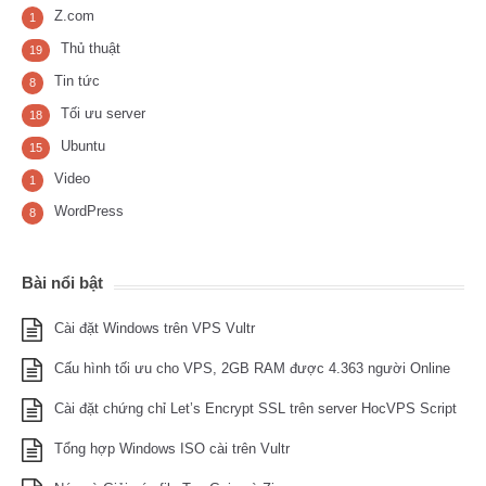
Z.com
1
Thủ thuật
19
Tin tức
8
Tối ưu server
18
Ubuntu
15
Video
1
WordPress
8
Bài nổi bật
Cài đặt Windows trên VPS Vultr
Cấu hình tối ưu cho VPS, 2GB RAM được 4.363 người Online
Cài đặt chứng chỉ Let’s Encrypt SSL trên server HocVPS Script
Tổng hợp Windows ISO cài trên Vultr