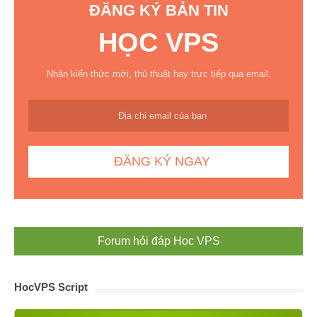
ĐĂNG KÝ BẢN TIN
HỌC VPS
Nhận kiến thức mới, thủ thuật hay trực tiếp qua email.
Forum hỏi đáp Học VPS
HocVPS Script