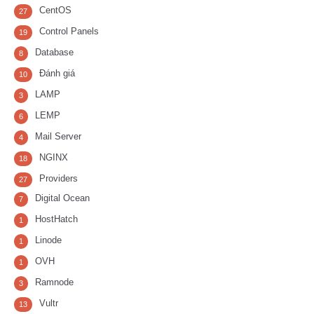
CentOS
27
Control Panels
19
Database
8
Đánh giá
10
LAMP
3
LEMP
6
Mail Server
4
NGINX
18
Providers
27
Digital Ocean
7
HostHatch
1
Linode
1
OVH
1
Ramnode
3
Vultr
13