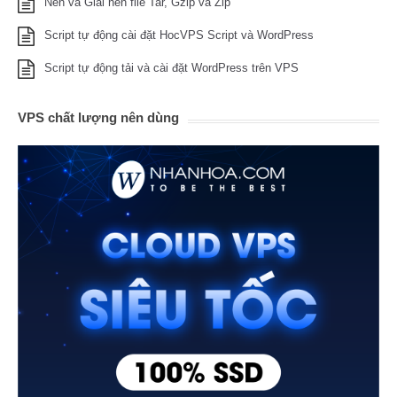
Nén và Giải nén file Tar, Gzip và Zip
Script tự động cài đặt HocVPS Script và WordPress
Script tự động tải và cài đặt WordPress trên VPS
VPS chất lượng nên dùng