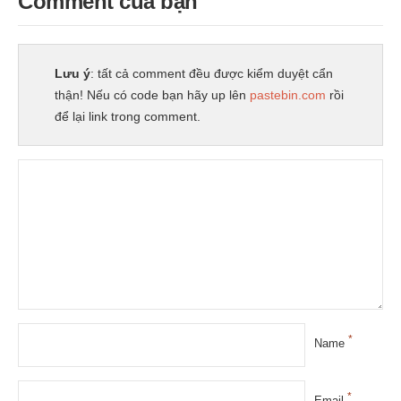
Comment của bạn
Lưu ý
: tất cả comment đều được kiểm duyệt cẩn
thận! Nếu có code bạn hãy up lên
pastebin.com
rồi
để lại link trong comment.
*
Name
*
Email