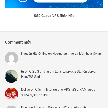
SSD CLoud VPS Nhân Hòa
Comment mới
Nguyễn Hải Online
on
Hướng dẫn tạo và kích hoạt Swap
tu
on
Cài đặt chứng chỉ Let’s Encrypt SSL trên server
HocVPS Script
Doligo
on
Cấu hình tối ưu cho VPS, 2GB RAM được
4.363 người Online
Dung
on
Tổng hợp Windows ISO cài trên Vultr