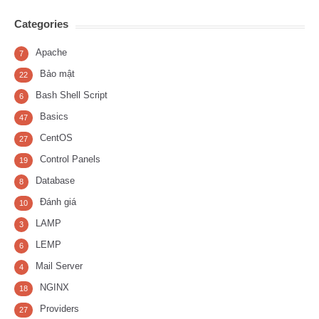
Categories
Apache
7
Bảo mật
22
Bash Shell Script
6
Basics
47
CentOS
27
Control Panels
19
Database
8
Đánh giá
10
LAMP
3
LEMP
6
Mail Server
4
NGINX
18
Providers
27