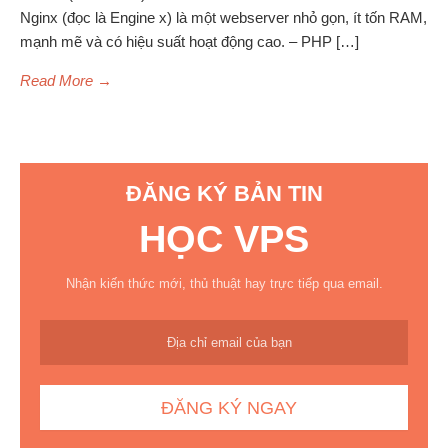
Nginx (đọc là Engine x) là một webserver nhỏ gọn, ít tốn RAM,
mạnh mẽ và có hiệu suất hoạt động cao. – PHP […]
Read More
→
ĐĂNG KÝ BẢN TIN
HỌC VPS
Nhận kiến thức mới, thủ thuật hay trực tiếp qua email.