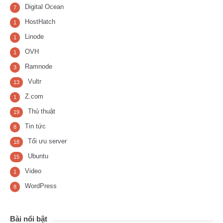
Digital Ocean
7
HostHatch
1
Linode
1
OVH
1
Ramnode
3
Vultr
13
Z.com
1
Thủ thuật
19
Tin tức
8
Tối ưu server
18
Ubuntu
15
Video
1
WordPress
8
Bài nổi bật