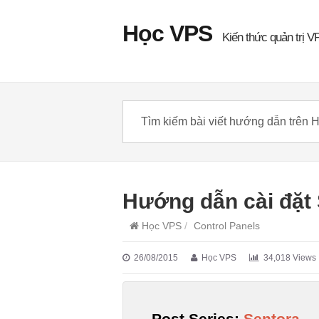
Học VPS
Kiến thức quản trị V
Hướng dẫn cài đặt
Học VPS
/
Control Panels
26/08/2015
Học VPS
34,018 Views
Post Series:
Sentora