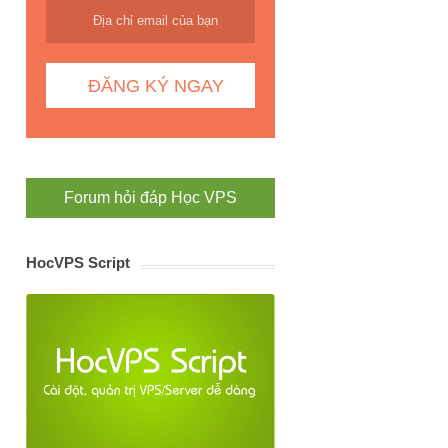
Forum hỏi đáp Học VPS
HocVPS Script