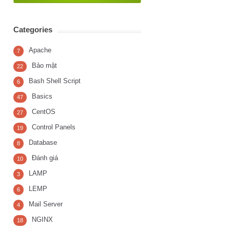
Categories
Apache
7
Bảo mật
22
Bash Shell Script
6
Basics
47
CentOS
27
Control Panels
19
Database
8
Đánh giá
10
LAMP
3
LEMP
6
Mail Server
4
NGINX
18