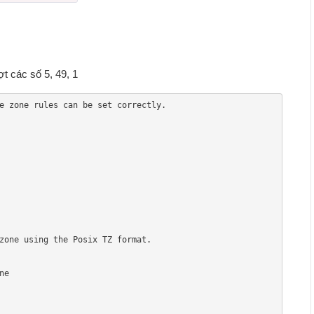
t các số 5, 49, 1
e zone rules can be set correctly.

zone using the Posix TZ format.
