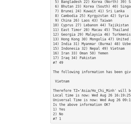
 5) Bangladesh 22) Korea (North) 39) Saudi Arabia

 6) Bhutan 23) Korea (South) 40) Singapore

 7) Brunei 24) Kuwait 41) Sri Lanka

 8) Cambodia 25) Kyrgyzstan 42) Syria

 9) China 26) Laos 43) Taiwan

10) Cyprus 27) Lebanon 44) Tajikistan

11) East Timor 28) Macau 45) Thailand

12) Georgia 29) Malaysia 46) Turkmenist
13) Hong Kong 30) Mongolia 47) United 
14) India 31) Myanmar (Burma) 48) Uzbek
15) Indonesia 32) Nepal 49) Vietnam

16) Iran 33) Oman 50) Yemen

17) Iraq 34) Pakistan

#? 49

The following information has been give
 Vietnam

Therefore TZ='Asia/Ho_Chi_Minh' will be
Local time is now: Wed Aug 26 16:19:25 
Universal Time is now: Wed Aug 26 09:1
Is the above information OK?

1) Yes

2) No

#? 1