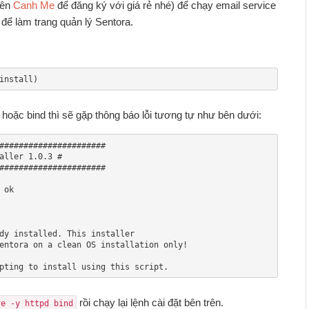
lên
Canh Me
để đăng ký với giá rẻ nhé) để chạy email service
ể làm trang quản lý Sentora.
install)
oặc bind thì sẽ gặp thông báo lỗi tương tự như bên dưới:
######################

aller 1.0.3 #

######################

ok

dy installed. This installer

entora on a clean OS installation only!

pting to install using this script.
rồi chạy lại lệnh cài đặt bên trên.
ve -y httpd bind