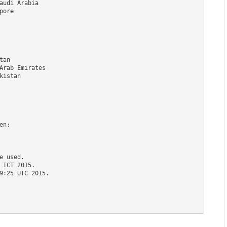
an

Arab Emirates

istan

n:

 used.

ICT 2015.

9:25 UTC 2015.
