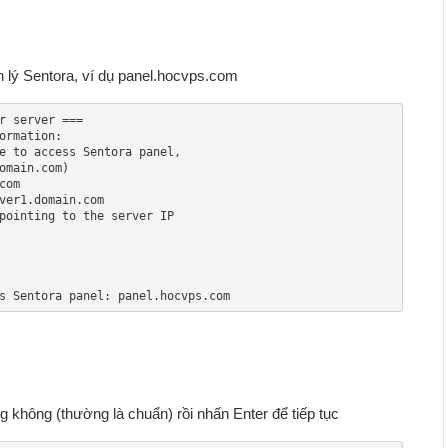
 lý Sentora, ví dụ panel.hocvps.com
r server ===

rmation:

s Sentora panel: panel.hocvps.com
g không (thường là chuẩn) rồi nhấn Enter để tiếp tục