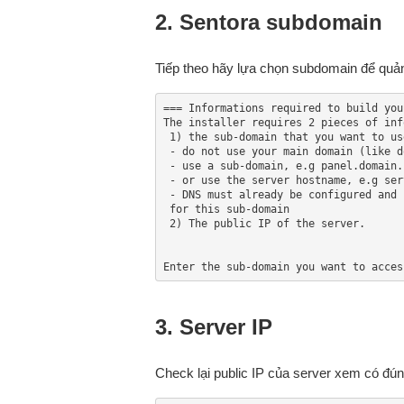
2. Sentora subdomain
Tiếp theo hãy lựa chọn subdomain để quản
=== Informations required to build you
The installer requires 2 pieces of info
 1) the sub-domain that you want to use to access Sentora panel,

 - do not use your main domain (like domain.com)

 - use a sub-domain, e.g panel.domain.com

 - or use the server hostname, e.g server1.domain.com

 - DNS must already be configured and pointing to the server IP

 for this sub-domain

 2) The public IP of the server.

Enter the sub-domain you want to acces
3. Server IP
Check lại public IP của server xem có đún