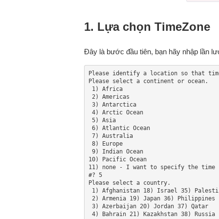
1. Lựa chọn TimeZone
Đây là bước đầu tiên, bạn hãy nhập lần lượ
Please identify a location so that tim
Please select a continent or ocean.

 1) Africa

 2) Americas

 3) Antarctica

 4) Arctic Ocean

 5) Asia

 6) Atlantic Ocean

 7) Australia

 8) Europe

 9) Indian Ocean

10) Pacific Ocean

11) none - I want to specify the time 
#? 5

Please select a country.

 1) Afghanistan 18) Israel 35) Palestine

 2) Armenia 19) Japan 36) Philippines

 3) Azerbaijan 20) Jordan 37) Qatar

 4) Bahrain 21) Kazakhstan 38) Russia
