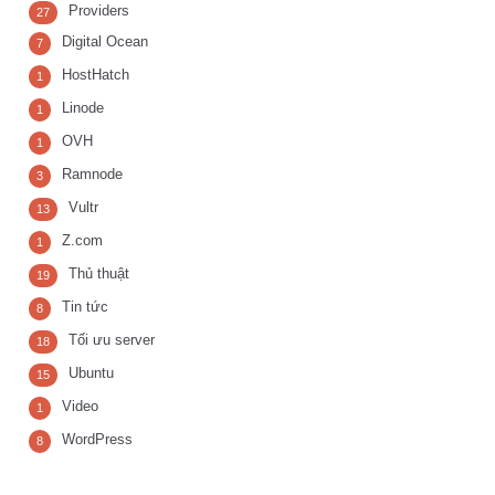
Providers
27
Digital Ocean
7
HostHatch
1
Linode
1
OVH
1
Ramnode
3
Vultr
13
Z.com
1
Thủ thuật
19
Tin tức
8
Tối ưu server
18
Ubuntu
15
Video
1
WordPress
8