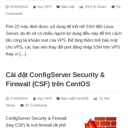
05/09/2014
Học VPS
Bảo mật
29,679 Views
54
Comments
Port 22 mặc định được sử dụng để kết nối SSH đến Linux
Server, do đó sẽ có nhiều người lợi dụng điều này để tìm cách
tấn công tài khoản root của VPS. Để tăng thêm tính bảo mật
cho VPS, các bạn nên thay đổi port đăng nhập SSH trên VPS
thay vì […]
Cài đặt ConfigServer Security &
Firewall (CSF) trên CentOS
27/08/2014
Học VPS
Bảo mật
/
CentOS
22,463
Views
87 Comments
ConfigServer Security & Firewall
(hay CSF) là một firewall rất phổ