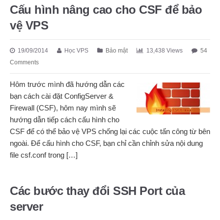
Cấu hình nâng cao cho CSF để bảo
vệ VPS
19/09/2014
Học VPS
Bảo mật
13,438 Views
54
Comments
Hôm trước mình đã hướng dẫn các
bạn cách cài đặt ConfigServer &
Firewall (CSF), hôm nay mình sẽ
hướng dẫn tiếp cách cấu hình cho
CSF để có thể bảo vệ VPS chống lại các cuộc tấn công từ bên
ngoài. Để cấu hình cho CSF, bạn chỉ cần chỉnh sửa nội dung
file csf.conf trong […]
Các bước thay đổi SSH Port của
server