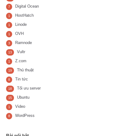
Digital Ocean
7
HostHatch
1
Linode
1
OVH
1
Ramnode
3
Vultr
13
Z.com
1
Thủ thuật
19
Tin tức
8
Tối ưu server
18
Ubuntu
15
Video
1
WordPress
8
Bài nổi bật