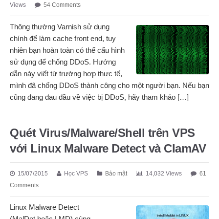
Views
54 Comments
Thông thường Varnish sử dụng
chính để làm cache front end, tuy
nhiên bạn hoàn toàn có thể cấu hình
sử dụng để chống DDoS. Hướng
dẫn này viết từ trường hợp thực tế,
mình đã chống DDoS thành công cho một người bạn. Nếu bạn
cũng đang đau đầu về việc bị DDoS, hãy tham khảo […]
Quét Virus/Malware/Shell trên VPS
với Linux Malware Detect và ClamAV
15/07/2015
Học VPS
Bảo mật
14,032 Views
61
Comments
Linux Malware Detect
(MalDet hoặc LMD) cùng