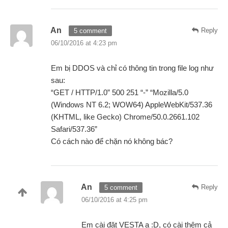
An
Reply
5 comment
06/10/2016 at 4:23 pm
Em bị DDOS và chỉ có thông tin trong file log như
sau:
“GET / HTTP/1.0” 500 251 “-” “Mozilla/5.0
(Windows NT 6.2; WOW64) AppleWebKit/537.36
(KHTML, like Gecko) Chrome/50.0.2661.102
Safari/537.36”
Có cách nào để chặn nó không bác?
An
Reply
5 comment
06/10/2016 at 4:25 pm
Em cài đặt VESTA ạ :D, có cài thêm cả