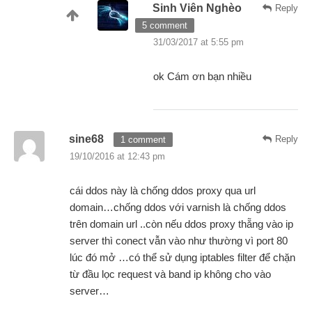
Sinh Viên Nghèo
Reply
5 comment
31/03/2017 at 5:55 pm
ok Cám ơn bạn nhiều
sine68
Reply
1 comment
19/10/2016 at 12:43 pm
cái ddos này là chống ddos proxy qua url
domain…chống ddos với varnish là chống ddos
trên domain url ..còn nếu ddos proxy thẵng vào ip
server thì conect vẫn vào như thường vì port 80
lúc đó mở …có thể sử dụng iptables filter để chặn
từ đầu lọc request và band ip không cho vào
server…