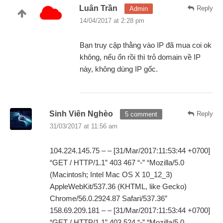
Luân Trần
Reply
Admin
14/04/2017 at 2:28 pm
Bạn truy cập thằng vào IP đã mua coi ok
không, nếu ổn rồi thì trỏ domain về IP
này, không dùng IP gốc.
Sinh Viên Nghèo
Reply
5 comment
31/03/2017 at 11:56 am
104.224.145.75 – – [31/Mar/2017:11:53:44 +0700]
“GET / HTTP/1.1” 403 467 “-” “Mozilla/5.0
(Macintosh; Intel Mac OS X 10_12_3)
AppleWebKit/537.36 (KHTML, like Gecko)
Chrome/56.0.2924.87 Safari/537.36”
158.69.209.181 – – [31/Mar/2017:11:53:44 +0700]
“GET / HTTP/1.1” 403 524 “-” “Mozilla/5.0