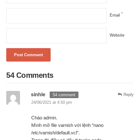
*
Email
Website
54 Comments
sinhle
Reply
54 comment
24/06/2021 at 4:50 pm
Chào admin.
Mình mở file varnish với lệnh “nano
/etc/varnish/default.vcl”.