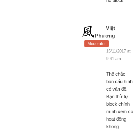
nó block
Việt
Phương
Moderator
15/11/2017 at
9:41 am
Thế chắc
bạn cấu hình
có vấn đề.
Bạn thử tự
block chính
mình xem có
hoạt động
không