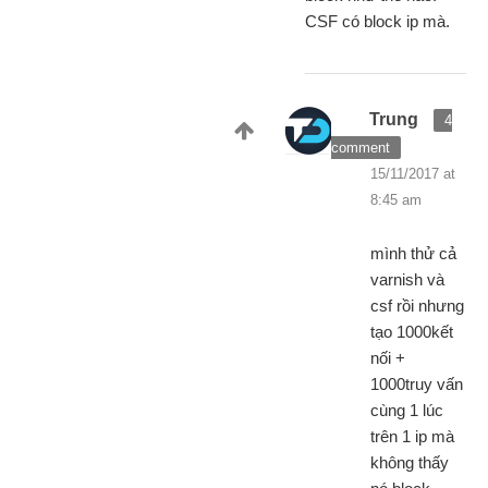
CSF có block ip mà.
Trung
4
comment
15/11/2017 at
8:45 am
mình thử cả
varnish và
csf rồi nhưng
tạo 1000kết
nối +
1000truy vấn
cùng 1 lúc
trên 1 ip mà
không thấy