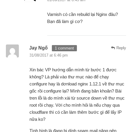
Varnish có cần rebuild lại Nginx đâu?
Bạn đã làm gì cơ?
Jay Ngố
Reply
1 comment
31/08/2017 at 6:46 pm
Xin bác VP hướng dẫn mình từ bước 1 được
không? Là phải vào thư mục nào để chạy
configure hay là dơnload nginx 1.12.1 về thư mục
gốc rồi configure lại? Mình đang băn khoăn? Bài
tren lỗi là do mình xài từ source down về thư mục
root rồi chạy. Với cho mình hỏi là nếu chạy qua
cloudflare thì có cần làm thêm bước gì để lấy IP
nữa ko?
Tình hình là đang bị dính spam mail nặng nên