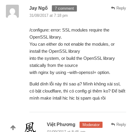
Jay Ngố
Reply
7 comment
31/08/2017 at 7:18 pm
/configure: error: SSL modules require the
OpenSSL library.
You can either do not enable the modules, or
install the OpenSSL library
into the system, or build the OpenSSL library
statically from the source
with nginx by using –with-openssl= option.
Build dính lỗi này thì sao ạ? Mình không xài ssl,
có bật cloudflare, thì có config gì thêm ko? Để biết
mình make íntall hic hic bị spam quá rồi
Việt Phương
Reply
Moderator
01/09/2017 at 8:45 am