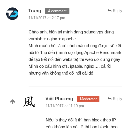
Trung
Reply
4 comment
11/11/2017 at 2:17 pm
Chào anh, hiện tại mình đang sdụng vps dùng
varnish + nginx + apache
Mình muốn hỏi là có cách nào chống được số kết
nối từ 1 ip đến (mình sự dụng Apache Benchmark
để tạo kết nối đến website) thì web đơ cứng ngay
Mình có cấu hình cfs, iptable, nginx…. cả rồi
nhưng vẫn không thể đỡ nổi cái đó
Việt Phương
Reply
Moderator
11/11/2017 at 11:10 pm
Nếu ip thay đổi ít thì bạn block theo IP
còn không lần nổi IP thì bạn block theo