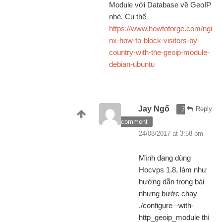
Module với Database về GeoIP
nhé. Cụ thể
https://www.howtoforge.com/ngi
nx-how-to-block-visitors-by-
country-with-the-geoip-module-
debian-ubuntu
Jay Ngố
Reply
7
comment
24/08/2017 at 3:58 pm
Mình đang dùng
Hocvps 1.8, làm như
hướng dẫn trong bài
nhưng bước chạy
./configure –with-
http_geoip_module thì