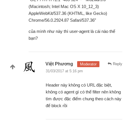
(Macintosh; Intel Mac OS X 10_12_3)
AppleWebKit/537.36 (KHTML, like Gecko)
Chrome/56.0.2924.87 Safari/537.36”
của mình như này thì user-agent là cái nào thế
bạn?
Việt Phương
Reply
Moderator
31/03/2017 at 5:16 pm
Header này không có URL đặc biệt,
không có agent gì có thể filter nên không
tìm được đặc điểm chung theo cách này
để block rồi