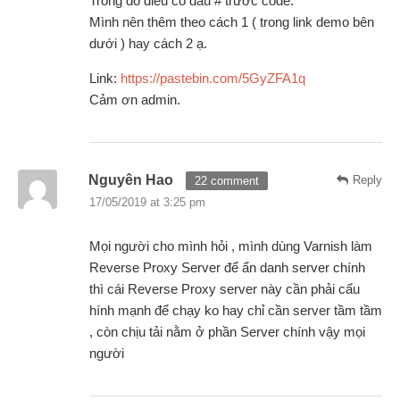
Trong đó điều có dấu # trước code.
Mình nên thêm theo cách 1 ( trong link demo bên
dưới ) hay cách 2 ạ.
Link:
https://pastebin.com/5GyZFA1q
Cảm ơn admin.
Nguyên Hao
Reply
22 comment
17/05/2019 at 3:25 pm
Mọi người cho mình hỏi , mình dùng Varnish làm
Reverse Proxy Server để ẩn danh server chính
thì cái Reverse Proxy server này cần phải cấu
hính mạnh để chạy ko hay chỉ cần server tầm tầm
, còn chịu tải nằm ở phần Server chính vậy mọi
người