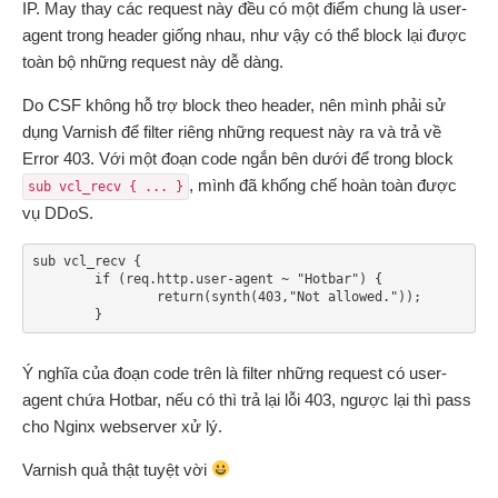
IP. May thay các request này đều có một điểm chung là user-
agent trong header giống nhau, như vậy có thể block lại được
toàn bộ những request này dễ dàng.
Do CSF không hỗ trợ block theo header, nên mình phải sử
dụng Varnish để filter riêng những request này ra và trả về
Error 403. Với một đoạn code ngắn bên dưới để trong block
, mình đã khống chế hoàn toàn được
sub vcl_recv { ... }
vụ DDoS.
sub vcl_recv {

        if (req.http.user-agent ~ "Hotbar") {

                return(synth(403,"Not allowed."));

Ý nghĩa của đoạn code trên là filter những request có user-
agent chứa Hotbar, nếu có thì trả lại lỗi 403, ngược lại thì pass
cho Nginx webserver xử lý.
Varnish quả thật tuyệt vời