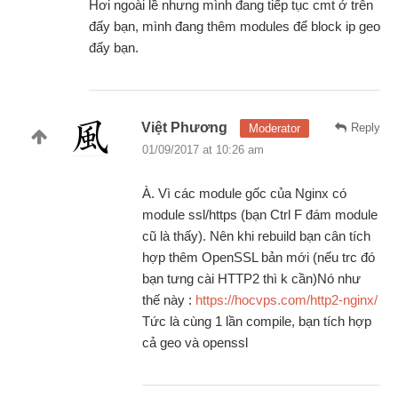
Hơi ngoài lề nhưng mình đang tiếp tục cmt ở trên
đấy bạn, mình đang thêm modules để block ip geo
đấy bạn.
Việt Phương
Reply
Moderator
01/09/2017 at 10:26 am
À. Vì các module gốc của Nginx có
module ssl/https (bạn Ctrl F đám module
cũ là thấy). Nên khi rebuild bạn cân tích
hợp thêm OpenSSL bản mới (nếu trc đó
bạn tưng cài HTTP2 thì k cần)Nó như
thế này :
https://hocvps.com/http2-nginx/
Tức là cùng 1 lần compile, bạn tích hợp
cả geo và openssl