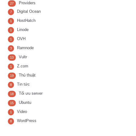
Providers
27
Digital Ocean
7
HostHatch
1
Linode
1
OVH
1
Ramnode
3
Vultr
13
Z.com
1
Thủ thuật
19
Tin tức
8
Tối ưu server
18
Ubuntu
15
Video
1
WordPress
8