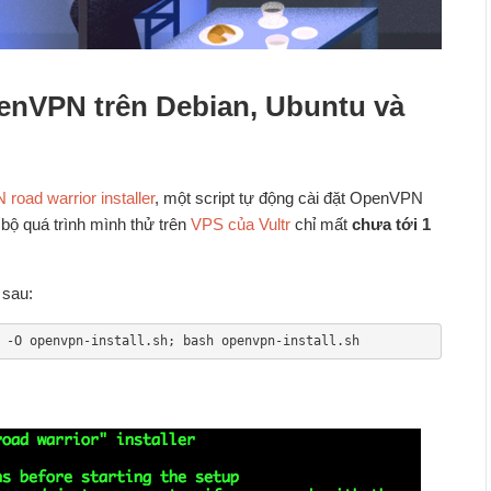
enVPN trên Debian, Ubuntu và
oad warrior installer
, một script tự động cài đặt OpenVPN
bộ quá trình mình thử trên
VPS của Vultr
chỉ mất
chưa tới 1
 sau:
 -O openvpn-install.sh; bash openvpn-install.sh