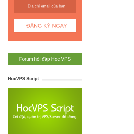
Forum hỏi đáp Học VPS
HocVPS Script