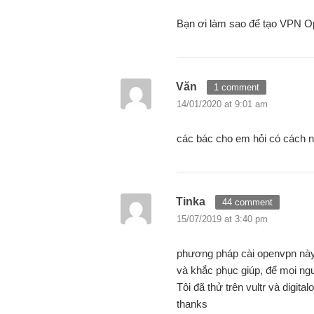
Bạn ơi làm sao để tạo VPN O
Văn
1 comment
14/01/2020 at 9:01 am
các bác cho em hỏi có cách n
Tinka
44 comment
15/07/2019 at 3:40 pm
phương pháp cài openvpn này
và khắc phục giúp, để mọi ngư
Tôi đã thử trên vultr và digital
thanks