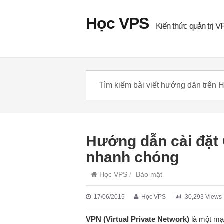
Học VPS
Kiến thức quản trị V
Hướng dẫn cài đặt
nhanh chóng
Học VPS
/
Bảo mật
17/06/2015
Học VPS
30,293 Views
VPN (Virtual Private Network)
là một mạ