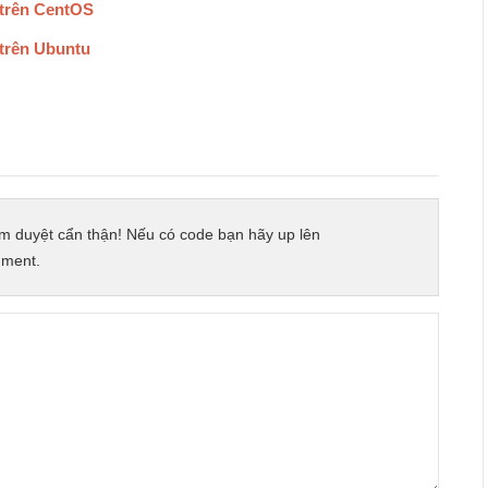
 trên CentOS
trên Ubuntu
m duyệt cẩn thận! Nếu có code bạn hãy up lên
mment.