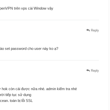
penVPN trên vps cài Window vậy
Reply
ào set password cho user này ko ạ?
Reply
 hok còn cài được nữa nhé. admin kiểm tra nhé
ời tiếp tục sử dụng
ocean. toàn bị lỗi SSL