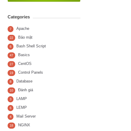
Categories
Apache
7
Bảo mật
22
Bash Shell Script
6
Basics
47
CentOS
27
Control Panels
19
Database
8
Đánh giá
10
LAMP
3
LEMP
6
Mail Server
4
NGINX
18