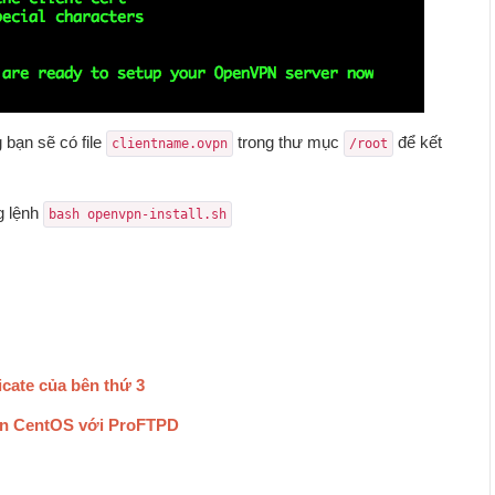
 bạn sẽ có file
trong thư mục
để kết
clientname.ovpn
/root
g lệnh
bash openvpn-install.sh
cate của bên thứ 3
rên CentOS với ProFTPD