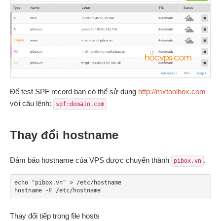
Để test SPF record bạn có thể sử dụng
http://mxtoolbox.com
với câu lệnh:
spf:domain.com
Thay đổi hostname
Đảm bảo hostname của VPS được chuyển thành
.
pibox.vn
echo "pibox.vn" > /etc/hostname

hostname -F /etc/hostname
Thay đổi tiếp trong file hosts