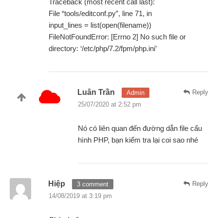
Traceback (most recent call last):
File “tools/editconf.py”, line 71, in
input_lines = list(open(filename))
FileNotFoundError: [Errno 2] No such file or
directory: ‘/etc/php/7.2/fpm/php.ini’
Luân Trần
Reply
Admin
25/07/2020 at 2:52 pm
Nó có liên quan đến đường dẫn file cấu
hình PHP, bạn kiểm tra lại coi sao nhé
Hiệp
Reply
3 comment
14/08/2019 at 3:19 pm