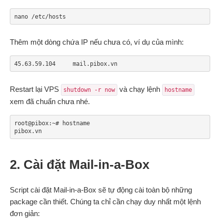
nano /etc/hosts
Thêm một dòng chứa IP nếu chưa có, ví dụ của mình:
45.63.59.104     mail.pibox.vn
Restart lại VPS
và chạy lệnh
shutdown -r now
hostname
xem đã chuẩn chưa nhé.
root@pibox:~# hostname

pibox.vn
2. Cài đặt Mail-in-a-Box
Script cài đặt Mail-in-a-Box sẽ tự động cài toàn bộ những
package cần thiết. Chúng ta chỉ cần chạy duy nhất một lệnh
đơn giản: