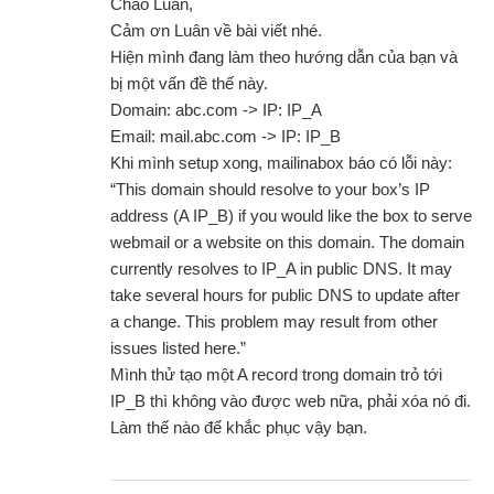
Chào Luân,
Cảm ơn Luân về bài viết nhé.
Hiện mình đang làm theo hướng dẫn của bạn và
bị một vấn đề thế này.
Domain: abc.com -> IP: IP_A
Email: mail.abc.com -> IP: IP_B
Khi mình setup xong, mailinabox báo có lỗi này:
“This domain should resolve to your box’s IP
address (A IP_B) if you would like the box to serve
webmail or a website on this domain. The domain
currently resolves to IP_A in public DNS. It may
take several hours for public DNS to update after
a change. This problem may result from other
issues listed here.”
Mình thử tạo một A record trong domain trỏ tới
IP_B thì không vào được web nữa, phải xóa nó đi.
Làm thế nào để khắc phục vậy bạn.