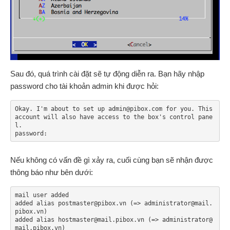
Sau đó, quá trình cài đặt sẽ tự động diễn ra. Bạn hãy nhập
password cho tài khoản admin khi được hỏi:
Okay. I'm about to set up admin@pibox.com for you. This 
account will also have access to the box's control pane
l.

password:
Nếu không có vấn đề gì xảy ra, cuối cùng bạn sẽ nhận được
thông báo như bên dưới:
mail user added

added alias postmaster@pibox.vn (=> administrator@mail.
pibox.vn)

added alias hostmaster@mail.pibox.vn (=> administrator@
mail.pibox.vn)
