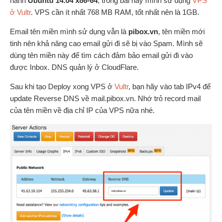
hành
Ubuntu 14.04 x86-64
, trong bài này mình sử dụng
VPS
ở Vultr
. VPS cần ít nhất 768 MB RAM, tốt nhất nên là 1GB.
Email tên miền mình sử dụng vẫn là
pibox.vn
, tên miền mới
tinh nên khả năng cao email gửi đi sẽ bị vào Spam. Mình sẽ
dùng tên miền này để tìm cách đảm bảo email gửi đi vào
được Inbox. DNS quản lý ở CloudFlare.
Sau khi tạo Deploy xong VPS ở
Vultr
, bạn hãy vào tab IPv4 để
update Reverse DNS về mail.pibox.vn. Nhớ trỏ record mail
của tên miền về địa chỉ IP của VPS nữa nhé.