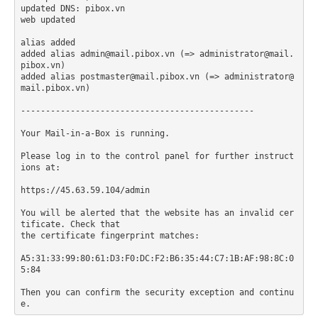
updated DNS: pibox.vn

web updated

alias added

added alias admin@mail.pibox.vn (=> administrator@mail.
pibox.vn)

added alias postmaster@mail.pibox.vn (=> administrator@
mail.pibox.vn)

-----------------------------------------------

Your Mail-in-a-Box is running.

Please log in to the control panel for further instruct
ions at:

https://45.63.59.104/admin

You will be alerted that the website has an invalid cer
tificate. Check that

the certificate fingerprint matches:

A5:31:33:99:80:61:D3:F0:DC:F2:B6:35:44:C7:1B:AF:98:8C:0
5:84

Then you can confirm the security exception and continu
e.