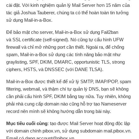
cài đặt. Với kinh nghiệm quản lý Mail Server hơn 15 năm của
tác giả Joshua Tauberer, chúng ta có thể hoàn toàn tin tưởng
sử dụng Mail-in-a-Box.
Để bảo mật cho server, Mail-in-a-Box sử dụng Fail2ban
và SSL certificate (self-signed). Nó cũng tự cấu hình UFW
firewall và chỉ mở những port cần thiết. Ngoài ra, để chống
spam, Mail-in-a-Box sử dụng các tính năng bảo mật như
graylisting, SPF, DKIM, DMARC, opportunistic TLS, strong
ciphers, HSTS, và DNSSEC (với DANE TLSA).
Mail-in-a-Box được thiết kế để xử lý SMTP, IMAP/POP, spam
filtering, webmail, và thậm chí tự quản lý DNS, bạn sẽ không
cần phải cấu hình SPF, DKIM bằng tay nữa. Tuy nhiên, không
phải nhà cung cấp domain nào cũng hỗ trợ tạo Nameserver
record nên mình sẽ không hướng dẫn trong bài này.
Mục tiêu cuối cùng
: tạo được Mail Server hoạt động độc lập
với domain chính pibox.vn, sử dụng subdomain mail.pibox.vn.
Email có dạng account@pibox.vn.