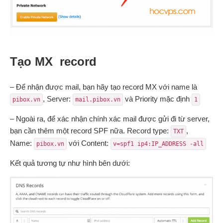
Tạo MX record
– Để nhận được mail, bạn hãy tạo record MX với name là
, Server:
và Priority mặc định
pibox.vn
mail.pibox.vn
1
– Ngoài ra, để xác nhận chính xác mail được gửi đi từ server,
bạn cần thêm một record SPF nữa. Record type:
,
TXT
Name:
với Content:
pibox.vn
v=spf1 ip4:IP_ADDRESS -all
Kết quả tương tự như hình bên dưới: