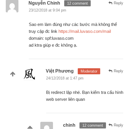
Nguyễn Chinh
Reply
12 comment
23/12/2018 at 9:04 pm
Sao em làm đúng như các bước mà không thể
truy cập đc link
https://mail.luvaso.com/mail
domain: spf:luvaso.com
ad ktra giúp e đc không ạ.
Việt Phương
Reply
Moderator
24/12/2018 at 1:47 pm
Bị redirect lặp nhé. Bạn kiểm tra cấu hình
web server liên quan
chinh
Reply
12 comment