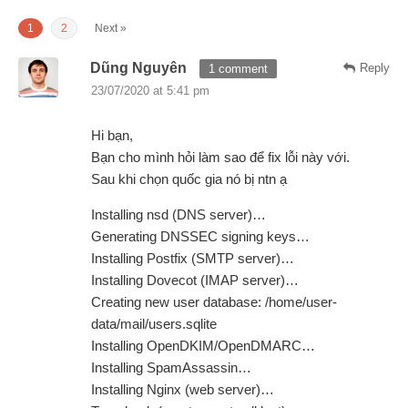
1
2
Next »
Dũng Nguyên
Reply
1 comment
23/07/2020 at 5:41 pm
Hi bạn,
Bạn cho mình hỏi làm sao để fix lỗi này với.
Sau khi chọn quốc gia nó bị ntn ạ
Installing nsd (DNS server)…
Generating DNSSEC signing keys…
Installing Postfix (SMTP server)…
Installing Dovecot (IMAP server)…
Creating new user database: /home/user-
data/mail/users.sqlite
Installing OpenDKIM/OpenDMARC…
Installing SpamAssassin…
Installing Nginx (web server)…