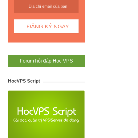
Forum hỏi đáp Học VPS
HocVPS Script