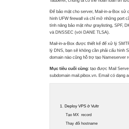
Tauberer, chúng ta có thể hoàn toàn tin t
Để bảo mật cho server, Mail-in-a-Box sử d
hình UFW firewall và chỉ mở những port cầ
tính năng bảo mật như graylisting, SPF, 
và DNSSEC (với DANE TLSA).
Mail-in-a-Box được thiết kế để xử lý SMT
lý DNS, bạn sẽ không cần phải cấu hình 
domain nào cũng hỗ trợ tạo Nameserver r
Mục tiêu cuối cùng
: tạo được Mail Serve
subdomain mail.pibox.vn. Email có dạng 
1. Deploy VPS ở Vultr
Tạo MX record
Thay đổi hostname