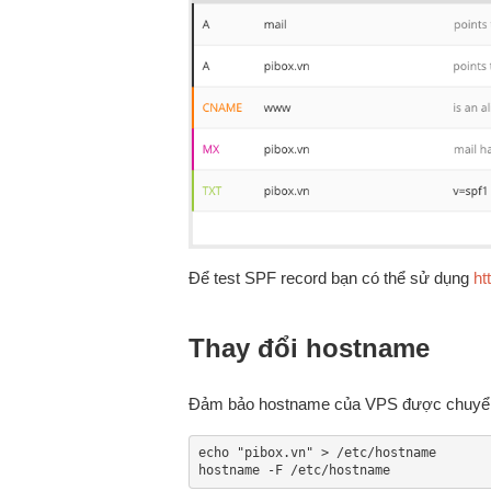
Để test SPF record bạn có thể sử dụng
ht
Thay đổi hostname
Đảm bảo hostname của VPS được chuyể
echo "pibox.vn" > /etc/hostname

hostname -F /etc/hostname