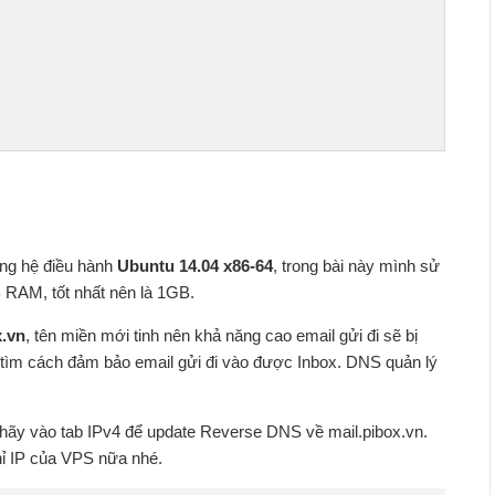
ụng hệ điều hành
Ubuntu 14.04 x86-64
, trong bài này mình sử
 RAM, tốt nhất nên là 1GB.
x.vn
, tên miền mới tinh nên khả năng cao email gửi đi sẽ bị
tìm cách đảm bảo email gửi đi vào được Inbox. DNS quản lý
 hãy vào tab IPv4 để update Reverse DNS về mail.pibox.vn.
hỉ IP của VPS nữa nhé.