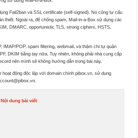
ưởng sử dụng Mail-in-a-Box.
ụng Fail2ban và SSL certificate (self-signed). Nó cũng tự cấu
n thiết. Ngoài ra, để chống spam, Mail-in-a-Box sử dụng các
DKIM, DMARC, opportunistic TLS, strong ciphers, HSTS,
P, IMAP/POP, spam filtering, webmail, và thậm chí tự quản
SPF, DKIM bằng tay nữa. Tuy nhiên, không phải nhà cung cấp
ecord nên mình sẽ không hướng dẫn trong bài này.
r hoạt động độc lập với domain chính pibox.vn, sử dụng
account@pibox.vn.
Nội dung bài viết