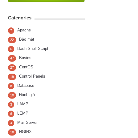
Categories
Apache
7
Bảo mật
22
Bash Shell Script
6
Basics
47
CentOS
27
Control Panels
19
Database
8
Đánh giá
10
LAMP
3
LEMP
6
Mail Server
4
NGINX
18