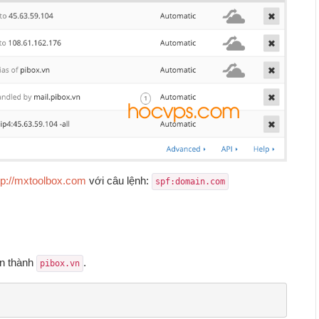
tp://mxtoolbox.com
với câu lệnh:
spf:domain.com
n thành
.
pibox.vn