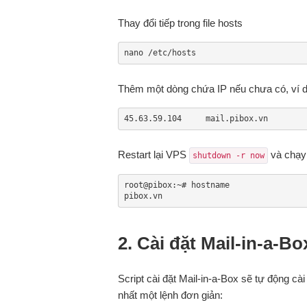
Thay đổi tiếp trong file hosts
nano /etc/hosts
Thêm một dòng chứa IP nếu chưa có, ví 
45.63.59.104     mail.pibox.vn
Restart lại VPS
và chạy
shutdown -r now
root@pibox:~# hostname

pibox.vn
2. Cài đặt Mail-in-a-Bo
Script cài đặt Mail-in-a-Box sẽ tự động c
nhất một lệnh đơn giản: