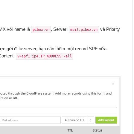
 MX với name là
, Server:
và Priority
pibox.vn
mail.pibox.vn
ược gửi đi từ server, bạn cần thêm một record SPF nữa.
Content:
v=spf1 ip4:IP_ADDRESS -all