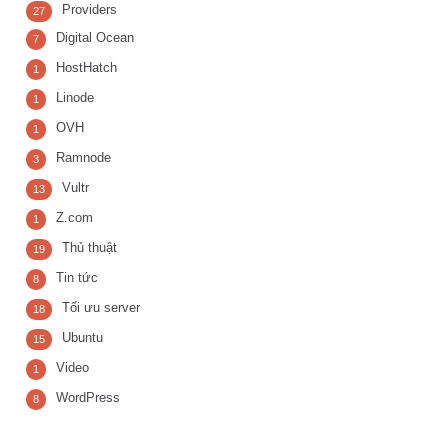
Providers
27
Digital Ocean
7
HostHatch
1
Linode
1
OVH
1
Ramnode
3
Vultr
13
Z.com
1
Thủ thuật
19
Tin tức
8
Tối ưu server
18
Ubuntu
15
Video
1
WordPress
8