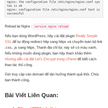
nginx: the configuration file /etc/nginx/nginx.conf syn
tax is ok

nginx: configuration file /etc/nginx/nginx.conf test is 
Reload lại Nginx :
service nginx reload
Nếu bạn dùng WordPress, hãy cài đặt plugin
Really Simple
SSL
để tự động redirect http sang https và chuyển toàn bộ link
.css, .js sang https. Thanh địa chỉ lúc này sẽ có màu xanh.
Nếu không muốn dùng plugin, bạn hãy tham khảo thêm
Hướng dẫn cài đặt Let’s Encrypt trong cPanel
để biết cách
thao tác thủ công.
Giờ truy cập vào domain để tận hưởng thành quả thôi. Chúc
bạn thành công.
Bài Viết Liên Quan: