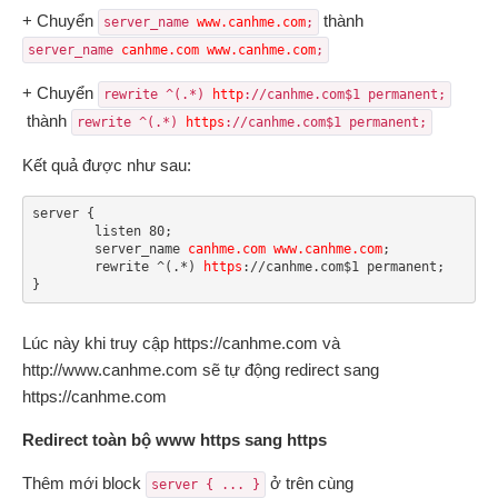
+ Chuyển
thành
server_name 
www.canhme.com
;
server_name 
canhme.com www.canhme.com
;
+ Chuyển
rewrite ^(.*) 
http
://canhme.com$1 permanent;
thành
rewrite ^(.*) 
https
://canhme.com$1 permanent;
Kết quả được như sau:
server {

	listen 80;

	server_name 
canhme.com www.canhme.com
;

	rewrite ^(.*) 
https
://canhme.com$1 permanent;

}
Lúc này khi truy cập https://canhme.com và
http://www.canhme.com sẽ tự động redirect sang
https://canhme.com
Redirect toàn bộ www https sang https
Thêm mới block
ở trên cùng
server { ... }