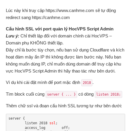
Lúc này khi truy cập https://www.canhme.com sẽ tự động
redirect sang https://canhme.com
Cấu hình SSL với port quản lý HocVPS Script Admin
Lưu ý:
Chỉ thiết lập đối với domain chính cài HocVPS –
Domain phụ KHÔNG thiết lập.
Đây chỉ là bước tùy chọn, nếu bạn sử dụng Cloudflare và kích
hoạt đám mây ẩn IP thì không được làm bước này. Nếu bạn
không muốn dùng IP, chỉ muốn dùng domain để truy cập khu
vực HocVPS Script Admin thì hãy thao tác như bên dưới.
Ví dụ khi cài đặt mình để port mặc định
.
2018
Tìm block cuối cùng
có dòng
server { ... }
listen 2018;
Thêm chữ ssl và đoạn cấu hình SSL tương tự như bên dưới:
server {

	listen 2018 
ssl
;

 	access_log        off;
