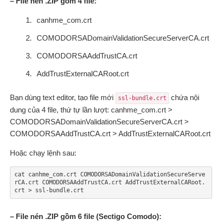
– File nén .ZIP gồm 4 file:
canhme_com.crt
COMODORSADomainValidationSecureServerCA.crt
COMODORSAAddTrustCA.crt
AddTrustExternalCARoot.crt
Bạn dùng text editor, tạo file mới
chứa nội
ssl-bundle.crt
dung của 4 file, thứ tự lần lượt: canhme_com.crt >
COMODORSADomainValidationSecureServerCA.crt >
COMODORSAAddTrustCA.crt > AddTrustExternalCARoot.crt
Hoặc chạy lệnh sau:
cat canhme_com.crt COMODORSADomainValidationSecureServe
rCA.crt COMODORSAAddTrustCA.crt AddTrustExternalCARoot.
crt > ssl-bundle.crt
– File nén .ZIP gồm 6 file (Sectigo Comodo):