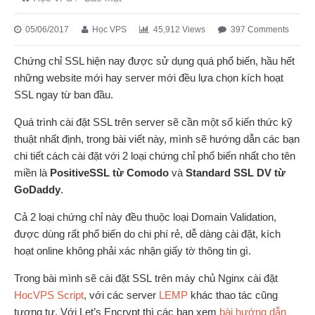
05/06/2017
Học VPS
45,912 Views
397 Comments
Chứng chỉ SSL hiện nay được sử dụng quá phổ biến, hầu hết
những website mới hay server mới đều lựa chọn kích hoạt
SSL ngay từ ban đầu.
Quá trình cài đặt SSL trên server sẽ cần một số kiến thức kỹ
thuật nhất định, trong bài viết này, mình sẽ hướng dẫn các bạn
chi tiết cách cài đặt với 2 loại chứng chỉ phổ biến nhất cho tên
miền là
PositiveSSL từ Comodo
và
Standard SSL DV từ
GoDaddy
.
Cả 2 loại chứng chỉ này đều thuộc loại Domain Validation,
được dùng rất phổ biến do chi phí rẻ, dễ dàng cài đặt, kích
hoạt online không phải xác nhận giấy tờ thông tin gì.
Trong bài mình sẽ cài đặt SSL trên máy chủ Nginx cài đặt
HocVPS Script
, với các server
LEMP
khác thao tác cũng
tương tự. Với Let’s Encrypt thì các bạn xem
bài hướng dẫn