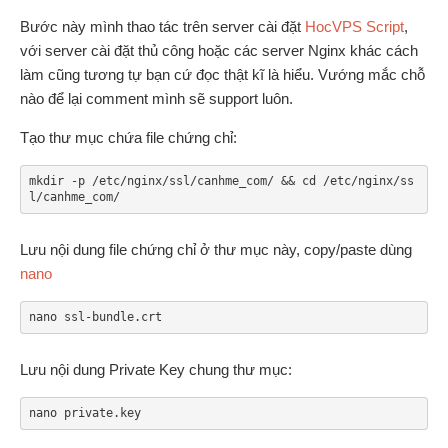
Bước này mình thao tác trên server cài đặt
HocVPS Script
,
với server cài đặt thủ công hoặc các server Nginx khác cách
làm cũng tương tự bạn cứ đọc thật kĩ là hiểu. Vướng mắc chỗ
nào để lại comment mình sẽ support luôn.
Tạo thư mục chứa file chứng chỉ:
mkdir -p /etc/nginx/ssl/canhme_com/ && cd /etc/nginx/ss
l/canhme_com/
Lưu nội dung file chứng chỉ ở thư mục này, copy/paste dùng
nano
nano ssl-bundle.crt
Lưu nội dung Private Key chung thư mục:
nano private.key