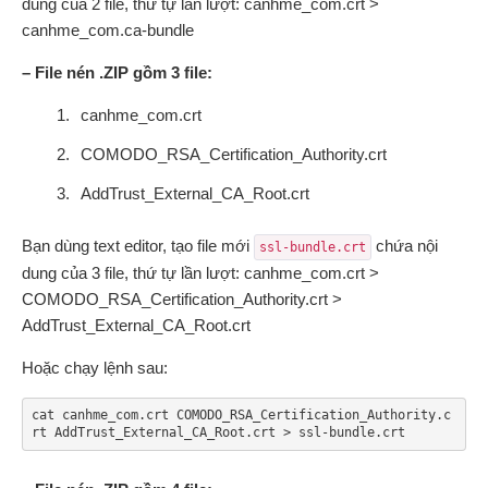
dung của 2 file, thứ tự lần lượt: canhme_com.crt >
canhme_com.ca-bundle
– File nén .ZIP gồm 3 file:
canhme_com.crt
COMODO_RSA_Certification_Authority.crt
AddTrust_External_CA_Root.crt
Bạn dùng text editor, tạo file mới
chứa nội
ssl-bundle.crt
dung của 3 file, thứ tự lần lượt: canhme_com.crt >
COMODO_RSA_Certification_Authority.crt >
AddTrust_External_CA_Root.crt
Hoặc chạy lệnh sau:
cat canhme_com.crt COMODO_RSA_Certification_Authority.c
rt AddTrust_External_CA_Root.crt > ssl-bundle.crt