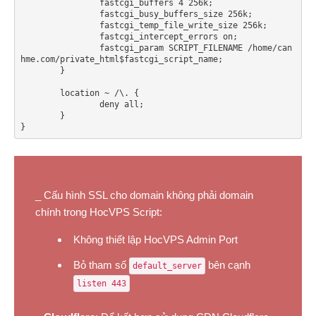
		fastcgi_buffers 4 256k;

		fastcgi_busy_buffers_size 256k;

		fastcgi_temp_file_write_size 256k;

		fastcgi_intercept_errors on;

        	fastcgi_param SCRIPT_FILENAME /home/can
hme.com/private_html$fastcgi_script_name;

    	}

	location ~ /\. {

		deny all;

	}

}
_ Cấu hình SSL cho domain không phải domain
chính trong HocVPS Script:
Không thiết lập HocVPS Admin Port
Bỏ tham số
bên cạnh
default_server
listen 443