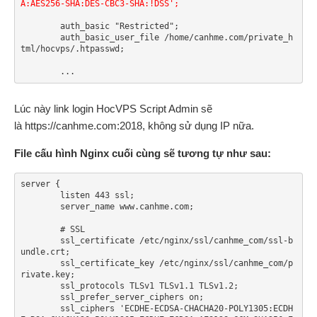
A:AES256-SHA:DES-CBC3-SHA:!DSS';
	auth_basic "Restricted";

	auth_basic_user_file /home/canhme.com/private_h
tml/hocvps/.htpasswd;

	...
Lúc này link login HocVPS Script Admin sẽ
là https://canhme.com:2018, không sử dụng IP nữa.
File cấu hình Nginx cuối cùng sẽ tương tự như sau:
server {

	listen 443 ssl;

	server_name www.canhme.com;

	# SSL

        ssl_certificate /etc/nginx/ssl/canhme_com/ssl-b
undle.crt;

        ssl_certificate_key /etc/nginx/ssl/canhme_com/p
rivate.key;

        ssl_protocols TLSv1 TLSv1.1 TLSv1.2;

        ssl_prefer_server_ciphers on;

	ssl_ciphers 'ECDHE-ECDSA-CHACHA20-POLY1305:ECDH