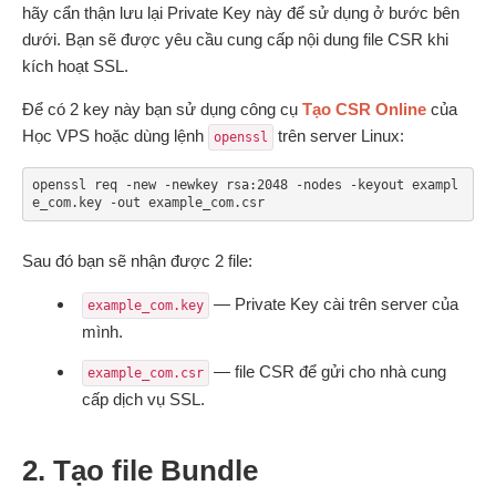
hãy cẩn thận lưu lại Private Key này để sử dụng ở bước bên
dưới. Bạn sẽ được yêu cầu cung cấp nội dung file CSR khi
kích hoạt SSL.
Để có 2 key này bạn sử dụng công cụ
Tạo CSR Online
của
Học VPS hoặc dùng lệnh
trên server Linux:
openssl
openssl req -new -newkey rsa:2048 -nodes -keyout exampl
e_com.key -out example_com.csr
Sau đó bạn sẽ nhận được 2 file:
— Private Key cài trên server của
example_com.key
mình.
— file CSR để gửi cho nhà cung
example_com.csr
cấp dịch vụ SSL.
2. Tạo file Bundle