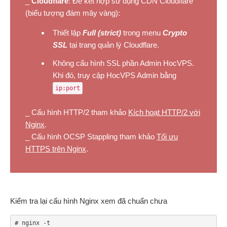
_
Cloudflare
: Để kết hợp sử dụng CDN Cloudflare
(biểu tượng đám mây vàng):
Thiết lập
Full (strict)
trong menu
Crypto
SSL
tại trang quản lý Cloudflare.
Không cấu hình SSL phần Admin HocVPS.
Khi đó, truy cập HocVPS Admin bằng
ip:port
_ Cấu hình HTTP/2 tham khảo
Kích hoạt HTTP/2 với
Nginx
.
_ Cấu hình OCSP Stappling tham khảo
Tối ưu
HTTPS trên Nginx
.
Kiểm tra lại cấu hình Nginx xem đã chuẩn chưa
# nginx -t
