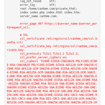
	log_not_found     off;

 	error_log         off;

    	root /home/canhme.com/private_html;

	index index.php index.html index.htm;

    	server_name canhme.com;

        error_page 497 https://$server_name:$server_por
t$request_uri;

        # SSL

        ssl_certificate /etc/nginx/ssl/canhme_com/ssl-b
undle.crt;

        ssl_certificate_key /etc/nginx/ssl/canhme_com/p
rivate.key;

        ssl_protocols TLSv1 TLSv1.1 TLSv1.2;

        ssl_prefer_server_ciphers on;

	ssl_ciphers 'ECDHE-ECDSA-CHACHA20-POLY1305:ECDH
E-RSA-CHACHA20-POLY1305:ECDHE-ECDSA-AES128-GCM-SHA256:E
CDHE-RSA-AES128-GCM-SHA256:ECDHE-ECDSA-AES256-GCM-SHA38
4:ECDHE-RSA-AES256-GCM-SHA384:DHE-RSA-AES128-GCM-SHA25
6:DHE-RSA-AES256-GCM-SHA384:ECDHE-ECDSA-AES128-SHA256:E
CDHE-RSA-AES128-SHA256:ECDHE-ECDSA-AES128-SHA:ECDHE-RSA
-AES256-SHA384:ECDHE-RSA-AES128-SHA:ECDHE-ECDSA-AES256-
SHA384:ECDHE-ECDSA-AES256-SHA:ECDHE-RSA-AES256-SHA:DHE-
RSA-AES128-SHA256:DHE-RSA-AES128-SHA:DHE-RSA-AES256-SHA
256:DHE-RSA-AES256-SHA:ECDHE-ECDSA-DES-CBC3-SHA:ECDHE-R
SA-DES-CBC3-SHA:EDH-RSA-DES-CBC3-SHA:AES128-GCM-SHA256:
AES256-GCM-SHA384:AES128-SHA256:AES256-SHA256:AES128-SH