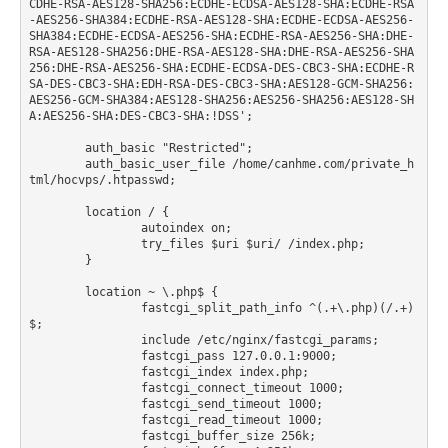
CDHE-RSA-AES128-SHA256:ECDHE-ECDSA-AES128-SHA:ECDHE-RSA
-AES256-SHA384:ECDHE-RSA-AES128-SHA:ECDHE-ECDSA-AES256-
SHA384:ECDHE-ECDSA-AES256-SHA:ECDHE-RSA-AES256-SHA:DHE-
RSA-AES128-SHA256:DHE-RSA-AES128-SHA:DHE-RSA-AES256-SHA
256:DHE-RSA-AES256-SHA:ECDHE-ECDSA-DES-CBC3-SHA:ECDHE-R
SA-DES-CBC3-SHA:EDH-RSA-DES-CBC3-SHA:AES128-GCM-SHA256:
AES256-GCM-SHA384:AES128-SHA256:AES256-SHA256:AES128-SH
A:AES256-SHA:DES-CBC3-SHA:!DSS';

	auth_basic "Restricted";

	auth_basic_user_file /home/canhme.com/private_h
tml/hocvps/.htpasswd;

     	location / {

		autoindex on;

		try_files $uri $uri/ /index.php;

	}

    	location ~ \.php$ {

		fastcgi_split_path_info ^(.+\.php)(/.+)
$;

        	include /etc/nginx/fastcgi_params;

        	fastcgi_pass 127.0.0.1:9000;

        	fastcgi_index index.php;

		fastcgi_connect_timeout 1000;

		fastcgi_send_timeout 1000;

		fastcgi_read_timeout 1000;

		fastcgi_buffer_size 256k;
