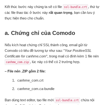
Kết thúc bước này chúng ta sẽ có file
, thứ tự
ssl-bundle.crt
các file thao tác ở bước này
rất quan trọng
, bạn cần lưu ý
thực hiện theo cho chuẩn.
a. Chứng chỉ của Comodo
Nếu kích hoạt chứng chỉ SSL thành công, email gửi từ
Comodo có tiêu đề tương tự như sau: “
Your PositiveSSL
Certificate for canhme.com
“, trong mail có đính kèm 1 file nén
, lúc này có thể có 2 trường hợp.
canhme_com.zip
– File nén .ZIP gồm 2 file:
canhme_com.crt
canhme_com.ca-bundle
Bạn dùng text editor, tạo file mới
chứa nội
ssl-bundle.crt