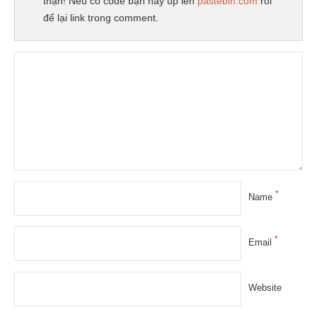
thận! Nếu có code bạn hãy up lên
pastebin.com
rồi
để lại link trong comment.
*
Name
*
Email
Website