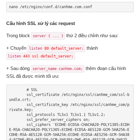
nano /etc/nginx/conf.d/canhme.com.conf
Cấu hình SSL xử lý các request
Trong block
thứ 2 điều chỉnh như sau:
server { ... }
+ Chuyển
thành
listen 
80 default_server
;
listen 
443 ssl default_server
;
+ Sau dòng
thêm đoạn cấu hình
server_name canhme.com;
SSL đã được mình tối ưu:
	# SSL

        ssl_certificate /etc/nginx/ssl/canhme_com/ssl-b
undle.crt;

        ssl_certificate_key /etc/nginx/ssl/canhme_com/p
rivate.key;

        ssl_protocols TLSv1 TLSv1.1 TLSv1.2;

        ssl_prefer_server_ciphers on;

	ssl_ciphers 'ECDHE-ECDSA-CHACHA20-POLY1305:ECDH
E-RSA-CHACHA20-POLY1305:ECDHE-ECDSA-AES128-GCM-SHA256:E
CDHE-RSA-AES128-GCM-SHA256:ECDHE-ECDSA-AES256-GCM-SHA38
4:ECDHE-RSA-AES256-GCM-SHA384:DHE-RSA-AES128-GCM-SHA25