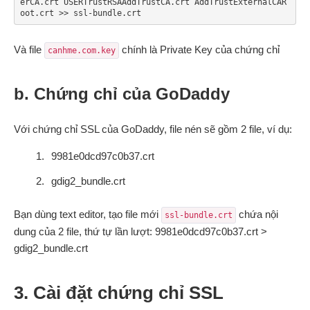
erCA.crt USERTrustRSAAddTrustCA.crt AddTrustExternalCAR
oot.crt >> ssl-bundle.crt
Và file
chính là Private Key của chứng chỉ
canhme.com.key
b. Chứng chỉ của GoDaddy
Với chứng chỉ SSL của GoDaddy, file nén sẽ gồm 2 file, ví dụ:
9981e0dcd97c0b37.crt
gdig2_bundle.crt
Bạn dùng text editor, tạo file mới
chứa nội
ssl-bundle.crt
dung của 2 file, thứ tự lần lượt: 9981e0dcd97c0b37.crt >
gdig2_bundle.crt
3. Cài đặt chứng chỉ SSL