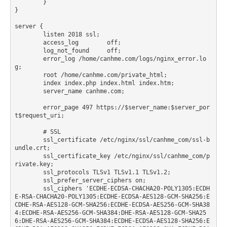
        }

}

server {

	listen 2018 ssl;

 	access_log        off;

	log_not_found     off;

 	error_log /home/canhme.com/logs/nginx_error.lo
g;

    	root /home/canhme.com/private_html;

	index index.php index.html index.htm;

    	server_name canhme.com;

        error_page 497 https://$server_name:$server_por
t$request_uri;

	# SSL

        ssl_certificate /etc/nginx/ssl/canhme_com/ssl-b
undle.crt;

        ssl_certificate_key /etc/nginx/ssl/canhme_com/p
rivate.key;

        ssl_protocols TLSv1 TLSv1.1 TLSv1.2;

        ssl_prefer_server_ciphers on;

	ssl_ciphers 'ECDHE-ECDSA-CHACHA20-POLY1305:ECDH
E-RSA-CHACHA20-POLY1305:ECDHE-ECDSA-AES128-GCM-SHA256:E
CDHE-RSA-AES128-GCM-SHA256:ECDHE-ECDSA-AES256-GCM-SHA38
4:ECDHE-RSA-AES256-GCM-SHA384:DHE-RSA-AES128-GCM-SHA25
6:DHE-RSA-AES256-GCM-SHA384:ECDHE-ECDSA-AES128-SHA256:E