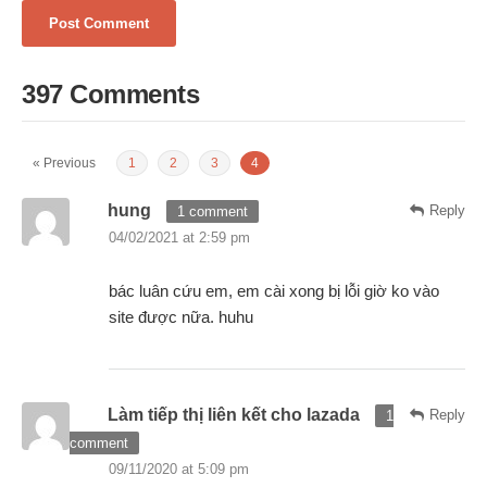
397 Comments
« Previous
1
2
3
4
hung
Reply
1 comment
04/02/2021 at 2:59 pm
bác luân cứu em, em cài xong bị lỗi giờ ko vào
site được nữa. huhu
Làm tiếp thị liên kết cho lazada
Reply
1
comment
09/11/2020 at 5:09 pm