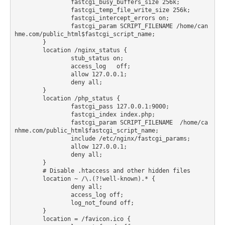
		fastcgi_busy_buffers_size 256k;

		fastcgi_temp_file_write_size 256k;

		fastcgi_intercept_errors on;

        	fastcgi_param SCRIPT_FILENAME /home/can
hme.com/public_html$fastcgi_script_name;

    	}

	location /nginx_status {

  		stub_status on;

  		access_log   off;

                allow 127.0.0.1;

                deny all;

	}

	location /php_status {

		fastcgi_pass 127.0.0.1:9000;

		fastcgi_index index.php;

		fastcgi_param SCRIPT_FILENAME  /home/ca
nhme.com/public_html$fastcgi_script_name;

		include /etc/nginx/fastcgi_params;

                allow 127.0.0.1;

                deny all;

    	}

	# Disable .htaccess and other hidden files

	location ~ /\.(?!well-known).* {

		deny all;

		access_log off;

		log_not_found off;

	}

        location = /favicon.ico {
