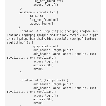
                log_not_found off;

                access_log off;

        }

       location = /robots.txt {

              allow all;

              log_not_found off;

              access_log off;

       }

	location ~* \.(3gp|gif|jpg|jpeg|png|ico|wmv|avi
|asf|asx|mpg|mpeg|mp4|pls|mp3|mid|wav|swf|flv|exe|zip|t
ar|rar|gz|tgz|bz2|uha|7z|doc|docx|xls|xlsx|pdf|iso|eot|
svg|ttf|woff)$ {

	        gzip_static off;

		add_header Pragma public;

		add_header Cache-Control "public, must-
revalidate, proxy-revalidate";

		access_log off;

		expires 30d;

		break;

        }

        location ~* \.(txt|js|css)$ {

	        add_header Pragma public;

		add_header Cache-Control "public, must-
revalidate, proxy-revalidate";

		access_log off;

		expires 30d;

		break;
