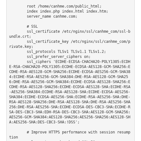
    	root /home/canhme.com/public_html;

	index index.php index.html index.htm;

    	server_name canhme.com;

	# SSL

        ssl_certificate /etc/nginx/ssl/canhme_com/ssl-b
undle.crt;

        ssl_certificate_key /etc/nginx/ssl/canhme_com/p
rivate.key;

        ssl_protocols TLSv1 TLSv1.1 TLSv1.2;

        ssl_prefer_server_ciphers on;

	ssl_ciphers 'ECDHE-ECDSA-CHACHA20-POLY1305:ECDH
E-RSA-CHACHA20-POLY1305:ECDHE-ECDSA-AES128-GCM-SHA256:E
CDHE-RSA-AES128-GCM-SHA256:ECDHE-ECDSA-AES256-GCM-SHA38
4:ECDHE-RSA-AES256-GCM-SHA384:DHE-RSA-AES128-GCM-SHA25
6:DHE-RSA-AES256-GCM-SHA384:ECDHE-ECDSA-AES128-SHA256:E
CDHE-RSA-AES128-SHA256:ECDHE-ECDSA-AES128-SHA:ECDHE-RSA
-AES256-SHA384:ECDHE-RSA-AES128-SHA:ECDHE-ECDSA-AES256-
SHA384:ECDHE-ECDSA-AES256-SHA:ECDHE-RSA-AES256-SHA:DHE-
RSA-AES128-SHA256:DHE-RSA-AES128-SHA:DHE-RSA-AES256-SHA
256:DHE-RSA-AES256-SHA:ECDHE-ECDSA-DES-CBC3-SHA:ECDHE-R
SA-DES-CBC3-SHA:EDH-RSA-DES-CBC3-SHA:AES128-GCM-SHA256:
AES256-GCM-SHA384:AES128-SHA256:AES256-SHA256:AES128-SH
A:AES256-SHA:DES-CBC3-SHA:!DSS';

        # Improve HTTPS performance with session resump
tion
