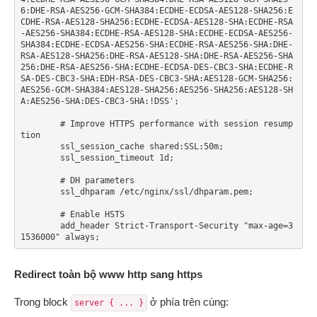
6:DHE-RSA-AES256-GCM-SHA384:ECDHE-ECDSA-AES128-SHA256:E
CDHE-RSA-AES128-SHA256:ECDHE-ECDSA-AES128-SHA:ECDHE-RSA
-AES256-SHA384:ECDHE-RSA-AES128-SHA:ECDHE-ECDSA-AES256-
SHA384:ECDHE-ECDSA-AES256-SHA:ECDHE-RSA-AES256-SHA:DHE-
RSA-AES128-SHA256:DHE-RSA-AES128-SHA:DHE-RSA-AES256-SHA
256:DHE-RSA-AES256-SHA:ECDHE-ECDSA-DES-CBC3-SHA:ECDHE-R
SA-DES-CBC3-SHA:EDH-RSA-DES-CBC3-SHA:AES128-GCM-SHA256:
AES256-GCM-SHA384:AES128-SHA256:AES256-SHA256:AES128-SH
A:AES256-SHA:DES-CBC3-SHA:!DSS';

        # Improve HTTPS performance with session resump
tion

        ssl_session_cache shared:SSL:50m;

        ssl_session_timeout 1d;

        # DH parameters

        ssl_dhparam /etc/nginx/ssl/dhparam.pem;

        # Enable HSTS

        add_header Strict-Transport-Security "max-age=3
Redirect toàn bộ www http sang https
Trong block
ở phía trên cùng:
server { ... }