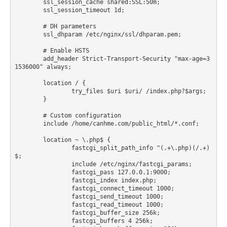
        ssl_session_cache shared:SSL:50m;

        ssl_session_timeout 1d;

        # DH parameters

        ssl_dhparam /etc/nginx/ssl/dhparam.pem;

        # Enable HSTS

        add_header Strict-Transport-Security "max-age=3
1536000" always;

    	location / {

		try_files $uri $uri/ /index.php?$args;

	}

	# Custom configuration

	include /home/canhme.com/public_html/*.conf;

    	location ~ \.php$ {

		fastcgi_split_path_info ^(.+\.php)(/.+)
$;

        	include /etc/nginx/fastcgi_params;

        	fastcgi_pass 127.0.0.1:9000;

        	fastcgi_index index.php;

		fastcgi_connect_timeout 1000;

		fastcgi_send_timeout 1000;

		fastcgi_read_timeout 1000;

		fastcgi_buffer_size 256k;

		fastcgi_buffers 4 256k;
