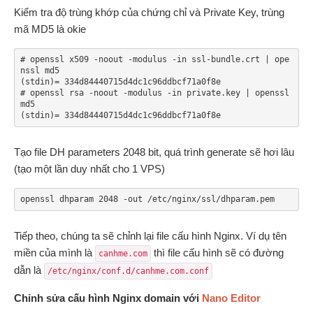
Kiểm tra độ trùng khớp của chứng chỉ và Private Key, trùng
mã MD5 là okie
# openssl x509 -noout -modulus -in ssl-bundle.crt | ope
nssl md5

(stdin)= 334d84440715d4dc1c96ddbcf71a0f8e

# openssl rsa -noout -modulus -in private.key | openssl 
md5

(stdin)= 334d84440715d4dc1c96ddbcf71a0f8e
Tạo file DH parameters 2048 bit, quá trình generate sẽ hơi lâu
(tạo một lần duy nhất cho 1 VPS)
openssl dhparam 2048 -out /etc/nginx/ssl/dhparam.pem
Tiếp theo, chúng ta sẽ chỉnh lại file cấu hình Nginx. Ví dụ tên
miền của mình là
thì file cấu hình sẽ có đường
canhme.com
dẫn là
/etc/nginx/conf.d/canhme.com.conf
Chỉnh sửa cấu hình Nginx domain với
Nano Editor