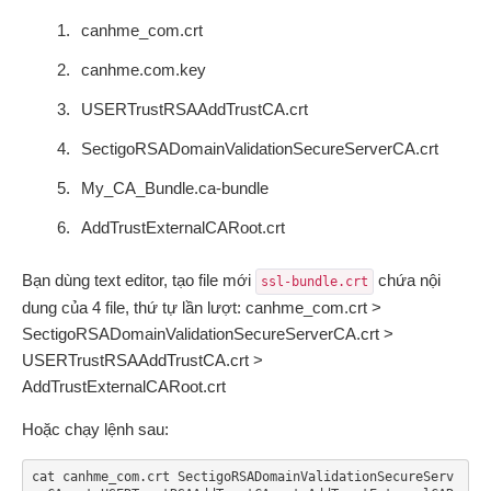
canhme_com.crt
canhme.com.key
USERTrustRSAAddTrustCA.crt
SectigoRSADomainValidationSecureServerCA.crt
My_CA_Bundle.ca-bundle
AddTrustExternalCARoot.crt
Bạn dùng text editor, tạo file mới
chứa nội
ssl-bundle.crt
dung của 4 file, thứ tự lần lượt: canhme_com.crt >
SectigoRSADomainValidationSecureServerCA.crt >
USERTrustRSAAddTrustCA.crt >
AddTrustExternalCARoot.crt
Hoặc chạy lệnh sau:
cat canhme_com.crt SectigoRSADomainValidationSecureServ