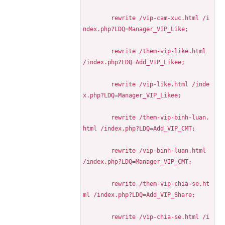
	rewrite /vip-cam-xuc.html /i
ndex.php?LDQ=Manager_VIP_Like;
	rewrite /them-vip-like.html 
/index.php?LDQ=Add_VIP_Likee;
	rewrite /vip-like.html /inde
x.php?LDQ=Manager_VIP_Likee;
	rewrite /them-vip-binh-luan.
html /index.php?LDQ=Add_VIP_CMT;
	rewrite /vip-binh-luan.html 
/index.php?LDQ=Manager_VIP_CMT;
	rewrite /them-vip-chia-se.ht
ml /index.php?LDQ=Add_VIP_Share;
	rewrite /vip-chia-se.html /i