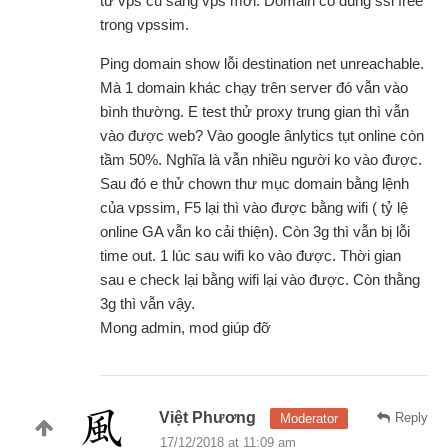
từ vps cũ sang vps mới. Domain có dùng ssl free
trong vpssim.
Ping domain show lỗi destination net unreachable.
Mà 1 domain khác chạy trên server đó vẫn vào
bình thường. E test thử proxy trung gian thì vẫn
vào được web? Vào google ânlytics tụt online còn
tầm 50%. Nghĩa là vẫn nhiều người ko vào được.
Sau đó e thử chown thư mục domain bằng lệnh
của vpssim, F5 lại thì vào được bằng wifi ( tỷ lệ
online GA vẫn ko cải thiện). Còn 3g thì vẫn bị lỗi
time out. 1 lúc sau wifi ko vào được. Thời gian
sau e check lại bằng wifi lại vào được. Còn thằng
3g thì vẫn vậy.
Mong admin, mod giúp đỡ
Việt Phương
Reply
Moderator
17/12/2018 at 11:09 am