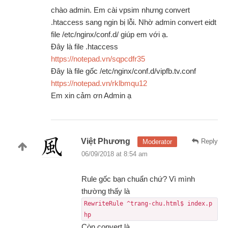
chào admin. Em cài vpsim nhưng convert
.htaccess sang ngin bị lỗi. Nhờ admin convert eidt
file /etc/nginx/conf.d/ giúp em với ạ.
Đây là file .htaccess
https://notepad.vn/sqpcdfr35
Đây là file gốc /etc/nginx/conf.d/vipfb.tv.conf
https://notepad.vn/rklbmqu12
Em xin cảm ơn Admin ạ
Việt Phương
Reply
Moderator
06/09/2018 at 8:54 am
Rule gốc bạn chuẩn chứ? Vì mình
thường thấy là
RewriteRule ^trang-chu.html$ index.p
hp
Còn convert là