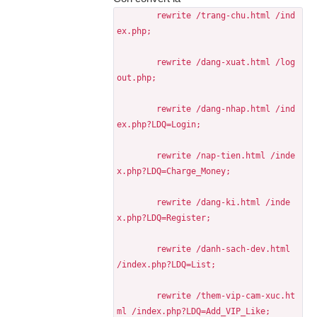
	rewrite /trang-chu.html /ind
ex.php;
	rewrite /dang-xuat.html /log
out.php;
	rewrite /dang-nhap.html /ind
ex.php?LDQ=Login;
	rewrite /nap-tien.html /inde
x.php?LDQ=Charge_Money;
	rewrite /dang-ki.html /inde
x.php?LDQ=Register;
	rewrite /danh-sach-dev.html 
/index.php?LDQ=List;
	rewrite /them-vip-cam-xuc.ht
ml /index.php?LDQ=Add_VIP_Like;