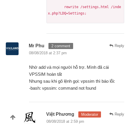
	rewrite /settings.html /inde
x.php?LDQ=Settings;
Mr Phu
Reply
2 comment
08/08/2018 at 2:37 pm
Nhờ add và mọi người hỗ trợ. Mình đã cái
VPSSIM hoàn tất
Nhưng sau khi gõ lệnh gọi: vpssim thì báo lỗi:
-bash: vpssim: command not found
Việt Phương
Reply
Moderator
08/08/2018 at 2:59 pm