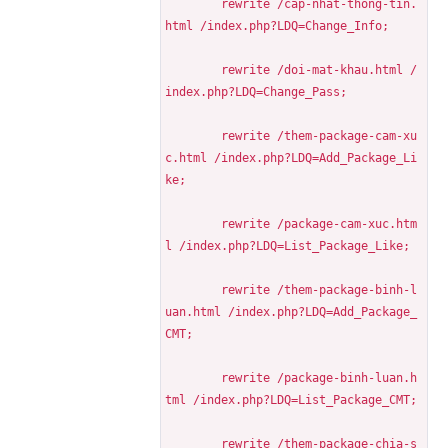
	rewrite /cap-nhat-thong-tin.
html /index.php?LDQ=Change_Info;
	rewrite /doi-mat-khau.html /
index.php?LDQ=Change_Pass;
	rewrite /them-package-cam-xu
c.html /index.php?LDQ=Add_Package_Li
ke;
	rewrite /package-cam-xuc.htm
l /index.php?LDQ=List_Package_Like;
	rewrite /them-package-binh-l
uan.html /index.php?LDQ=Add_Package_
CMT;
	rewrite /package-binh-luan.h
tml /index.php?LDQ=List_Package_CMT;
	rewrite /them-package-chia-s