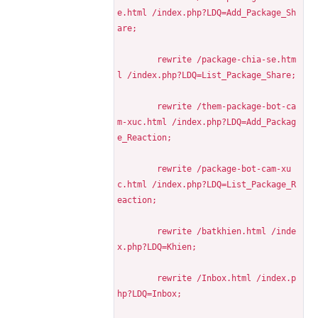
e.html /index.php?LDQ=Add_Package_Sh
are;
	rewrite /package-chia-se.htm
l /index.php?LDQ=List_Package_Share;
	rewrite /them-package-bot-ca
m-xuc.html /index.php?LDQ=Add_Packag
e_Reaction;
	rewrite /package-bot-cam-xu
c.html /index.php?LDQ=List_Package_R
eaction;
	rewrite /batkhien.html /inde
x.php?LDQ=Khien;
	rewrite /Inbox.html /index.p
hp?LDQ=Inbox;