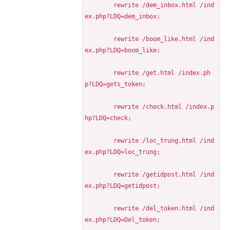
	rewrite /dem_inbox.html /ind
ex.php?LDQ=dem_inbox;
	rewrite /boom_like.html /ind
ex.php?LDQ=boom_like;
	rewrite /get.html /index.ph
p?LDQ=gets_token;
	rewrite /check.html /index.p
hp?LDQ=check;
	rewrite /loc_trung.html /ind
ex.php?LDQ=loc_trung;
	rewrite /getidpost.html /ind
ex.php?LDQ=getidpost;
	rewrite /del_token.html /ind
ex.php?LDQ=Del_token;