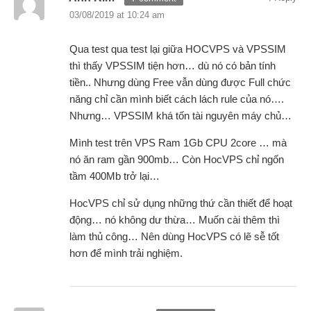
03/08/2019 at 10:24 am
Qua test qua test lại giữa HOCVPS và VPSSIM
thì thấy VPSSIM tiện hơn… dù nó có bản tính
tiền.. Nhưng dùng Free vẫn dùng được Full chức
năng chỉ cần mình biết cách lách rule của nó….
Nhưng… VPSSIM khá tốn tài nguyên máy chủ…
Mình test trên VPS Ram 1Gb CPU 2core … mà
nó ăn ram gần 900mb… Còn HocVPS chỉ ngốn
tầm 400Mb trở lại…
HocVPS chỉ sử dụng những thứ cần thiết để hoạt
động… nó không dư thừa… Muốn cài thêm thì
làm thủ công… Nên dùng HocVPS có lẽ sễ tốt
hơn để mình trải nghiệm.