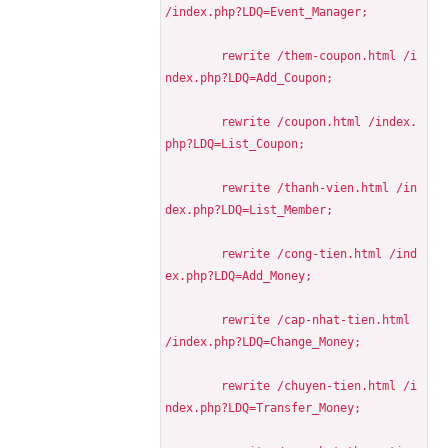
/index.php?LDQ=Event_Manager;
	rewrite /them-coupon.html /i
ndex.php?LDQ=Add_Coupon;
	rewrite /coupon.html /index.
php?LDQ=List_Coupon;
	rewrite /thanh-vien.html /in
dex.php?LDQ=List_Member;
	rewrite /cong-tien.html /ind
ex.php?LDQ=Add_Money;
	rewrite /cap-nhat-tien.html 
/index.php?LDQ=Change_Money;
	rewrite /chuyen-tien.html /i
ndex.php?LDQ=Transfer_Money;