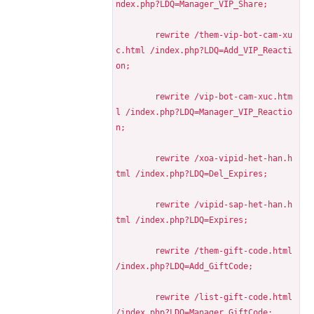
ndex.php?LDQ=Manager_VIP_Share;
	rewrite /them-vip-bot-cam-xu
c.html /index.php?LDQ=Add_VIP_Reacti
on;
	rewrite /vip-bot-cam-xuc.htm
l /index.php?LDQ=Manager_VIP_Reactio
n;
	rewrite /xoa-vipid-het-han.h
tml /index.php?LDQ=Del_Expires;
	rewrite /vipid-sap-het-han.h
tml /index.php?LDQ=Expires;
	rewrite /them-gift-code.html 
/index.php?LDQ=Add_GiftCode;
	rewrite /list-gift-code.html 
/index.php?LDQ=Manager_GiftCode;