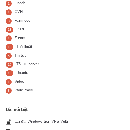
Linode
1
OVH
1
Ramnode
3
Vultr
13
Z.com
1
Thủ thuật
19
Tin tức
8
Tối ưu server
18
Ubuntu
15
Video
1
WordPress
8
Bài nổi bật
Cài đặt Windows trên VPS Vultr