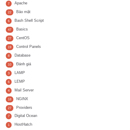
Apache
7
Bảo mật
22
Bash Shell Script
6
Basics
47
CentOS
27
Control Panels
19
Database
8
Đánh giá
10
LAMP
3
LEMP
6
Mail Server
4
NGINX
18
Providers
27
Digital Ocean
7
HostHatch
1