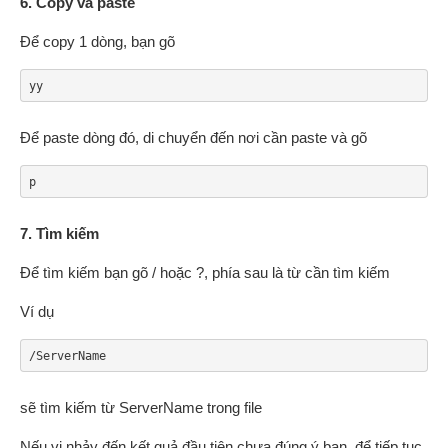
6. Copy và paste
Để copy 1 dòng, bạn gõ
yy
Để paste dòng đó, di chuyển đến nơi cần paste và gõ
p
7. Tìm kiếm
Để tìm kiếm bạn gõ / hoặc ?, phía sau là từ cần tìm kiếm
Ví dụ
/ServerName
sẽ tìm kiếm từ ServerName trong file
Nếu vi nhảy đến kết quả đầu tiên chưa đúng ý bạn, để tiếp tục