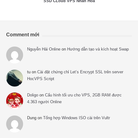
SSD CLoud VPS Nhân Hòa
Comment mới
Nguyễn Hải Online
on
Hướng dẫn tạo và kích hoạt Swap
tu
on
Cài đặt chứng chỉ Let’s Encrypt SSL trên server
HocVPS Script
Doligo
on
Cấu hình tối ưu cho VPS, 2GB RAM được
4.363 người Online
Dung
on
Tổng hợp Windows ISO cài trên Vultr