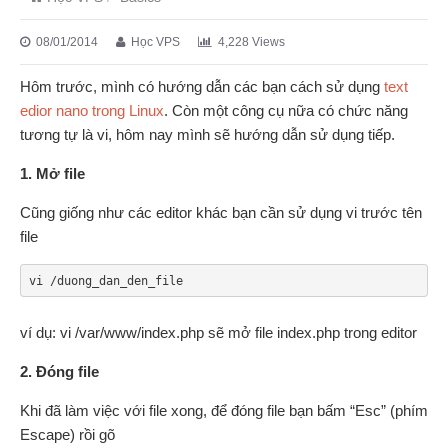
08/01/2014
Học VPS
4,228 Views
Hôm trước, mình có hướng dẫn các bạn cách sử dụng
text
edior nano trong Linux
. Còn một công cụ nữa có chức năng
tương tự là vi, hôm nay mình sẽ hướng dẫn sử dụng tiếp.
1. Mở file
Cũng giống như các editor khác bạn cần sử dụng vi trước tên
file
vi /duong_dan_den_file
ví dụ: vi /var/www/index.php sẽ mở file index.php trong editor
2. Đóng file
Khi đã làm việc với file xong, để đóng file bạn bấm “Esc” (phím
Escape) rồi gõ