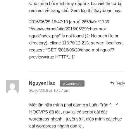
Cho mình hỏi mình truy cập link bài viết thì cứ bị
redirect về trang chủ. Xem log thì thấy đoạn này.
2016/06/29 16:47:10 [error] 2659#0: *1780
“/data/webroot/site/2016/06/29/chao-moi-
nguoi/index.php” is not found (2: No such file or
directory), client: 118.70.12.213, server: localhost,
request: “GET /2016/06/29/chao-moi-nguoi/?
preview=true HTTP/1.1”
NguyenHao
Reply
6 comment
29/05/2016 at 10:17 am
Một lần nữa mình phải cảm ơn Luân Trần ^__^
HOCVPS đã tốt , nay lại có script cài đặt
wordpress nhanh , tuyệt vời , giúp mình cài chục
cái wordpress nhanh gọn lẹ .