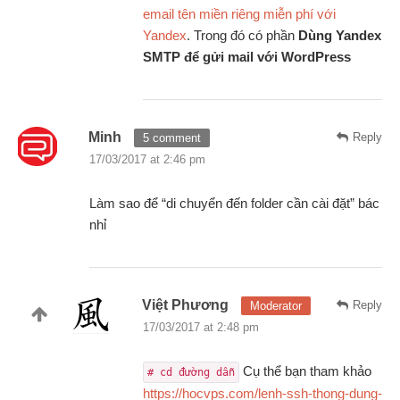
email tên miền riêng miễn phí với
Yandex
. Trong đó có phần
Dùng Yandex
SMTP để gửi mail với WordPress
Minh
Reply
5 comment
17/03/2017 at 2:46 pm
Làm sao để “di chuyển đến folder cần cài đặt” bác
nhỉ
Việt Phương
Reply
Moderator
17/03/2017 at 2:48 pm
Cụ thể bạn tham khảo
# cd đường dẫn
https://hocvps.com/lenh-ssh-thong-dung-