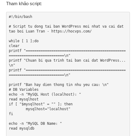
Tham khảo script:
#!/bin/bash

# Script tu dong tai ban WordPress moi nhat va cai dat 
tao boi Luan Tran - https://hocvps.com/

while [ 1 ];do

clear

printf "===============================================
==========================\n"

printf "Chuan bi qua trinh tai ban cai dat WordPress... 
\n"

printf "===============================================
==========================\n"

printf "Ban hay dien thong tin nhu yeu cau: \n"

# DB Variables

echo -n "MySQL Host (localhost): "

read mysqlhost

if [ "$mysqlhost" = "" ]; then

	mysqlhost="localhost"

fi

echo -n "MySQL DB Name: "

read mysqldb
