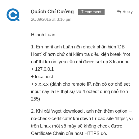
Quách Chí Cường
Reply
7 comment
26/09/2016 at 3:16 pm
Hi anh Luân,
1. Em nghĩ anh Luân nên check phần biến ‘DB
Host’ kĩ hơn chứ chỉ kiểm tra điều kiện break ‘not
nul’ thì ko ổn, yêu cầu chỉ được set up 3 loại input
+ 127.0.0.1
+ localhost
+ x.x.x.x (dành cho remote IP, nên có cơ chế set
input này là IP thật sự và 4 octect cũng nhỏ hơn
255)
2. Khi xài ‘wget’ download , anh nên thêm option ‘–
no-check-certificate’ khi down từ các site ‘https’, vì
trên Linux một số máy sẽ không check được
Certificate Chain của host HTTPS đó.