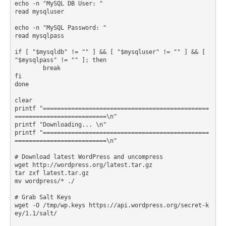
echo -n "MySQL DB User: "

read mysqluser

echo -n "MySQL Password: "

read mysqlpass

if [ "$mysqldb" != "" ] && [ "$mysqluser" != "" ] && [ 
"$mysqlpass" != "" ]; then

	break

fi

done

clear

printf "===============================================
==========================\n"

printf "Downloading... \n"

printf "===============================================
==========================\n"

# Download latest WordPress and uncompress

wget http://wordpress.org/latest.tar.gz

tar zxf latest.tar.gz

mv wordpress/* ./

# Grab Salt Keys

wget -O /tmp/wp.keys https://api.wordpress.org/secret-k
ey/1.1/salt/
