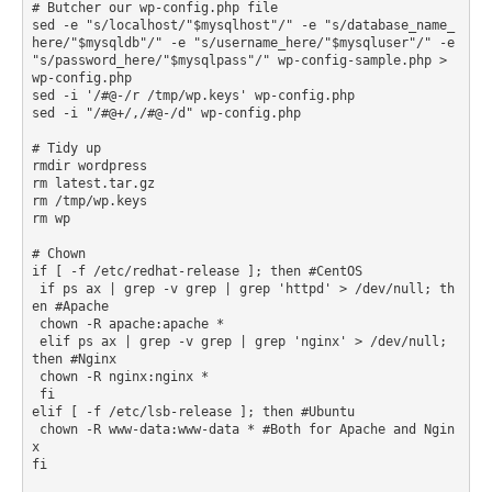
# Butcher our wp-config.php file

sed -e "s/localhost/"$mysqlhost"/" -e "s/database_name_
here/"$mysqldb"/" -e "s/username_here/"$mysqluser"/" -e 
"s/password_here/"$mysqlpass"/" wp-config-sample.php > 
wp-config.php

sed -i '/#@-/r /tmp/wp.keys' wp-config.php

sed -i "/#@+/,/#@-/d" wp-config.php

# Tidy up

rmdir wordpress

rm latest.tar.gz

rm /tmp/wp.keys

rm wp

# Chown

if [ -f /etc/redhat-release ]; then #CentOS

 if ps ax | grep -v grep | grep 'httpd' > /dev/null; th
en #Apache

 chown -R apache:apache *

 elif ps ax | grep -v grep | grep 'nginx' > /dev/null; 
then #Nginx

 chown -R nginx:nginx *

 fi

elif [ -f /etc/lsb-release ]; then #Ubuntu

 chown -R www-data:www-data * #Both for Apache and Ngin
x

fi
