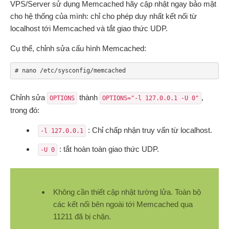
VPS/Server sử dụng Memcached hãy cập nhật ngay bảo mật
cho hệ thống của mình: chỉ cho phép duy nhất kết nối từ
localhost tới Memcached và tắt giao thức UDP.
Cụ thể, chỉnh sửa cấu hình Memcached:
# nano /etc/sysconfig/memcached
Chỉnh sửa
thành
,
OPTIONS
OPTIONS="-l 127.0.0.1 -U 0"
trong đó:
: Chỉ chấp nhận truy vấn từ localhost.
-l 127.0.0.1
: tắt hoàn toàn giao thức UDP.
-U 0
Không cần thiết cập nhật tường lửa. Toàn bộ
các kết nối bên ngoài tới Memcached qua
11211 đã bị chặn.