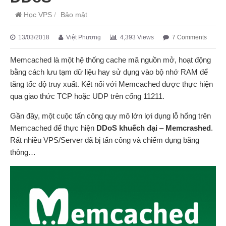
Học VPS
/
Bảo mật
13/03/2018
Việt Phương
4,393 Views
7 Comments
Memcached là một hệ thống cache mã nguồn mở, hoạt động
bằng cách lưu tạm dữ liệu hay sử dụng vào bộ nhớ RAM để
tăng tốc độ truy xuất. Kết nối với Memcached được thực hiện
qua giao thức TCP hoặc UDP trên cổng 11211.
Gần đây, một cuộc tấn công quy mô lớn lợi dụng lỗ hổng trên
Memcached để thực hiện
DDoS khuếch đại
–
Memcrashed
.
Rất nhiều VPS/Server đã bị tấn công và chiếm dụng băng
thông…