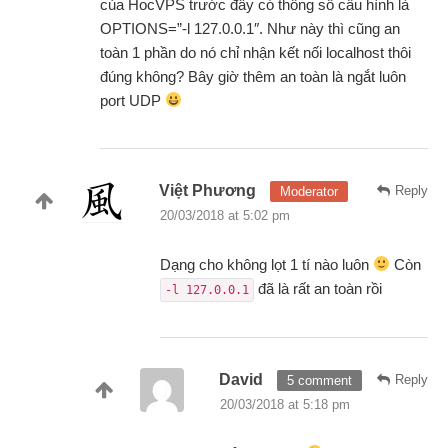
của HocVPS trước đây có thông số cấu hình là
OPTIONS=”-l 127.0.0.1″. Như này thì cũng an
toàn 1 phần do nó chỉ nhận kết nối localhost thôi
đúng không? Bây giờ thêm an toàn là ngắt luôn
port UDP
Việt Phương
Reply
Moderator
20/03/2018 at 5:02 pm
Dạng cho không lọt 1 tí nào luôn
Còn
đã là rất an toàn rồi
-l 127.0.0.1
David
Reply
5 comment
20/03/2018 at 5:18 pm