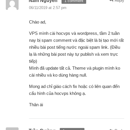
Nam Nguyễn
Reply
1 comment
06/11/2019 at 2:57 pm
Chào ad,
VPS mình cài hocvps và wordpress, tầm 2 tuần
nay bị spam comment và đặc biệt là bị tạo mới rất
nhiều bài post tiếng nước ngoài spam link. (Điều
lạ là những bài post này tự publish và xem trực
tiếp)
Mình đã update tất cả. Theme và plugin mình ko
cài nhiều và ko dùng hàng null.
Mong ad chỉ giáo cách fix hoặc có liên quan đến
cấu hình của hocvps không ạ.
Thân ái