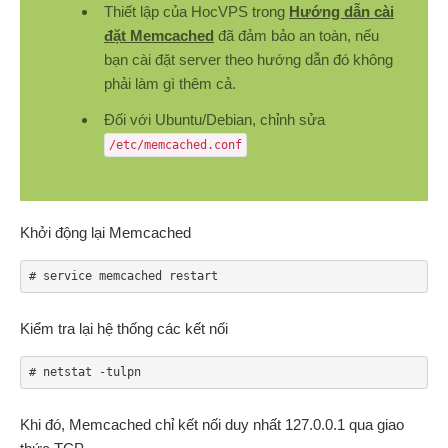
Thiết lập của HocVPS trong
Hướng dẫn cài
đặt Memcached
đã đảm bảo an toàn, nếu
bạn cài đặt server theo hướng dẫn đó không
phải làm gì thêm cả.
Đối với Ubuntu/Debian, chỉnh sửa
/etc/memcached.conf
Khởi động lại Memcached
# service memcached restart
Kiểm tra lại hệ thống các kết nối
# netstat -tulpn
Khi đó, Memcached chỉ kết nối duy nhất 127.0.0.1 qua giao