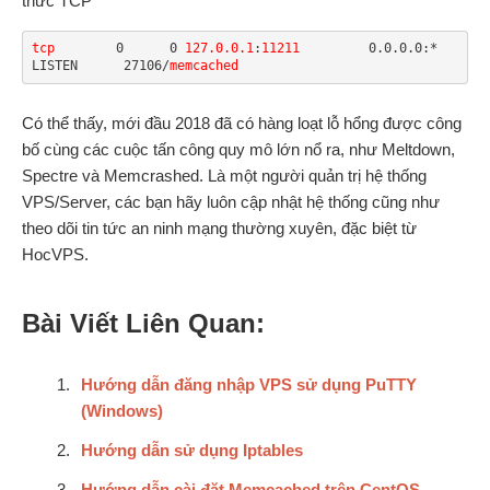
thức TCP
tcp
        0      0 
127.0.0.1
:
11211
         0.0.0.0:*               
LISTEN      27106/
memcached
Có thể thấy, mới đầu 2018 đã có hàng loạt lỗ hổng được công
bố cùng các cuộc tấn công quy mô lớn nổ ra, như Meltdown,
Spectre và Memcrashed. Là một người quản trị hệ thống
VPS/Server, các bạn hãy luôn cập nhật hệ thống cũng như
theo dõi tin tức an ninh mạng thường xuyên, đặc biệt từ
HocVPS.
Bài Viết Liên Quan:
Hướng dẫn đăng nhập VPS sử dụng PuTTY
(Windows)
Hướng dẫn sử dụng Iptables
Hướng dẫn cài đặt Memcached trên CentOS