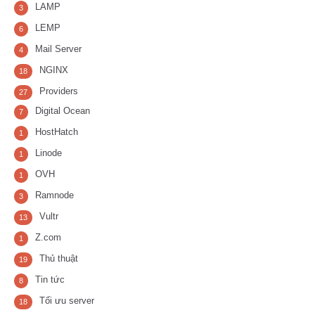
LAMP
3
LEMP
6
Mail Server
4
NGINX
18
Providers
27
Digital Ocean
7
HostHatch
1
Linode
1
OVH
1
Ramnode
3
Vultr
13
Z.com
1
Thủ thuật
19
Tin tức
8
Tối ưu server
18