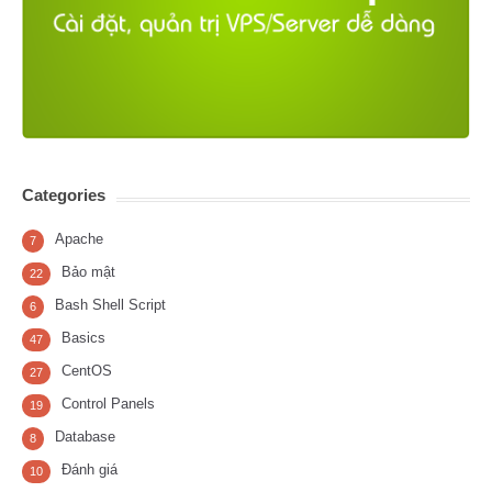
Categories
Apache
7
Bảo mật
22
Bash Shell Script
6
Basics
47
CentOS
27
Control Panels
19
Database
8
Đánh giá
10