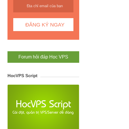
Forum hỏi đáp Học VPS
HocVPS Script