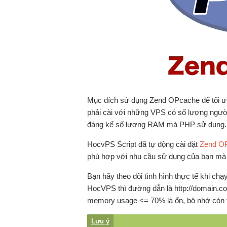
Mục đích sử dụng Zend OPcache để tối ưu 
phải cài với những VPS có số lượng ngườ
đáng kể số lượng RAM mà PHP sử dụng.
HocvPS Script đã tự động cài đặt
Zend O
phù hợp với nhu cầu sử dụng của bạn mà 
Bạn hãy theo dõi tình hình thực tế khi chạ
HocVPS thì đường dẫn là http://domain.c
memory usage <= 70% là ổn, bộ nhớ còn 
Lưu ý