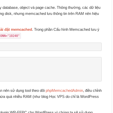
database, object và page cache. Thông thường, các dữ liệu
ng disk, nhưng memcached lưu thông tin trên RAM nên hiệu
ài đặt memcached
. Trong phần Cấu hình Memcached lưu ý
CONN="10240"
 nên sử dụng tool theo dõi
phpMemcachedAdmin
, điều chỉnh
thừa quá nhiều RAM (như blog Học VPS do chỉ là WordPress
i plugin WP-FFPC cho WordPress vì chúng ta sẽ sử dụng