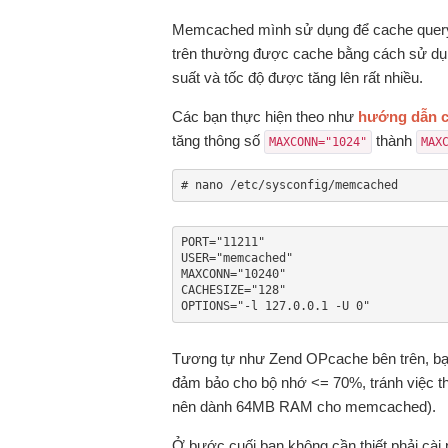
Memcached mình sử dụng để cache query 
trên thường được cache bằng cách sử dụ
suất và tốc độ được tăng lên rất nhiều.
Các bạn thực hiện theo như
hướng dẫn c
tăng thông số
thành
MAXCONN="1024"
MAX
# nano /etc/sysconfig/memcached
PORT="11211"

USER="memcached"

MAXCONN="10240"

CACHESIZE="128"

OPTIONS="-l 127.0.0.1 -U 0"
Tương tự như Zend OPcache bên trên, bạn
đảm bảo cho bộ nhớ <= 70%, tránh việc 
nên dành 64MB RAM cho memcached).
Ở bước cuối bạn không cần thiết phải cà