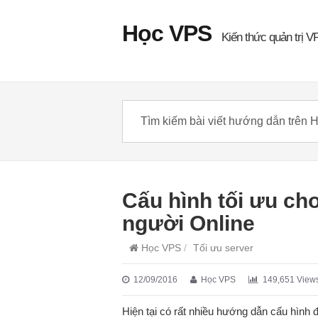
Học VPS
Kiến thức quản trị V
Cấu hình tối ưu c
người Online
Học VPS
/
Tối ưu server
12/09/2016
Học VPS
149,651 View
Hiện tại có rất nhiều hướng dẫn cấu hình 