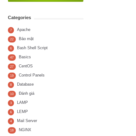
Categories
Apache
7
Bảo mật
22
Bash Shell Script
6
Basics
47
CentOS
27
Control Panels
19
Database
8
Đánh giá
10
LAMP
3
LEMP
6
Mail Server
4
NGINX
18