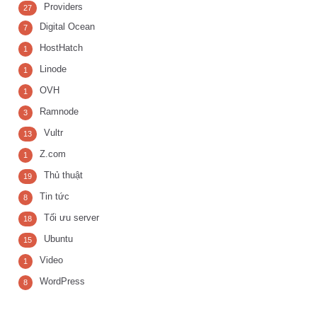
Providers
27
Digital Ocean
7
HostHatch
1
Linode
1
OVH
1
Ramnode
3
Vultr
13
Z.com
1
Thủ thuật
19
Tin tức
8
Tối ưu server
18
Ubuntu
15
Video
1
WordPress
8