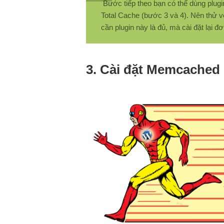
Bước tiếp theo bạn có thể dùng plug
Total Cache (bước 3 và 4). Nên thử 
cần plugin này là đủ, mà cài đặt lại đơ
3. Cài đặt Memcached