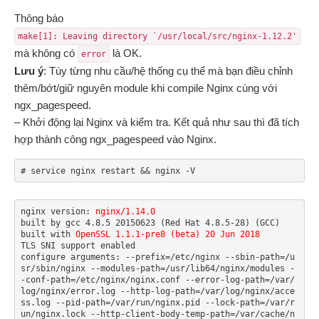
Thông báo
make[1]: Leaving directory `/usr/local/src/nginx-1.12.2'
mà không có
là OK.
error
Lưu ý
: Tùy từng nhu cầu/hệ thống cụ thể mà bạn điều chỉnh
thêm/bớt/giữ nguyên module khi compile Nginx cùng với
ngx_pagespeed.
– Khởi động lại Nginx và kiểm tra. Kết quả như sau thì đã tích
hợp thành công ngx_pagespeed vào Nginx.
# service nginx restart && nginx -V
nginx version: 
nginx/1.14.0
built by gcc 4.8.5 20150623 (Red Hat 4.8.5-28) (GCC)

built with 
OpenSSL 1.1.1-pre8 (beta) 20 Jun 2018
TLS SNI support enabled

configure arguments: --prefix=/etc/nginx --sbin-path=/u
sr/sbin/nginx --modules-path=/usr/lib64/nginx/modules -
-conf-path=/etc/nginx/nginx.conf --error-log-path=/var/
log/nginx/error.log --http-log-path=/var/log/nginx/acce
ss.log --pid-path=/var/run/nginx.pid --lock-path=/var/r
un/nginx.lock --http-client-body-temp-path=/var/cache/n