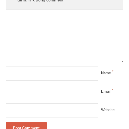
để lại link trong comment.
*
Name
*
Email
Website