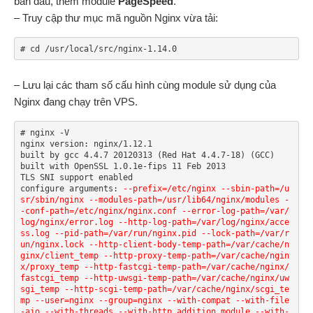
ban đầu, thêm module
PageSpeed
.
– Truy cập thư mục mã nguồn Nginx vừa tải:
# cd /usr/local/src/nginx-1.14.0
– Lưu lại các tham số cấu hình cùng module sử dụng của
Nginx đang chạy trên VPS.
# nginx -V

nginx version: nginx/1.12.1

built by gcc 4.4.7 20120313 (Red Hat 4.4.7-18) (GCC)

built with OpenSSL 1.0.1e-fips 11 Feb 2013

TLS SNI support enabled

configure arguments: 
--prefix=/etc/nginx --sbin-path=/u
sr/sbin/nginx --modules-path=/usr/lib64/nginx/modules -
-conf-path=/etc/nginx/nginx.conf --error-log-path=/var/
log/nginx/error.log --http-log-path=/var/log/nginx/acce
ss.log --pid-path=/var/run/nginx.pid --lock-path=/var/r
un/nginx.lock --http-client-body-temp-path=/var/cache/n
ginx/client_temp --http-proxy-temp-path=/var/cache/ngin
x/proxy_temp --http-fastcgi-temp-path=/var/cache/nginx/
fastcgi_temp --http-uwsgi-temp-path=/var/cache/nginx/uw
sgi_temp --http-scgi-temp-path=/var/cache/nginx/scgi_te
mp --user=nginx --group=nginx --with-compat --with-file
-aio --with-threads --with-http_addition_module --with-