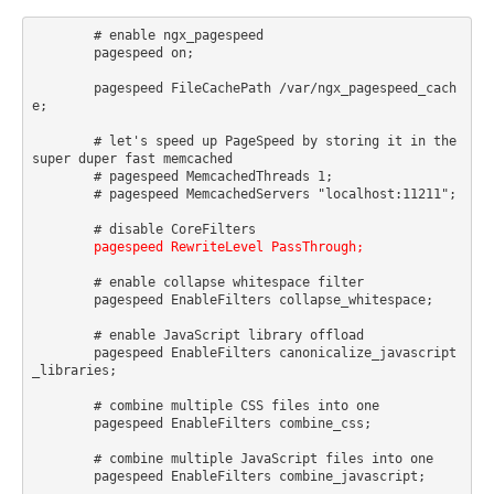
	# enable ngx_pagespeed

        pagespeed on;

        pagespeed FileCachePath /var/ngx_pagespeed_cach
e;

        # let's speed up PageSpeed by storing it in the 
super duper fast memcached

        # pagespeed MemcachedThreads 1;

        # pagespeed MemcachedServers "localhost:11211";

        # disable CoreFilters

pagespeed RewriteLevel PassThrough;
        # enable collapse whitespace filter

        pagespeed EnableFilters collapse_whitespace;

        # enable JavaScript library offload

        pagespeed EnableFilters canonicalize_javascript
_libraries;

        # combine multiple CSS files into one

        pagespeed EnableFilters combine_css;

        # combine multiple JavaScript files into one

        pagespeed EnableFilters combine_javascript;
