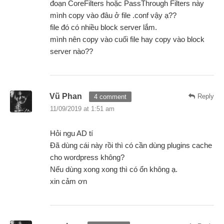
đoạn CoreFilters hoặc PassThrough Filters này
mình copy vào đâu ở file .conf vậy ạ??
file đó có nhiều block server lắm.
mình nên copy vào cuối file hay copy vào block
server nào??
Vũ Phan
Reply
4 comment
11/09/2019 at 1:51 am
Hỏi ngu AD tí
Đã dùng cái này rồi thì có cần dùng plugins cache
cho wordpress không?
Nếu dùng xong xong thì có ổn không ạ.
xin cảm ơn