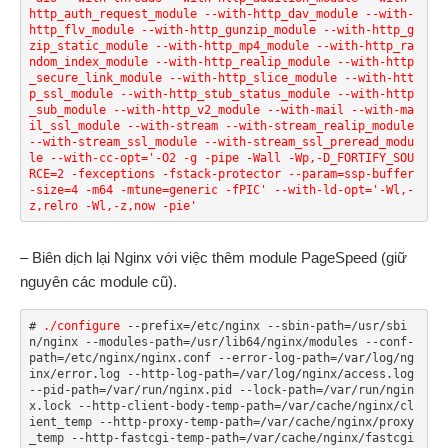
http_auth_request_module --with-http_dav_module --with-
http_flv_module --with-http_gunzip_module --with-http_g
zip_static_module --with-http_mp4_module --with-http_ra
ndom_index_module --with-http_realip_module --with-http
_secure_link_module --with-http_slice_module --with-htt
p_ssl_module --with-http_stub_status_module --with-http
_sub_module --with-http_v2_module --with-mail --with-ma
il_ssl_module --with-stream --with-stream_realip_module 
--with-stream_ssl_module --with-stream_ssl_preread_modu
le --with-cc-opt='-O2 -g -pipe -Wall -Wp,-D_FORTIFY_SOU
RCE=2 -fexceptions -fstack-protector --param=ssp-buffer
-size=4 -m64 -mtune=generic -fPIC' --with-ld-opt='-Wl,-
z,relro -Wl,-z,now -pie'
– Biên dịch lại Nginx với việc thêm module PageSpeed (giữ
nguyên các module cũ).
# 
./configure
 --prefix=/etc/nginx --sbin-path=/usr/sbi
n/nginx --modules-path=/usr/lib64/nginx/modules --conf-
path=/etc/nginx/nginx.conf --error-log-path=/var/log/ng
inx/error.log --http-log-path=/var/log/nginx/access.log 
--pid-path=/var/run/nginx.pid --lock-path=/var/run/ngin
x.lock --http-client-body-temp-path=/var/cache/nginx/cl
ient_temp --http-proxy-temp-path=/var/cache/nginx/proxy
_temp --http-fastcgi-temp-path=/var/cache/nginx/fastcgi