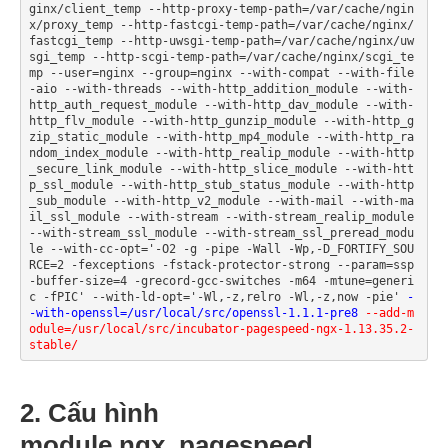
ginx/client_temp --http-proxy-temp-path=/var/cache/ngin
x/proxy_temp --http-fastcgi-temp-path=/var/cache/nginx/
fastcgi_temp --http-uwsgi-temp-path=/var/cache/nginx/uw
sgi_temp --http-scgi-temp-path=/var/cache/nginx/scgi_te
mp --user=nginx --group=nginx --with-compat --with-file
-aio --with-threads --with-http_addition_module --with-
http_auth_request_module --with-http_dav_module --with-
http_flv_module --with-http_gunzip_module --with-http_g
zip_static_module --with-http_mp4_module --with-http_ra
ndom_index_module --with-http_realip_module --with-http
_secure_link_module --with-http_slice_module --with-htt
p_ssl_module --with-http_stub_status_module --with-http
_sub_module --with-http_v2_module --with-mail --with-ma
il_ssl_module --with-stream --with-stream_realip_module 
--with-stream_ssl_module --with-stream_ssl_preread_modu
le --with-cc-opt='-O2 -g -pipe -Wall -Wp,-D_FORTIFY_SOU
RCE=2 -fexceptions -fstack-protector-strong --param=ssp
-buffer-size=4 -grecord-gcc-switches -m64 -mtune=generi
c -fPIC' --with-ld-opt='-Wl,-z,relro -Wl,-z,now -pie' 
-
-with-openssl=/usr/local/src/openssl-1.1.1-pre8
--add-m
odule=/usr/local/src/incubator-pagespeed-ngx-1.13.35.2-
stable/
2. Cấu hình
module ngx_pagespeed