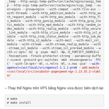
_temp --http-uwsgi-temp-path=/var/cache/nginx/uwsgi_tem
p --http-scgi-temp-path=/var/cache/nginx/scgi_temp --us
er=nginx --group=nginx --with-compat --with-file-aio --
with-threads --with-http_addition_module --with-http_au
th_request_module --with-http_dav_module --with-http_fl
v_module --with-http_gunzip_module --with-http_gzip_sta
tic_module --with-http_mp4_module --with-http_random_in
dex_module --with-http_realip_module --with-http_secure
_link_module --with-http_slice_module --with-http_ssl_m
odule --with-http_stub_status_module --with-http_sub_mo
dule --with-http_v2_module --with-mail --with-mail_ssl_
module --with-stream --with-stream_realip_module --with
-stream_ssl_module --with-stream_ssl_preread_module --w
ith-cc-opt='-O2 -g -pipe -Wall -Wp,-D_FORTIFY_SOURCE=2 
-fexceptions -fstack-protector-strong --param=ssp-buffe
r-size=4 -grecord-gcc-switches -m64 -mtune=generic -fPI
C' --with-ld-opt='-Wl,-z,relro -Wl,-z,now -pie' 
--with-
openssl=/usr/local/src/openssl-1.1.1-pre8
--add-module
=/usr/local/src/incubator-pagespeed-ngx-1.13.35.2-stabl
e/
– Thay thế Nginx trên VPS bằng Nginx vừa được biên dịch lại:
# make

# make install