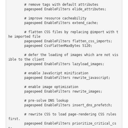
        # remove tags with default attributes

        pagespeed EnableFilters elide_attributes;

        # improve resource cacheability

        pagespeed EnableFilters extend_cache;

        # flatten CSS files by replacing @import with t
he imported file

        pagespeed EnableFilters flatten_css_imports;

        pagespeed CssFlattenMaxBytes 5120;

        # defer the loading of images which are not vis
ible to the client

        pagespeed EnableFilters lazyload_images;

        # enable JavaScript minification

        pagespeed EnableFilters rewrite_javascript;

        # enable image optimization

        pagespeed EnableFilters rewrite_images;

        # pre-solve DNS lookup

        pagespeed EnableFilters insert_dns_prefetch;

        # rewrite CSS to load page-rendering CSS rules 
first.

        pagespeed EnableFilters prioritize_critical_cs