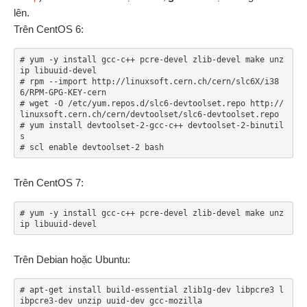
lên.
Trên CentOS 6:
# yum -y install gcc-c++ pcre-devel zlib-devel make unz
ip libuuid-devel

# rpm --import http://linuxsoft.cern.ch/cern/slc6X/i38
6/RPM-GPG-KEY-cern

# wget -O /etc/yum.repos.d/slc6-devtoolset.repo http://
linuxsoft.cern.ch/cern/devtoolset/slc6-devtoolset.repo

# yum install devtoolset-2-gcc-c++ devtoolset-2-binutil
s

Trên CentOS 7:
# yum -y install gcc-c++ pcre-devel zlib-devel make unz
ip libuuid-devel
Trên Debian hoặc Ubuntu:
# apt-get install build-essential zlib1g-dev libpcre3 l
ibpcre3-dev unzip uuid-dev gcc-mozilla