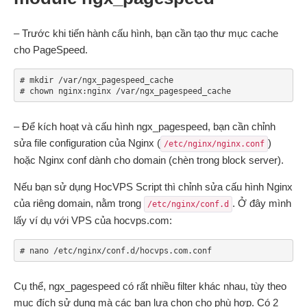
– Trước khi tiến hành cấu hình, bạn cần tạo thư mục cache
cho PageSpeed.
# mkdir /var/ngx_pagespeed_cache

# chown nginx:nginx /var/ngx_pagespeed_cache
– Để kích hoạt và cấu hình ngx_pagespeed, bạn cần chỉnh
sửa file configuration của Nginx (
)
/etc/nginx/nginx.conf
hoặc Nginx conf dành cho domain (chèn trong block server).
Nếu bạn sử dụng HocVPS Script thì chỉnh sửa cấu hình Nginx
của riêng domain, nằm trong
. Ở đây mình
/etc/nginx/conf.d
lấy ví dụ với VPS của hocvps.com:
# nano /etc/nginx/conf.d/hocvps.com.conf
Cụ thể, ngx_pagespeed có rất nhiều filter khác nhau, tùy theo
mục đích sử dụng mà các bạn lựa chọn cho phù hợp. Có 2