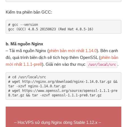
Kiểm tra phiên bản GCC:
# gcc --version

gcc (GCC) 4.8.5 20150623 (Red Hat 4.8.5-16)
b. Mã nguồn Nginx
– Tải mã nguồn Nginx (
phiên bản mới nhất 1.14.0
). Bên cạnh
đó, quá trình biên dịch sẽ tích hợp thêm OpenSSL (
phiên bản
mới nhất 1.1.1-pre8
). Giải nén vào thư mục
.
/usr/local/src
# cd /usr/local/src

# wget http://nginx.org/download/nginx-1.14.0.tar.gz && 
tar -xzvf nginx-1.14.0.tar.gz

# wget https://www.openssl.org/source/openssl-1.1.1-pre
– HocVPS sử dụng Nginx dòng Stable 1.12.x –