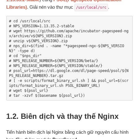
Libraries)
. Giải nén vào thư mục
.
/usr/local/src
# cd /usr/local/src 

# NPS_VERSION=1.13.35.2-stable

# wget https://github.com/apache/incubator-pagespeed-ng
x/archive/v${NPS_VERSION}.zip

# unzip v${NPS_VERSION}.zip

# nps_dir=$(find . -name "*pagespeed-ngx-${NPS_VERSIO
N}" -type d)

# cd "$nps_dir"

# NPS_RELEASE_NUMBER=${NPS_VERSION/beta/}

# NPS_RELEASE_NUMBER=${NPS_VERSION/stable/}

# psol_url=https://dl.google.com/dl/page-speed/psol/${N
PS_RELEASE_NUMBER}.tar.gz

# [ -e scripts/format_binary_url.sh ] && psol_url=$(scr
ipts/format_binary_url.sh PSOL_BINARY_URL)

# wget ${psol_url}

1.2. Biên dịch và thay thế Nginx
Tiến hành biên dịch lại Nginx bằng cách giữ nguyên cấu hình