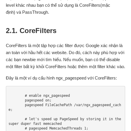
level khác nhau bạn có thể sử dụng là CoreFilters(mặc
định) và PassThrough.
2.1. CoreFilters
CoreFilters là một tập hợp các filter được Google xác nhận là
an toàn với hầu hết các website. Do đó, cách này phù hợp với
các bạn newbie mới tìm hiểu. Nếu muốn, bạn có thể disable
một filter bất kỳ khỏi CoreFilters hoặc thêm một filter khác vào.
Đây là một ví dụ cấu hình ngx_pagespeed với CoreFilters:
        # enable ngx_pagespeed

        pagespeed on;

        pagespeed FileCachePath /var/ngx_pagespeed_cach
e;

        # let's speed up PageSpeed by storing it in the 
super duper fast memcached

        # pagespeed MemcachedThreads 1;
