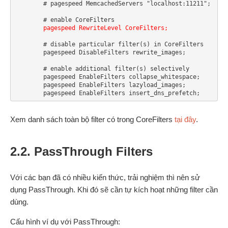
        # pagespeed MemcachedServers "localhost:11211";

        # enable CoreFilters

pagespeed RewriteLevel CoreFilters;
        # disable particular filter(s) in CoreFilters

        pagespeed DisableFilters rewrite_images;

        # enable additional filter(s) selectively

        pagespeed EnableFilters collapse_whitespace;

        pagespeed EnableFilters lazyload_images;

Xem danh sách toàn bộ filter có trong CoreFilters
tại đây
.
2.2. PassThrough Filters
Với các bạn đã có nhiều kiến thức, trải nghiệm thì nên sử
dụng PassThrough. Khi đó sẽ cần tự kích hoạt những filter cần
dùng.
Cấu hình ví dụ với PassThrough: