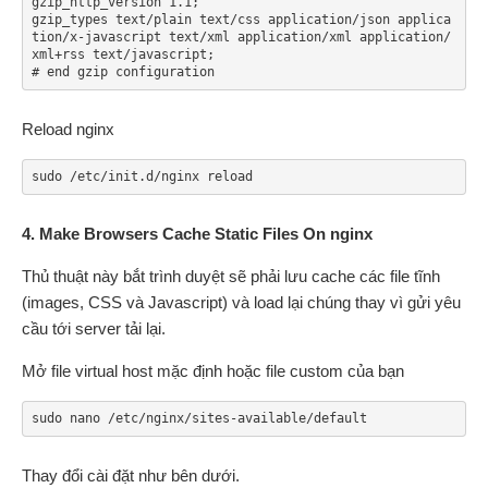
gzip_http_version 1.1;

gzip_types text/plain text/css application/json applica
tion/x-javascript text/xml application/xml application/
xml+rss text/javascript;

# end gzip configuration
Reload nginx
sudo /etc/init.d/nginx reload
4. Make Browsers Cache Static Files On nginx
Thủ thuật này bắt trình duyệt sẽ phải lưu cache các file tĩnh
(images, CSS và Javascript) và load lại chúng thay vì gửi yêu
cầu tới server tải lại.
Mở file virtual host mặc định hoặc file custom của bạn
sudo nano /etc/nginx/sites-available/default
Thay đổi cài đặt như bên dưới.