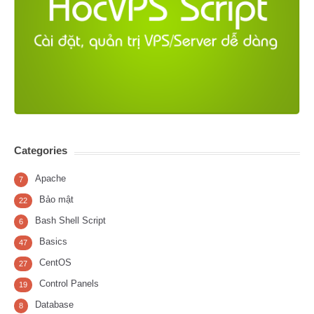
Categories
Apache
7
Bảo mật
22
Bash Shell Script
6
Basics
47
CentOS
27
Control Panels
19
Database
8