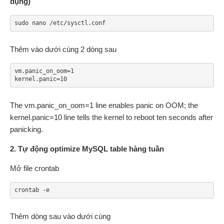
dụng)
sudo nano /etc/sysctl.conf
Thêm vào dưới cùng 2 dòng sau
vm.panic_on_oom=1

kernel.panic=10
The vm.panic_on_oom=1 line enables panic on OOM; the
kernel.panic=10 line tells the kernel to reboot ten seconds after
panicking.
2. Tự động optimize MySQL table hàng tuần
Mở file crontab
crontab -e
Thêm dòng sau vào dưới cùng