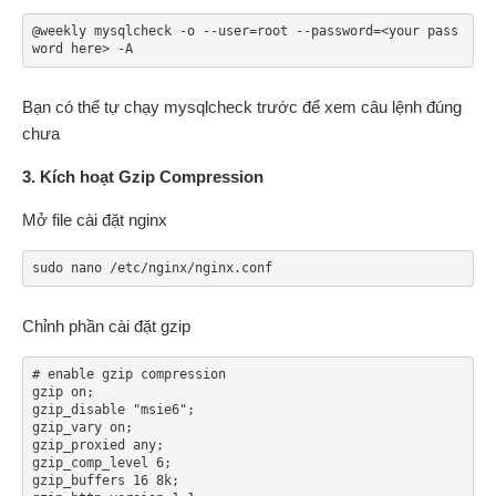
@weekly mysqlcheck -o --user=root --password=<your pass
word here> -A
Bạn có thể tự chạy mysqlcheck trước để xem câu lệnh đúng
chưa
3. Kích hoạt Gzip Compression
Mở file cài đặt nginx
sudo nano /etc/nginx/nginx.conf
Chỉnh phần cài đặt gzip
# enable gzip compression

gzip on;

gzip_disable "msie6";

gzip_vary on;

gzip_proxied any;

gzip_comp_level 6;

gzip_buffers 16 8k;
