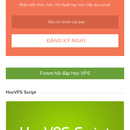
Nhận kiến thức mới, thủ thuật hay trực tiếp qua email.
Forum hỏi đáp Học VPS
HocVPS Script