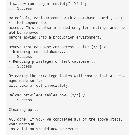
Disallow root login remotely? [Y/n] y

... Success!

By default, MariaDB comes with a database named \'test
\' that anyone can

access. This is also intended only for testing, and sho
uld be removed

before moving into a production environment.

Remove test database and access to it? [Y/n] y

- Dropping test database...

... Success!

- Removing privileges on test database...

... Success!

Reloading the privilege tables will ensure that all cha
nges made so far

will take effect immediately.

Reload privilege tables now? [Y/n] y

... Success!

Cleaning up...

All done! If you\'ve completed all of the above steps, 
your MariaDB

installation should now be secure.
