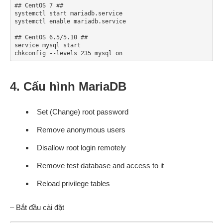
## CentOS 7 ##

systemctl start mariadb.service

systemctl enable mariadb.service

## CentOS 6.5/5.10 ##

service mysql start

chkconfig --levels 235 mysql on
4. Cấu hình MariaDB
Set (Change) root password
Remove anonymous users
Disallow root login remotely
Remove test database and access to it
Reload privilege tables
– Bắt đầu cài đặt