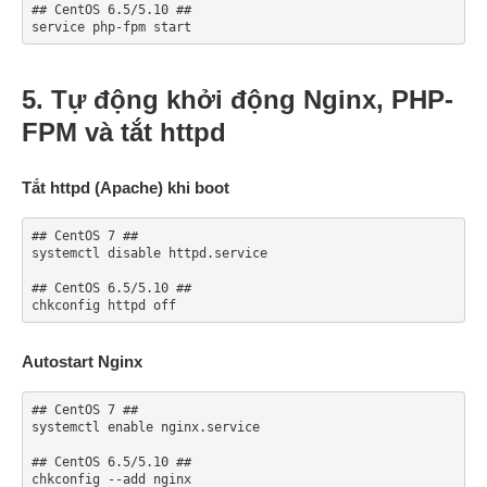
## CentOS 6.5/5.10 ##

service php-fpm start
5. Tự động khởi động Nginx, PHP-
FPM và tắt httpd
Tắt httpd (Apache) khi boot
## CentOS 7 ##

systemctl disable httpd.service

## CentOS 6.5/5.10 ##

chkconfig httpd off
Autostart Nginx
## CentOS 7 ##

systemctl enable nginx.service

## CentOS 6.5/5.10 ##

chkconfig --add nginx
