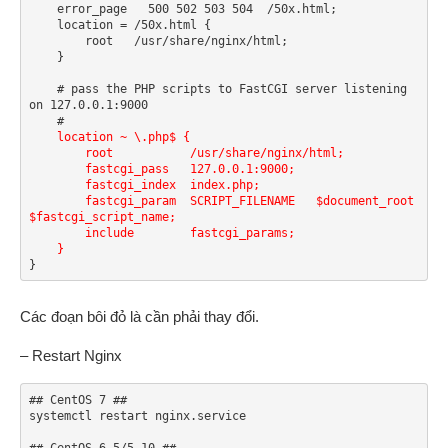
    error_page   500 502 503 504  /50x.html;

    location = /50x.html {

        root   /usr/share/nginx/html;

    }

    # pass the PHP scripts to FastCGI server listening 
on 127.0.0.1:9000

    #

location ~ \.php$ {

        root           /usr/share/nginx/html;

        fastcgi_pass   127.0.0.1:9000;

        fastcgi_index  index.php;

        fastcgi_param  SCRIPT_FILENAME   $document_root
$fastcgi_script_name;

        include        fastcgi_params;

    }
}
Các đoạn bôi đỏ là cần phải thay đổi.
– Restart Nginx
## CentOS 7 ##

systemctl restart nginx.service

## CentOS 6.5/5.10 ##
