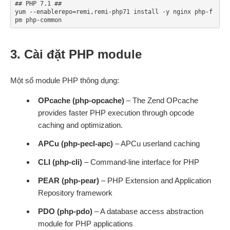
## PHP 7.1 ##

yum --enablerepo=remi,remi-php71 install -y nginx php-f
3. Cài đặt PHP module
Một số module PHP thông dụng:
OPcache (php-opcache)
– The Zend OPcache
provides faster PHP execution through opcode
caching and optimization.
APCu (php-pecl-apc)
– APCu userland caching
CLI (php-cli)
– Command-line interface for PHP
PEAR (php-pear)
– PHP Extension and Application
Repository framework
PDO (php-pdo)
– A database access abstraction
module for PHP applications