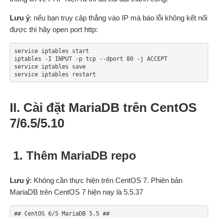
Lưu ý
: nếu bạn truy cập thẳng vào IP mà báo lỗi không kết nối
được thì hãy open port http:
service iptables start

iptables -I INPUT -p tcp --dport 80 -j ACCEPT

service iptables save

service iptables restart
II. Cài đặt MariaDB trên CentOS
7/6.5/5.10
1. Thêm MariaDB repo
Lưu ý
: Không cần thực hiện trên CentOS 7. Phiên bản
MariaDB trên CentOS 7 hiện nay là 5.5.37
## CentOS 6/5 MariaDB 5.5 ##
