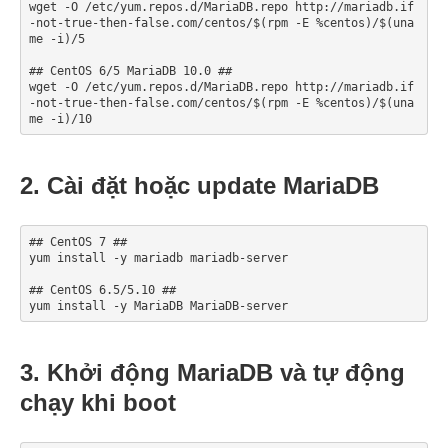
wget -O /etc/yum.repos.d/MariaDB.repo http://mariadb.if
-not-true-then-false.com/centos/$(rpm -E %centos)/$(una
me -i)/5

## CentOS 6/5 MariaDB 10.0 ##

wget -O /etc/yum.repos.d/MariaDB.repo http://mariadb.if
-not-true-then-false.com/centos/$(rpm -E %centos)/$(una
me -i)/10
2. Cài đặt hoặc update MariaDB
## CentOS 7 ##

yum install -y mariadb mariadb-server

## CentOS 6.5/5.10 ##

yum install -y MariaDB MariaDB-server
3. Khởi động MariaDB và tự động
chạy khi boot