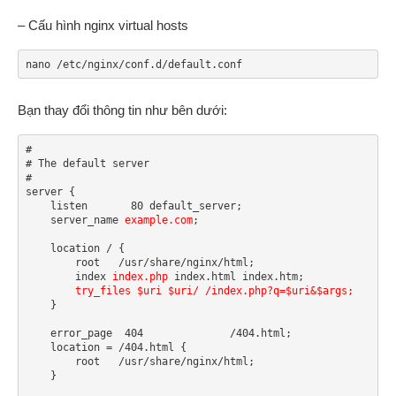
– Cấu hình nginx virtual hosts
nano /etc/nginx/conf.d/default.conf
Bạn thay đổi thông tin như bên dưới:
#

# The default server

#

server {

    listen       80 default_server;

    server_name 
example.com
;

    location / {

        root   /usr/share/nginx/html;

        index 
index.php
 index.html index.htm;

try_files $uri $uri/ /index.php?q=$uri&$args;
    }

    error_page  404              /404.html;

    location = /404.html {

        root   /usr/share/nginx/html;

    }
