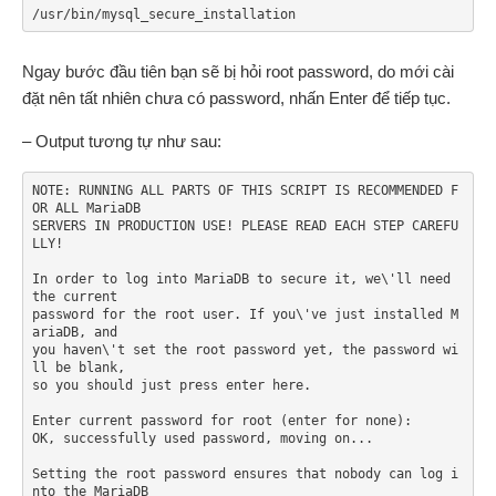
/usr/bin/mysql_secure_installation
Ngay bước đầu tiên bạn sẽ bị hỏi root password, do mới cài
đặt nên tất nhiên chưa có password, nhấn Enter để tiếp tục.
– Output tương tự như sau:
NOTE: RUNNING ALL PARTS OF THIS SCRIPT IS RECOMMENDED F
OR ALL MariaDB

SERVERS IN PRODUCTION USE! PLEASE READ EACH STEP CAREFU
LLY!

In order to log into MariaDB to secure it, we\'ll need 
the current

password for the root user. If you\'ve just installed M
ariaDB, and

you haven\'t set the root password yet, the password wi
ll be blank,

so you should just press enter here.

Enter current password for root (enter for none):

OK, successfully used password, moving on...

Setting the root password ensures that nobody can log i
nto the MariaDB
