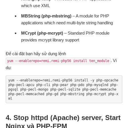
which use XML
MBString (php-mbstring)
– A module for PHP
applications which need multi-byte string handling
MCrypt (php-mcrypt)
– Standard PHP module
provides mcrypt library support
Để cài đặt bạn hãy sử dụng lệnh
. Ví
yum --enablerepo=remi,remi-php56 install ten_module
dụ:
yum --enablerepo=remi,remi-php56 install -y php-opcache 
php-pecl-apcu php-cli php-pear php-pdo php-mysqlnd php-
pgsql php-pecl-mongo php-pecl-sqlite php-pecl-memcache 
php-pecl-memcached php-gd php-mbstring php-mcrypt php-x
ml
4. Stop httpd (Apache) server, Start
Nginx và PHP-FPM