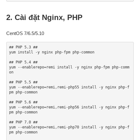
2. Cài đặt Nginx, PHP
CentOS 7/6.5/5.10
## PHP 5.3 ##

yum install -y nginx php-fpm php-common

## PHP 5.4 ##

yum --enablerepo=remi install -y nginx php-fpm php-comm
on

## PHP 5.5 ##

yum --enablerepo=remi,remi-php55 install -y nginx php-f
pm php-common

## PHP 5.6 ##

yum --enablerepo=remi,remi-php56 install -y nginx php-f
pm php-common

## PHP 7.0 ##

yum --enablerepo=remi,remi-php70 install -y nginx php-f
pm php-common
