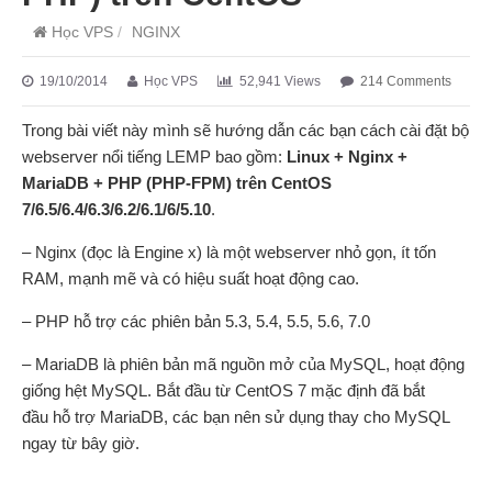
Học VPS
/
NGINX
19/10/2014
Học VPS
52,941 Views
214 Comments
Trong bài viết này mình sẽ hướng dẫn các bạn cách cài đặt bộ
webserver nổi tiếng LEMP bao gồm:
Linux + Nginx +
MariaDB + PHP (PHP-FPM) trên CentOS
7/6.5/6.4/6.3/6.2/6.1/6/5.10
.
– Nginx (đọc là Engine x) là một webserver nhỏ gọn, ít tốn
RAM, mạnh mẽ và có hiệu suất hoạt động cao.
– PHP hỗ trợ các phiên bản 5.3, 5.4, 5.5, 5.6, 7.0
– MariaDB là phiên bản mã nguồn mở của MySQL, hoạt động
giống hệt MySQL. Bắt đầu từ CentOS 7 mặc định đã bắt
đầu hỗ trợ MariaDB, các bạn nên sử dụng thay cho MySQL
ngay từ bây giờ.