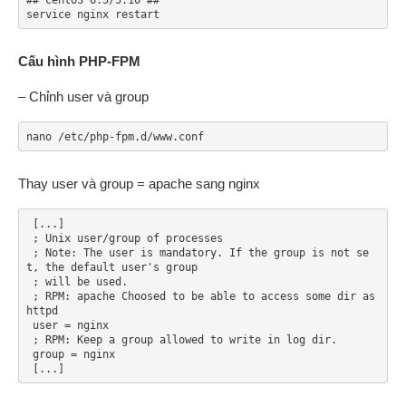
service nginx restart
Cấu hình PHP-FPM
– Chỉnh user và group
nano /etc/php-fpm.d/www.conf
Thay user và group = apache sang nginx
 [...]

 ; Unix user/group of processes

 ; Note: The user is mandatory. If the group is not se
t, the default user's group

 ; will be used.

 ; RPM: apache Choosed to be able to access some dir as 
httpd

 user = nginx

 ; RPM: Keep a group allowed to write in log dir.

 group = nginx

 [...]