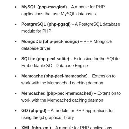
MySQL (php-mysqlnd)
– A module for PHP
applications that use MySQL databases
PostgreSQL (php-pgsql)
– A PostgreSQL database
module for PHP
MongoDB (php-pecl-mongo)
– PHP MongoDB
database driver
SQLite (php-pecl-sqlite)
– Extension for the SQLite
Embeddable SQL Database Engine
Memcache (php-pecl-memcache)
– Extension to
work with the Memcached caching daemon
Memcached (php-pecl-memcached)
– Extension to
work with the Memcached caching daemon
GD (php-gd)
– A module for PHP applications for
using the gd graphics library
XML (php-xml)
– A module for PHP applications