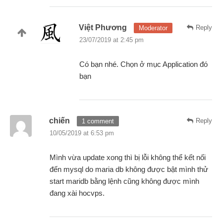
Việt Phương
Reply
Moderator
23/07/2019 at 2:45 pm
Có bạn nhé. Chọn ở mục Application đó
bạn
chiến
Reply
1 comment
10/05/2019 at 6:53 pm
Mình vừa update xong thì bị lỗi không thể kết nối
đến mysql do maria db không được bật mình thử
start maridb bằng lệnh cũng không được mình
đang xài hocvps.