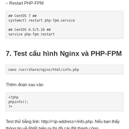
– Restart PHP-FPM
## CentOS 7 ##

systemctl restart php-fpm.service

## CentOS 6.5/5.10 ##

service php-fpm restart
7. Test cấu hình Nginx và PHP-FPM
nano /usr/share/nginx/html/info.php
Thêm đoạn sau vào
<?php

phpinfo();

?>
Test thử bằng link: http://<ip-address>/info.php. Nếu bạn thấy
thông tin về PHP hiện ra thì đã cài đặt thành công.