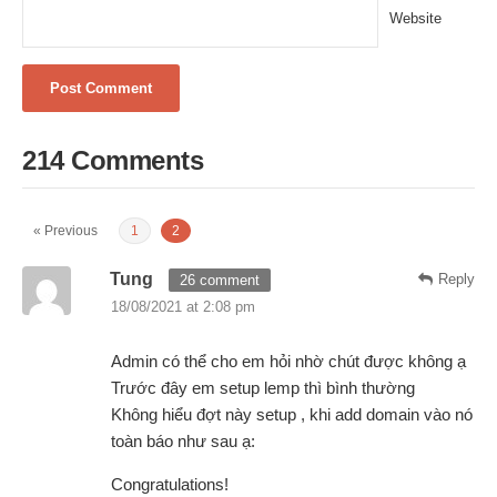
Website
214 Comments
« Previous
1
2
Tung
Reply
26 comment
18/08/2021 at 2:08 pm
Admin có thể cho em hỏi nhờ chút được không ạ
Trước đây em setup lemp thì bình thường
Không hiểu đợt này setup , khi add domain vào nó
toàn báo như sau ạ:
Congratulations!